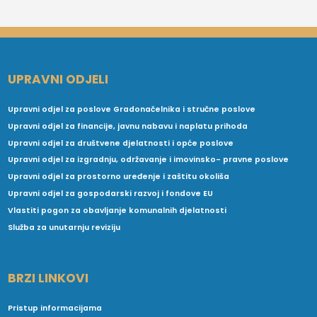
UPRAVNI ODJELI
Upravni odjel za poslove Gradonačelnika i stručne poslove
Upravni odjel za financije, javnu nabavu i naplatu prihoda
Upravni odjel za društvene djelatnosti i opće poslove
Upravni odjel za izgradnju, održavanje i imovinsko- pravne poslove
Upravni odjel za prostorno uređenje i zaštitu okoliša
Upravni odjel za gospodarski razvoj i fondove EU
Vlastiti pogon za obavljanje komunalnih djelatnosti
Služba za unutarnju reviziju
BRZI LINKOVI
Pristup informacijama