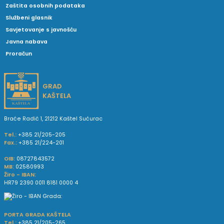
Zaštita osobnih podataka
Službeni glasnik
Savjetovanje s javnošću
Javna nabava
Proračun
GRAD
KAŠTELA
Braće Radić 1, 21212 Kaštel Sućurac
Tel.:
+385 21/205-205
Fax.:
+385 21/224-201
OIB:
08727843572
MB:
02580993
Žiro - IBAN:
HR79 2390 0011 8181 0000 4
PORTA GRADA KAŠTELA
Tel.:
+385 21/205-265