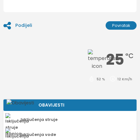
Podijeli
Povratak
25
°C
52 %
12 Km/h
OBAVIJESTI
Isključenja struje
Isključenja vode