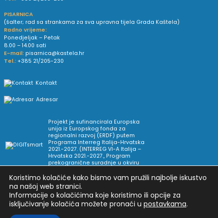
PISARNICA
(šalter; rad sa strankama za sva upravna tijela Grada Kaštela)
Radno vrijeme:
Ponedjeljak – Petak
8.00 – 14.00 sati
E-mail:
pisarnica@kastela.hr
Tel.:
+385 21/205-230
Kontakt
Adresar
Projekt je sufinancirala Europska
unija iz Europskog fonda za
regionalni razvoj (ERDF) putem
Programa Interreg Italija-Hrvatska
2021.-2027. (INTERREG VI-A Italija –
Hrvatska 2021.-2027., Program
prekogranične suradnje u okviru
Europske teritorijalne suradnje).
Koristimo kolačiće kako bismo vam pružili najbolje iskustvo
na našoj web stranici.
Informacije o kolačićima koje koristimo ili opcije za
Arhiva novosti
Uvjeti korištenja
Impressum
isključivanje kolačića možete pronaći u
postavkama
.
Pravne informacije i pravila privatnosti
Postavke privatnosti