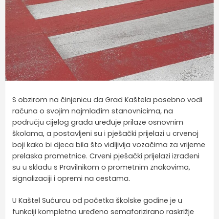
S obzirom na činjenicu da Grad Kaštela posebno vodi
računa o svojim najmlađim stanovnicima, na
području cijelog grada uređuje prilaze osnovnim
školama, a postavljeni su i pješački prijelazi u crvenoj
boji kako bi djeca bila što vidljivija vozačima za vrijeme
prelaska prometnice. Crveni pješački prijelazi izrađeni
su u skladu s Pravilnikom o prometnim znakovima,
signalizaciji i opremi na cestama.
U Kaštel Sućurcu od početka školske godine je u
funkciji kompletno uređeno semaforizirano raskrižje