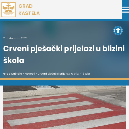
Preskoči
GRAD
na
KAŠTELA
sadržaj
Open 
21. listopada 2020.
Crveni pješački prijelazi u blizini
škola
Grad Kaštela
>
Novosti
> Crveni pješački prijelazi u blizini škola