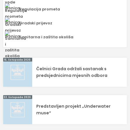
Regulacija prometa
Gradski prijevoz
Sanitarna i zaštita okoliša
Navigacija
15. listopada 2020.
Čelnici Grada održali sastanak s
objava
predsjednicima mjesnih odbora
22. listopada 2020.
Predstavljen projekt „Underwater
muse“