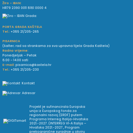
Žiro - IBAN:
HR79 2390 0011 8181 0000 4
PORTA GRADA KAŠTELA
Tel.:
+385 21/205-265
PISARNICA
(šalter; rad sa strankama za sva upravna tijela Grada Kaštela)
Radno vrijeme:
Ponedjeljak – Petak
8.00 – 14.00 sati
E-mail:
pisarnica@kastela.hr
Tel.:
+385 21/205-230
Kontakt
Adresar
Projekt je sufinancirala Europska
unija iz Europskog fonda za
regionalni razvoj (ERDF) putem
Programa Interreg Italija-Hrvatska
2021.-2027. (INTERREG VI-A Italija –
Hrvatska 2021.-2027., Program
prekogranične suradnje u okviru