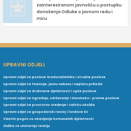
zainteresiranom javnošću u postupku
donošenja Odluke o javnom redu i
miru
UPRAVNI ODJELI
Upravni odjel za poslove Gradonačelnika i stručne poslove
Upravni odjel za financije, javnu nabavu i naplatu prihoda
Upravni odjel za društvene djelatnosti i opće poslove
Upravni odjel za izgradnju, održavanje i imovinsko- pravne poslove
Upravni odjel za prostorno uređenje i zaštitu okoliša
Upravni odjel za gospodarski razvoj i fondove EU
Vlastiti pogon za obavljanje komunalnih djelatnosti
Služba za unutarnju reviziju