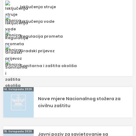
Isključenja struje
Isključenja vode
Regulacija prometa
Gradski prijevoz
Sanitarna i zaštita okoliša
Navigacija
14. listopada 2020.
Nove mjere Nacionalnog stožera za
objava
civilnu zaštitu
15. listopada 2020.
Javni poziv za savjetovanje sa