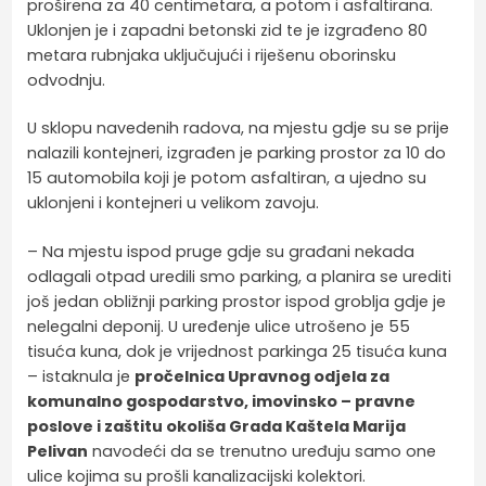
proširena za 40 centimetara, a potom i asfaltirana.
Uklonjen je i zapadni betonski zid te je izgrađeno 80
metara rubnjaka uključujući i riješenu oborinsku
odvodnju.
U sklopu navedenih radova, na mjestu gdje su se prije
nalazili kontejneri, izgrađen je parking prostor za 10 do
15 automobila koji je potom asfaltiran, a ujedno su
uklonjeni i kontejneri u velikom zavoju.
– Na mjestu ispod pruge gdje su građani nekada
odlagali otpad uredili smo parking, a planira se urediti
još jedan obližnji parking prostor ispod groblja gdje je
nelegalni deponij. U uređenje ulice utrošeno je 55
tisuća kuna, dok je vrijednost parkinga 25 tisuća kuna
– istaknula je
pročelnica Upravnog odjela za
komunalno gospodarstvo, imovinsko – pravne
poslove i zaštitu okoliša Grada Kaštela Marija
Pelivan
navodeći da se trenutno uređuju samo one
ulice kojima su prošli kanalizacijski kolektori.