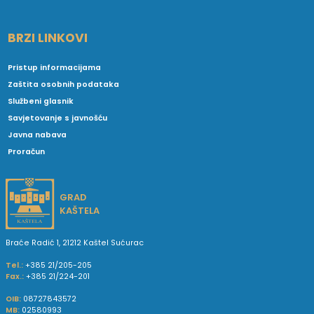
BRZI LINKOVI
Pristup informacijama
Zaštita osobnih podataka
Službeni glasnik
Savjetovanje s javnošću
Javna nabava
Proračun
GRAD
KAŠTELA
Braće Radić 1, 21212 Kaštel Sućurac
Tel.:
+385 21/205-205
Fax.:
+385 21/224-201
OIB:
08727843572
MB:
02580993