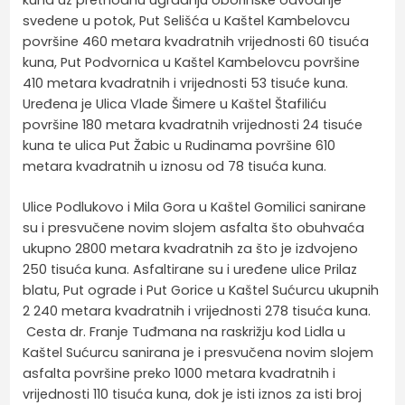
kuna uz prethodnu ugradnju oborinske odvodnje
svedene u potok, Put Selišća u Kaštel Kambelovcu
površine 460 metara kvadratnih vrijednosti 60 tisuća
kuna, Put Podvornica u Kaštel Kambelovcu površine
410 metara kvadratnih i vrijednosti 53 tisuće kuna.
Uređena je Ulica Vlade Šimere u Kaštel Štafiliću
površine 180 metara kvadratnih vrijednosti 24 tisuće
kuna te ulica Put Žabic u Rudinama površine 610
metara kvadratnih u iznosu od 78 tisuća kuna.
Ulice Podlukovo i Mila Gora u Kaštel Gomilici sanirane
su i presvučene novim slojem asfalta što obuhvaća
ukupno 2800 metara kvadratnih za što je izdvojeno
250 tisuća kuna. Asfaltirane su i uređene ulice Prilaz
blatu, Put ograde i Put Gorice u Kaštel Sućurcu ukupnih
2 240 metara kvadratnih i vrijednosti 278 tisuća kuna.
Cesta dr. Franje Tuđmana na raskrižju kod Lidla u
Kaštel Sućurcu sanirana je i presvučena novim slojem
asfalta površine preko 1000 metara kvadratnih i
vrijednosti 110 tisuća kuna, dok je isti iznos za isti broj