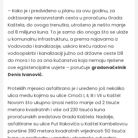
– Kako je i predviđeno u planu za ovu godinu, za
održavanje nerazvrstanih cesta u proračunu Grada
Kaštela, do ovoga trenutka, utrošeno je nešto manje
od 8 milijuna kuna. To je samo dio onoga što se ulaže
u komunalnu infrastrukturu, a prema najavama iz
Vodovoda i kanalizacije, uskoro kreću radovi na
vodoopskrbi i kanalizaciji južno od državne ceste D8
do mora i to za ona kućanstva koja nemaju riješene
ove egzistencijalne uvjete – poručuje
gradonačelnik
Denis Ivanović.
Proteklih mjeseci asfaltirano je i uređeno još nekoliko
ulica među kojima su ulice Crnoči I, II, III i VII u Kaštel
Novom što ukupno iznosi nešto manje od 2 tisuće
metara kvadratnih i više od 230 tisuća kuna
proračunskih sredstava Grada Kaštela. Nadalje,
asfaltirane su ulice Put Rakovića u Kaštel Kambelovcu
površine 390 metara kvadratnih vrijednosti 50 tisuća