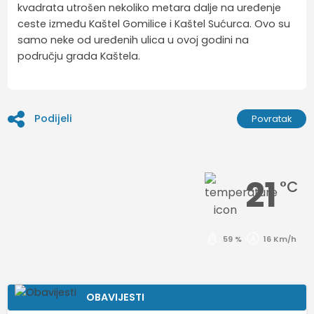
kvadrata utrošen nekoliko metara dalje na uređenje
ceste između Kaštel Gomilice i Kaštel Sućurca. Ovo su
samo neke od uređenih ulica u ovoj godini na
području grada Kaštela.
Podijeli
Povratak
21
°C
59 %
16 Km/h
OBAVIJESTI