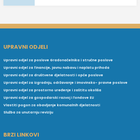
UPRAVNI ODJELI
Upravni odjel za poslove Gradonačelnika i stručne poslove
Upravni odjel za financije, javnu nabavu i naplatu prihoda
Upravni odjel za društvene djelatnosti i opće poslove
Upravni odjel za izgradnju, održavanje i imovinsko- pravne poslove
Upravni odjel za prostorno uređenje i zaštitu okoliša
Upravni odjel za gospodarski razvoj i fondove EU
Vlastiti pogon za obavljanje komunalnih djelatnosti
Služba za unutarnju reviziju
BRZI LINKOVI