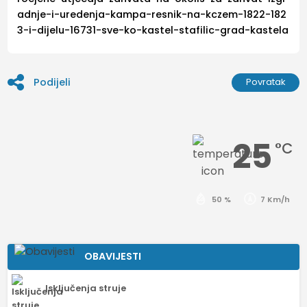
adnje-i-uredenja-kampa-resnik-na-kczem-1822-182
3-i-dijelu-16731-sve-ko-kastel-stafilic-grad-kastela
Podijeli
Povratak
25
°C
50 %
7 Km/h
OBAVIJESTI
Isključenja struje