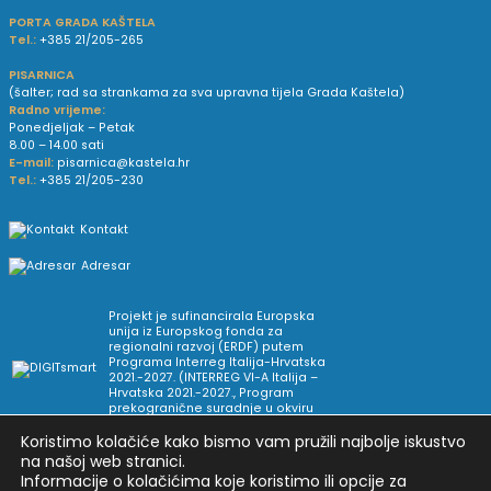
PORTA GRADA KAŠTELA
Tel.:
+385 21/205-265
PISARNICA
(šalter; rad sa strankama za sva upravna tijela Grada Kaštela)
Radno vrijeme:
Ponedjeljak – Petak
8.00 – 14.00 sati
E-mail:
pisarnica@kastela.hr
Tel.:
+385 21/205-230
Kontakt
Adresar
Projekt je sufinancirala Europska
unija iz Europskog fonda za
regionalni razvoj (ERDF) putem
Programa Interreg Italija-Hrvatska
2021.-2027. (INTERREG VI-A Italija –
Hrvatska 2021.-2027., Program
prekogranične suradnje u okviru
Europske teritorijalne suradnje).
Koristimo kolačiće kako bismo vam pružili najbolje iskustvo
na našoj web stranici.
Informacije o kolačićima koje koristimo ili opcije za
Arhiva novosti
Uvjeti korištenja
Impressum