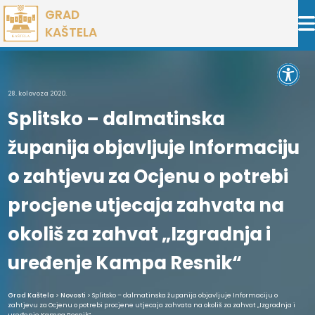
Preskoči
GRAD
na
KAŠTELA
sadržaj
Open 
28. kolovoza 2020.
Splitsko – dalmatinska
županija objavljuje Informaciju
o zahtjevu za Ocjenu o potrebi
procjene utjecaja zahvata na
okoliš za zahvat „Izgradnja i
uređenje Kampa Resnik“
Grad Kaštela
>
Novosti
> Splitsko – dalmatinska županija objavljuje Informaciju o
zahtjevu za Ocjenu o potrebi procjene utjecaja zahvata na okoliš za zahvat „Izgradnja i
uređenje Kampa Resnik“