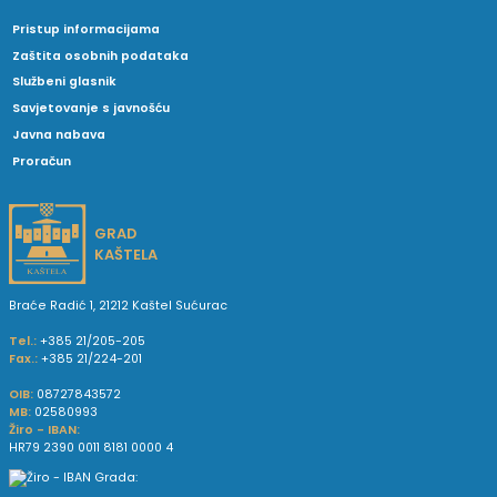
Pristup informacijama
Zaštita osobnih podataka
Službeni glasnik
Savjetovanje s javnošću
Javna nabava
Proračun
GRAD
KAŠTELA
Braće Radić 1, 21212 Kaštel Sućurac
Tel.:
+385 21/205-205
Fax.:
+385 21/224-201
OIB:
08727843572
MB:
02580993
Žiro - IBAN:
HR79 2390 0011 8181 0000 4