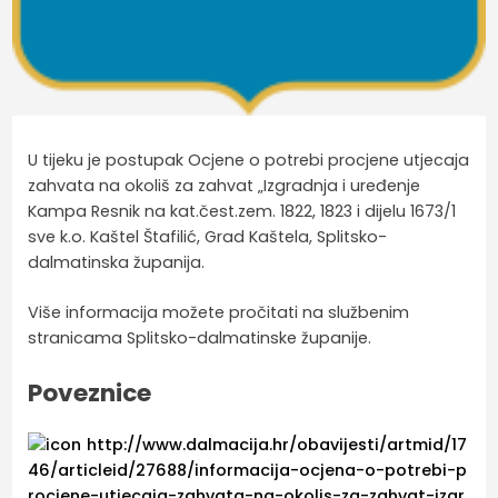
U tijeku je postupak Ocjene o potrebi procjene utjecaja
zahvata na okoliš za zahvat „Izgradnja i uređenje
Kampa Resnik na kat.čest.zem. 1822, 1823 i dijelu 1673/1
sve k.o. Kaštel Štafilić, Grad Kaštela, Splitsko-
dalmatinska županija.
Više informacija možete pročitati na službenim
stranicama Splitsko-dalmatinske županije.
Poveznice
http://www.dalmacija.hr/obavijesti/artmid/17
46/articleid/27688/informacija-ocjena-o-potrebi-p
rocjene-utjecaja-zahvata-na-okolis-za-zahvat-izgr