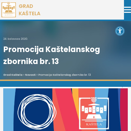
Preskoči
GRAD
na
KAŠTELA
sadržaj
Open 
24. kolovoza 2020.
Promocija Kaštelanskog
zbornika br. 13
Grad Kaštela
>
Novosti
> Promocija Kaštelanskog zbornika br. 13