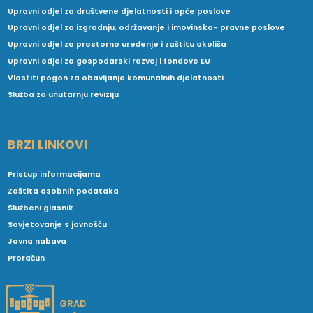
Upravni odjel za društvene djelatnosti i opće poslove
Upravni odjel za izgradnju, održavanje i imovinsko- pravne poslove
Upravni odjel za prostorno uređenje i zaštitu okoliša
Upravni odjel za gospodarski razvoj i fondove EU
Vlastiti pogon za obavljanje komunalnih djelatnosti
Služba za unutarnju reviziju
BRZI LINKOVI
Pristup informacijama
Zaštita osobnih podataka
Službeni glasnik
Savjetovanje s javnošću
Javna nabava
Proračun
GRAD