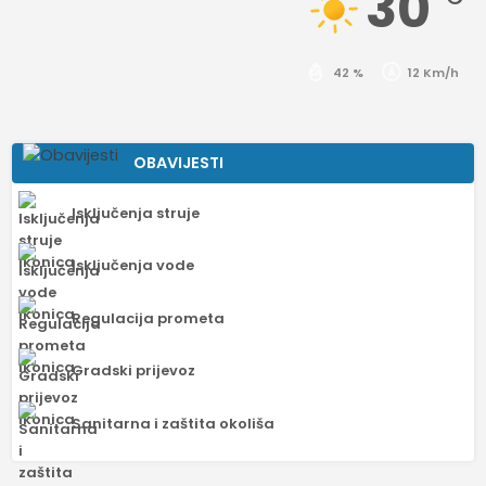
30
42 %
12 Km/h
OBAVIJESTI
Isključenja struje
Isključenja vode
Regulacija prometa
Gradski prijevoz
Sanitarna i zaštita okoliša