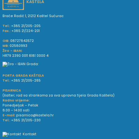
KAŠTELA
Braće Radić 1, 21212 Kaštel Sućurac
Tel.:
+385 21/205-205
Fax.:
+385 21/224-201
OIB:
08727843572
MB:
02580993
Žiro - IBAN:
HR79 2390 0011 8181 0000 4
PORTA GRADA KAŠTELA
Tel.:
+385 21/205-265
PISARNICA
(šalter; rad sa strankama za sva upravna tijela Grada Kaštela)
Radno vrijeme:
Ponedjeljak – Petak
8.00 – 14.00 sati
E-mail:
pisarnica@kastela.hr
Tel.:
+385 21/205-230
Kontakt