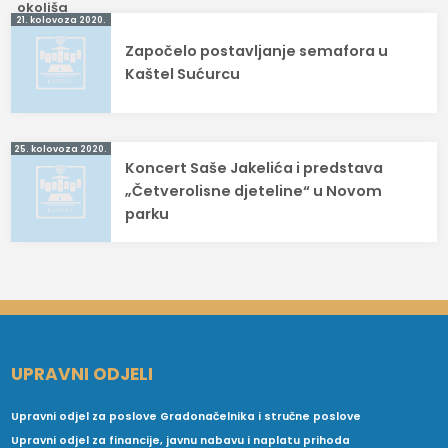
Navigacija
21. kolovoza 2020.
Započelo postavljanje semafora u
objava
Kaštel Sućurcu
25. kolovoza 2020.
Koncert Saše Jakelića i predstava
„Četverolisne djeteline“ u Novom
parku
UPRAVNI ODJELI
Upravni odjel za poslove Gradonačelnika i stručne poslove
Upravni odjel za financije, javnu nabavu i naplatu prihoda