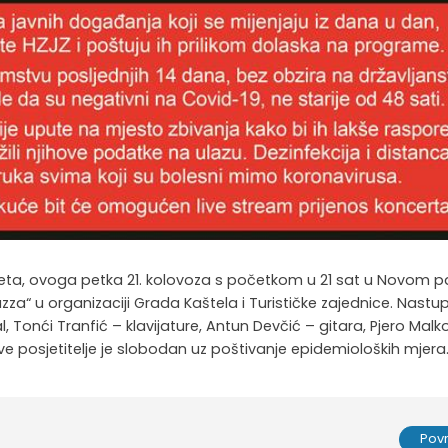
jeta, ovoga petka 21. kolovoza s početkom u 21 sat u Novom p
zza“ u organizaciji Grada Kaštela i Turističke zajednice. Nastup
al, Tonći Tranfić – klavijature, Antun Devčić – gitara, Pjero Malk
sve posjetitelje je slobodan uz poštivanje epidemioloških mjera
Pov