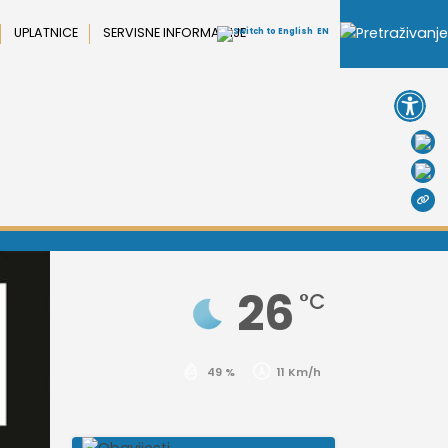
UPLATNICE
SERVISNE INFORMACIJE
EN
Open 
26
°C
49 %
11 Km/h