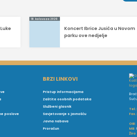
18. kolovoza 2020.
 Luke
Koncert Ibrice Jusića u Novom
parku ove nedjelje
BRZI LINKOVI
ove
Pristup informacijama
Brać
Suć
a
Zaštita osobnih podataka
Službeni glasnik
Tel.:
Fax.
vne poslove
Savjetovanje s javnošću
Javna nabava
OIB:
MB:
Proračun
Žiro