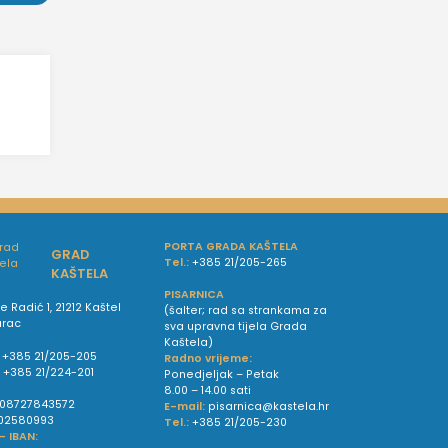
PORTA GRADA KAŠTELA
GRAD
Tel.:
+385 21/205-265
KAŠTELA
PISARNICA
e Radić 1, 21212 Kaštel
(šalter; rad sa strankama za
urac
sva upravna tijela Grada
Kaštela)
+385 21/205-205
Radno vrijeme:
:
+385 21/224-201
Ponedjeljak – Petak
8.00 – 14.00 sati
08727843572
E-mail:
pisarnica@kastela.hr
02580993
Tel.:
+385 21/205-230
 - IBAN: