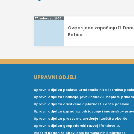
Navigacija
17. kolovoza 2020.
Ove srijede započinju 11. Dani
objava
Botića
UPRAVNI ODJELI
Upravni odjel za poslove Gradonačelnika i stručne posl
Upravni odjel za financije, javnu nabavu i naplatu prihod
Upravni odjel za društvene djelatnosti i opće poslove
Upravni odjel za izgradnju, održavanje i imovinsko- pra
Upravni odjel za prostorno uređenje i zaštitu okoliša
Upravni odjel za gospodarski razvoj i fondove EU
Vlastiti pogon za obavljanje komunalnih djelatnosti