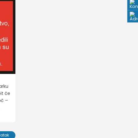
arku
it će
oč –
.
ratak