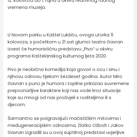
12. kolovoza do 1. rujna u okviru redovnog radnog
vremena muzeja.
U Novom parku u Kaštel Lukšiću, ovoga utorka 11.
kolovoza, s početkom u 21 sat glumci teatra Gavran
izvest će humorističnu predstavu „Pivo“ u okviru
programa Kaštelanskog kulturnog ljeta 2020.
Pivo je neobična komedija koja govori o ocu i sinu i
njihovu odnosu tijekom šezdeset godina. Autor Miro
Gavran s puno je humora i topline prikazao suvremene
prepoznatljive karaktere koji nas vode kroz situacije
koje su mnogi od nas proživjeli s roditeljima ili s
djecom.
Šarmantno se poigravajući mačističkim mitovima i
međugeneracijskim odnosima, Zlatko Ožbolt i Jakov
Gavran izgradili su u ovoj suptilnoj predstavi uvjerljive