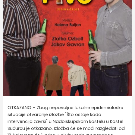
OTKAZANO – Zbog nepovoljne lokalne epidemiološke
situacije otvaranje izložbe "Što ostaje kada
intervencija završi" u Nadbiskupskom kaštelu u Kaštel
Sućurcu je otkazano. Izložba će se moći razgledati od