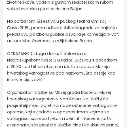
životne likove, vođeni sigurnom redateljskom rukom
velike hrvatske glumice Helene Buljan.
Na održanom 18.Festivalu pučkog teatra Omišalj –
Čavle 2018., prema odluci publike Nagradu za najbolju
predstavu po izboru publike osvojila je komedija “Pivo”,
autora Mire Gavrana, u režiji Helene Buljan.
OTKAZANO (Istoga dana, 11. kolovoza u
Nadbiskupskom kaštelu u Kaštel Sućurcu s početkom
u 20:30 sati bit će otvorena izložba radova Muzeja
hrvatskog vatrogastva pod nazivom „Što ostaje kad
intervencija završi“.
Organizatori izložbe su Muzej grada Kaštela i Muzej
hrvatskog vatrogastva iz Varaždina. Na izložbi će
posjetitelji moći vidjeti komade oštećene vatrogasne
opreme, koji svjedoče o opasnostima s kojima se
vatrogasci susreću tijekom različitih intervencija. Uz
eksponate, sastavni dio izložbe čine i edukativni panoi,