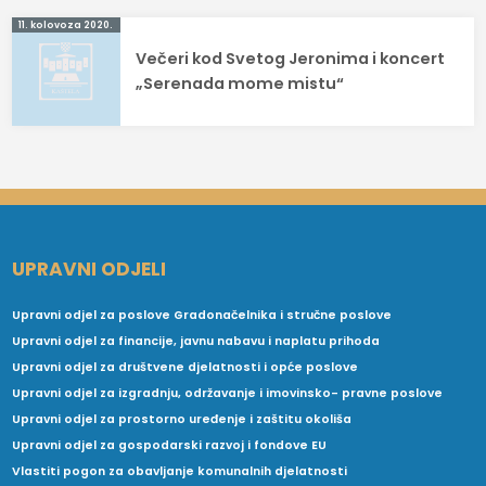
11. kolovoza 2020.
Večeri kod Svetog Jeronima i koncert
„Serenada mome mistu“
UPRAVNI ODJELI
Upravni odjel za poslove Gradonačelnika i stručne poslove
Upravni odjel za financije, javnu nabavu i naplatu prihoda
Upravni odjel za društvene djelatnosti i opće poslove
Upravni odjel za izgradnju, održavanje i imovinsko- pravne poslove
Upravni odjel za prostorno uređenje i zaštitu okoliša
Upravni odjel za gospodarski razvoj i fondove EU
Vlastiti pogon za obavljanje komunalnih djelatnosti