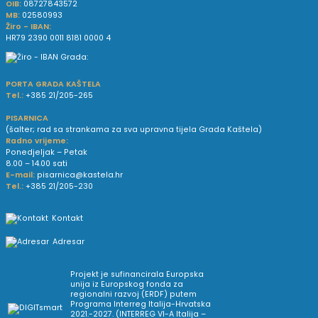
OIB:
08727843572
MB:
02580993
Žiro - IBAN:
HR79 2390 0011 8181 0000 4
PORTA GRADA KAŠTELA
Tel.:
+385 21/205-265
PISARNICA
(šalter; rad sa strankama za sva upravna tijela Grada Kaštela)
Radno vrijeme:
Ponedjeljak – Petak
8.00 – 14.00 sati
E-mail:
pisarnica@kastela.hr
Tel.:
+385 21/205-230
Kontakt
Adresar
Projekt je sufinancirala Europska
unija iz Europskog fonda za
regionalni razvoj (ERDF) putem
Programa Interreg Italija-Hrvatska
2021.-2027. (INTERREG VI-A Italija –