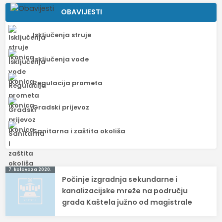
OBAVIJESTI
Isključenja struje
Isključenja vode
Regulacija prometa
Gradski prijevoz
Sanitarna i zaštita okoliša
Navigacija
7. kolovoza 2020.
Počinje izgradnja sekundarne i
objava
kanalizacijske mreže na području
grada Kaštela južno od magistrale