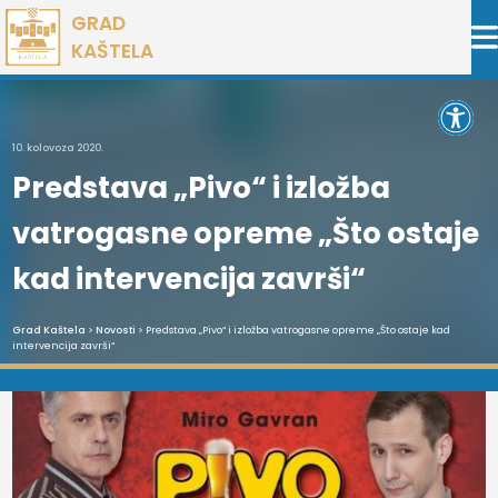
Preskoči
GRAD
na
KAŠTELA
sadržaj
Open 
10. kolovoza 2020.
Predstava „Pivo“ i izložba
vatrogasne opreme „Što ostaje
kad intervencija završi“
Grad Kaštela
>
Novosti
> Predstava „Pivo“ i izložba vatrogasne opreme „Što ostaje kad
intervencija završi“