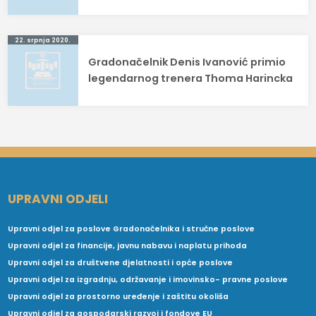
22. srpnja 2020.
Gradonačelnik Denis Ivanović primio
legendarnog trenera Thoma Harincka
UPRAVNI ODJELI
Upravni odjel za poslove Gradonačelnika i stručne poslove
Upravni odjel za financije, javnu nabavu i naplatu prihoda
Upravni odjel za društvene djelatnosti i opće poslove
Upravni odjel za izgradnju, održavanje i imovinsko- pravne poslove
Upravni odjel za prostorno uređenje i zaštitu okoliša
Upravni odjel za gospodarski razvoj i fondove EU