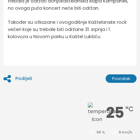
trebala je održati donjokaštelanska klapa Kampaneli,
no ovoga puta koncert neće biti održan.
Također su otkazane i ovogodišnje Kaštelanske rock
večeri koje su trebale biti održane 31. srpnja i 1.
kolovoza u Novom parku u Kaštel Lukšiću
Podijeli
Povratak
25
°C
55 %
8 Km/h