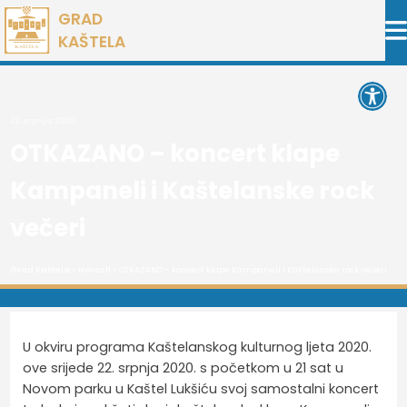
Preskoči
GRAD
na
KAŠTELA
sadržaj
Open 
22. srpnja 2020.
OTKAZANO – koncert klape
Kampaneli i Kaštelanske rock
večeri
Grad Kaštela
>
Novosti
> OTKAZANO – koncert klape Kampaneli i Kaštelanske rock večeri
U okviru programa Kaštelanskog kulturnog ljeta 2020.
ove srijede 22. srpnja 2020. s početkom u 21 sat u
Novom parku u Kaštel Lukšiću svoj samostalni koncert