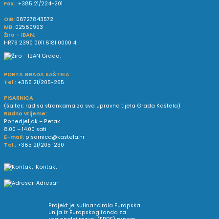
Fax.:
+385 21/224-201
OIB:
08727843572
MB:
02580993
Žiro - IBAN:
HR79 2390 0011 8181 0000 4
PORTA GRADA KAŠTELA
Tel.:
+385 21/205-265
PISARNICA
(šalter; rad sa strankama za sva upravna tijela Grada Kaštela)
Radno vrijeme:
Ponedjeljak – Petak
8.00 – 14.00 sati
E-mail:
pisarnica@kastela.hr
Tel.:
+385 21/205-230
Kontakt
Adresar
Projekt je sufinancirala Europska
unija iz Europskog fonda za