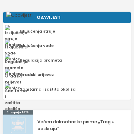
OBAVIJESTI
Isključenja struje
Isključenja vode
Regulacija prometa
Gradski prijevoz
Sanitarna i zaštita okoliša
Navigacija
21. srpnja 2020.
Večeri dalmatinske pisme „Trag u
objava
beskraju“