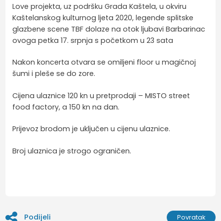
Love projekta, uz podršku Grada Kaštela, u okviru
Kaštelanskog kulturnog ljeta 2020, legende splitske
glazbene scene TBF dolaze na otok ljubavi Barbarinac
ovoga petka 17. srpnja s početkom u 23 sata
Nakon koncerta otvara se omiljeni floor u magičnoj
šumi i pleše se do zore.
Cijena ulaznice 120 kn u pretprodaji – MISTO street
food factory, a 150 kn na dan.
Prijevoz brodom je uključen u cijenu ulaznice.
Broj ulaznica je strogo ograničen.
Podijeli
Povratak