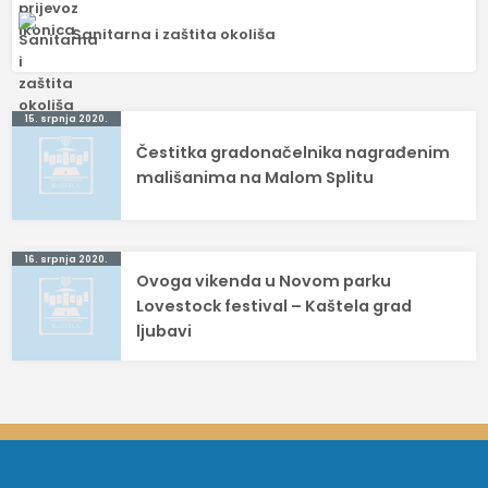
Sanitarna i zaštita okoliša
Navigacija
15. srpnja 2020.
Čestitka gradonačelnika nagrađenim
objava
mališanima na Malom Splitu
16. srpnja 2020.
Ovoga vikenda u Novom parku
Lovestock festival – Kaštela grad
ljubavi