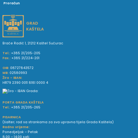
Proračun
GRAD
KAŠTELA
Braće Radić 1, 21212 Kaštel Sućurac
Tel.:
+385 21/205-205
Fax.:
+385 21/224-201
OIB:
08727843572
MB:
02580993
Žiro - IBAN:
HR79 2390 0011 8181 0000 4
PORTA GRADA KAŠTELA
Tel.:
+385 21/205-265
PISARNICA
(šalter; rad sa strankama za sva upravna tijela Grada Kaštela)
Radno vrijeme:
Ponedjeljak – Petak
8.00 – 14.00 sati