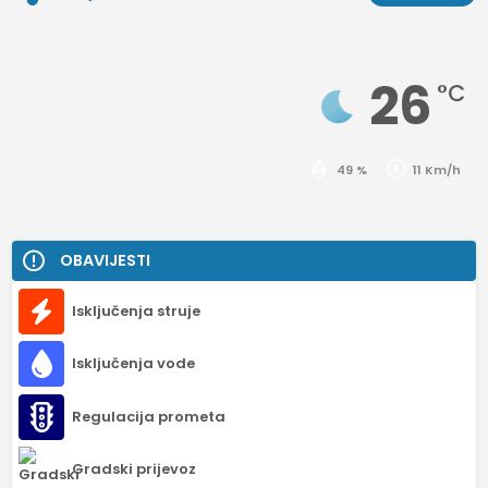
26
°C
49 %
11 Km/h
OBAVIJESTI
Isključenja struje
Isključenja vode
Regulacija prometa
Gradski prijevoz