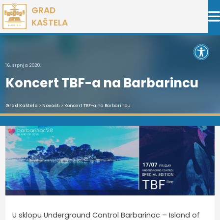
Preskoči
GRAD
na
KAŠTELA
sadržaj
Open 
16. srpnja 2020.
Koncert TBF-a na Barbarincu
Grad Kaštela
>
Novosti
> Koncert TBF-a na Barbarincu
U sklopu Underground Control Barbarinac – Island of