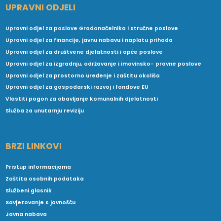
UPRAVNI ODJELI
Upravni odjel za poslove Gradonačelnika i stručne poslove
Upravni odjel za financije, javnu nabavu i naplatu prihoda
Upravni odjel za društvene djelatnosti i opće poslove
Upravni odjel za izgradnju, održavanje i imovinsko- pravne poslove
Upravni odjel za prostorno uređenje i zaštitu okoliša
Upravni odjel za gospodarski razvoj i fondove EU
Vlastiti pogon za obavljanje komunalnih djelatnosti
Služba za unutarnju reviziju
BRZI LINKOVI
Pristup informacijama
Zaštita osobnih podataka
Službeni glasnik
Savjetovanje s javnošću
Javna nabava