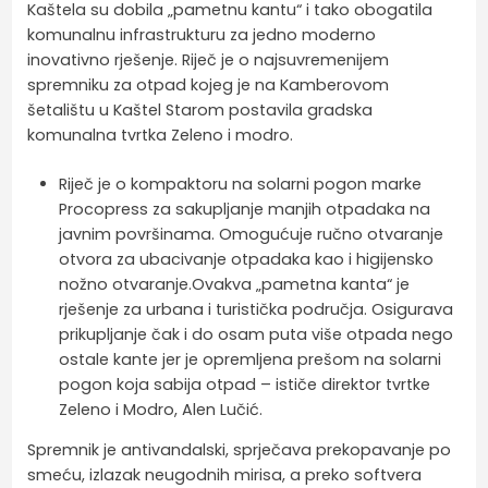
Kaštela su dobila „pametnu kantu“ i tako obogatila
komunalnu infrastrukturu za jedno moderno
inovativno rješenje. Riječ je o najsuvremenijem
spremniku za otpad kojeg je na Kamberovom
šetalištu u Kaštel Starom postavila gradska
komunalna tvrtka Zeleno i modro.
Riječ je o kompaktoru na solarni pogon marke
Procopress za sakupljanje manjih otpadaka na
javnim površinama. Omogućuje ručno otvaranje
otvora za ubacivanje otpadaka kao i higijensko
nožno otvaranje.Ovakva „pametna kanta“ je
rješenje za urbana i turistička područja. Osigurava
prikupljanje čak i do osam puta više otpada nego
ostale kante jer je opremljena prešom na solarni
pogon koja sabija otpad – ističe direktor tvrtke
Zeleno i Modro, Alen Lučić.
Spremnik je antivandalski, sprječava prekopavanje po
smeću, izlazak neugodnih mirisa, a preko softvera