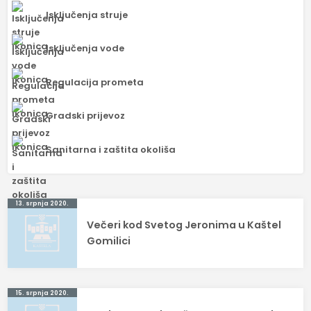
Isključenja struje
Isključenja vode
Regulacija prometa
Gradski prijevoz
Sanitarna i zaštita okoliša
Navigacija
13. srpnja 2020.
Večeri kod Svetog Jeronima u Kaštel
objava
Gomilici
15. srpnja 2020.