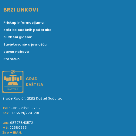
BRZI LINKOVI
Pristup informacijama
Zaštita osobnih podataka
Službeni glasnik
Savjetovanje s javnošću
Javna nabava
Proračun
GRAD
KAŠTELA
Braće Radić 1, 21212 Kaštel Sućurac
Tel.:
+385 21/205-205
Fax.:
+385 21/224-201
OIB:
08727843572
MB:
02580993
Žiro - IBAN: