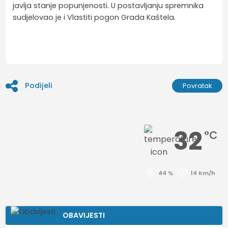
javlja stanje popunjenosti. U postavljanju spremnika
sudjelovao je i Vlastiti pogon Grada Kaštela.
Podijeli
Povratak
32
°C
44 %
14 Km/h
OBAVIJESTI