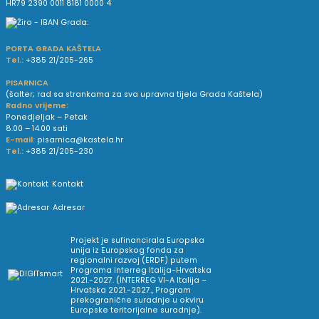
HR79 2390 0011 8181 0000 4
PORTA GRADA KAŠTELA
Tel.:
+385 21/205-265
PISARNICA
(šalter; rad sa strankama za sva upravna tijela Grada Kaštela)
Radno vrijeme:
Ponedjeljak – Petak
8.00 – 14.00 sati
E-mail:
pisarnica@kastela.hr
Tel.:
+385 21/205-230
Kontakt
Adresar
Projekt je sufinancirala Europska
unija iz Europskog fonda za
regionalni razvoj (ERDF) putem
Programa Interreg Italija-Hrvatska
2021.-2027. (INTERREG VI-A Italija –
Hrvatska 2021.-2027., Program
prekogranične suradnje u okviru
Europske teritorijalne suradnje).