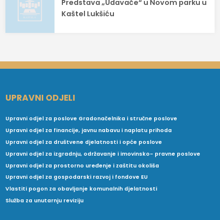
Predstava „Udavače“ u Novom parku u
Kaštel Lukšiću
UPRAVNI ODJELI
Upravni odjel za poslove Gradonačelnika i stručne poslove
Upravni odjel za financije, javnu nabavu i naplatu prihoda
Upravni odjel za društvene djelatnosti i opće poslove
Upravni odjel za izgradnju, održavanje i imovinsko- pravne poslove
Upravni odjel za prostorno uređenje i zaštitu okoliša
Upravni odjel za gospodarski razvoj i fondove EU
Vlastiti pogon za obavljanje komunalnih djelatnosti
Služba za unutarnju reviziju