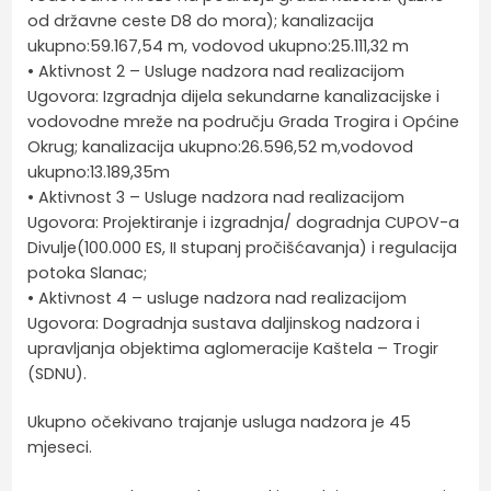
od državne ceste D8 do mora); kanalizacija
ukupno:59.167,54 m, vodovod ukupno:25.111,32 m
• Aktivnost 2 – Usluge nadzora nad realizacijom
Ugovora: Izgradnja dijela sekundarne kanalizacijske i
vodovodne mreže na području Grada Trogira i Općine
Okrug; kanalizacija ukupno:26.596,52 m,vodovod
ukupno:13.189,35m
• Aktivnost 3 – Usluge nadzora nad realizacijom
Ugovora: Projektiranje i izgradnja/ dogradnja CUPOV-a
Divulje(100.000 ES, II stupanj pročišćavanja) i regulacija
potoka Slanac;
• Aktivnost 4 – usluge nadzora nad realizacijom
Ugovora: Dogradnja sustava daljinskog nadzora i
upravljanja objektima aglomeracije Kaštela – Trogir
(SDNU).
Ukupno očekivano trajanje usluga nadzora je 45
mjeseci.