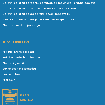
Upravni odjel za izgradnju, održavanje i imovinsko- pravne poslove
Upravni odjel za prostorno uređenje i zaštitu okoliša
Upravni odjel za gospodarski razvoj i fondove EU
Vlastiti pogon za obavljanje komunalnih djelatnosti
Služba za unutarnju reviziju
BRZI LINKOVI
Pristup informacijama
Zaštita osobnih podataka
Službeni glasnik
Savjetovanje s javnošću
Javna nabava
Proračun
GRAD
KAŠTELA