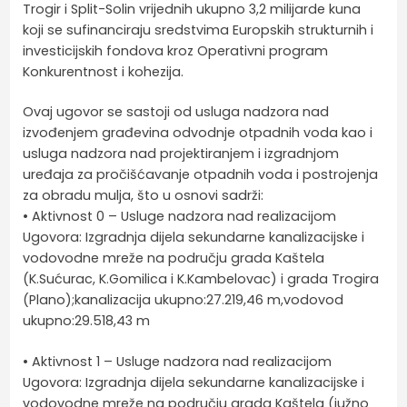
Trogir i Split-Solin vrijednih ukupno 3,2 milijarde kuna
koji se sufinanciraju sredstvima Europskih strukturnih i
investicijskih fondova kroz Operativni program
Konkurentnost i kohezija.
Ovaj ugovor se sastoji od usluga nadzora nad
izvođenjem građevina odvodnje otpadnih voda kao i
usluga nadzora nad projektiranjem i izgradnjom
uređaja za pročišćavanje otpadnih voda i postrojenja
za obradu mulja, što u osnovi sadrži:
• Aktivnost 0 – Usluge nadzora nad realizacijom
Ugovora: Izgradnja dijela sekundarne kanalizacijske i
vodovodne mreže na području grada Kaštela
(K.Sućurac, K.Gomilica i K.Kambelovac) i grada Trogira
(Plano);kanalizacija ukupno:27.219,46 m,vodovod
ukupno:29.518,43 m
• Aktivnost 1 – Usluge nadzora nad realizacijom
Ugovora: Izgradnja dijela sekundarne kanalizacijske i
vodovodne mreže na području grada Kaštela (južno