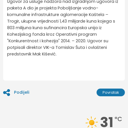
Ugovor za usluge nadzora nad izgradnjom ugovora iz
paketa A dio je projekta Poboljšanje vodno-
komunalne infrastrukture aglomeracije Kaštela –
Trogir, ukupne vrijednosti 1,43 milijarde kuna kojega s
803 milijuna kuna sufinancira Europska unija iz
Kohezijskog fonda kroz Operativni program
"Konkurentnost i kohezija" 2014. – 2020. Ugovor su
potpisali direktor VIK-a Tomislav Šuta i ovlašteni
predstavnik Mak Kišević.
Podijeli
Povratak
31
°C