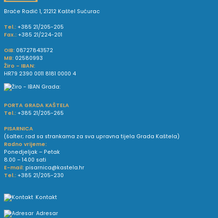
Braće Radić 1, 21212 Kaštel Sućurac
Tel.:
+385 21/205-205
Fax.:
+385 21/224-201
OIB:
08727843572
MB:
02580993
Žiro - IBAN:
HR79 2390 0011 8181 0000 4
PORTA GRADA KAŠTELA
Tel.:
+385 21/205-265
PISARNICA
(šalter; rad sa strankama za sva upravna tijela Grada Kaštela)
Radno vrijeme:
Ponedjeljak – Petak
8.00 – 14.00 sati
E-mail:
pisarnica@kastela.hr
Tel.:
+385 21/205-230
Kontakt
Adresar