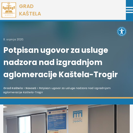
Preskoči
GRAD
na
KAŠTELA
sadržaj
Open 
8. srpnja 2020.
Potpisan ugovor za usluge
nadzora nad izgradnjom
aglomeracije Kaštela-Trogir
Grad Kaštela
>
Novosti
> Potpisan ugovor za usluge nadzora nad izgradnjom
aglomeracije Kaštela-Trogir