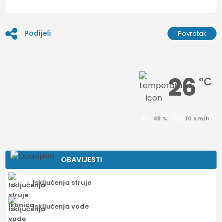
Podijeli
Povratak
26
°C
48 %
10 Km/h
OBAVIJESTI
Isključenja struje
Isključenja vode