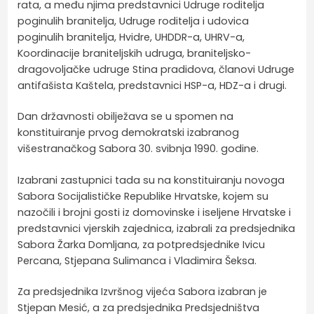
rata, a među njima predstavnici Udruge roditelja
poginulih branitelja, Udruge roditelja i udovica
poginulih branitelja, Hvidre, UHDDR-a, UHRV-a,
Koordinacije braniteljskih udruga, braniteljsko-
dragovoljačke udruge Stina pradidova, članovi Udruge
antifašista Kaštela, predstavnici HSP-a, HDZ-a i drugi.
Dan državnosti obilježava se u spomen na
konstituiranje prvog demokratski izabranog
višestranačkog Sabora 30. svibnja 1990. godine.
Izabrani zastupnici tada su na konstituiranju novoga
Sabora Socijalističke Republike Hrvatske, kojem su
nazočili i brojni gosti iz domovinske i iseljene Hrvatske i
predstavnici vjerskih zajednica, izabrali za predsjednika
Sabora Žarka Domljana, za potpredsjednike Ivicu
Percana, Stjepana Sulimanca i Vladimira Šeksa.
Za predsjednika Izvršnog vijeća Sabora izabran je
Stjepan Mesić, a za predsjednika Predsjedništva