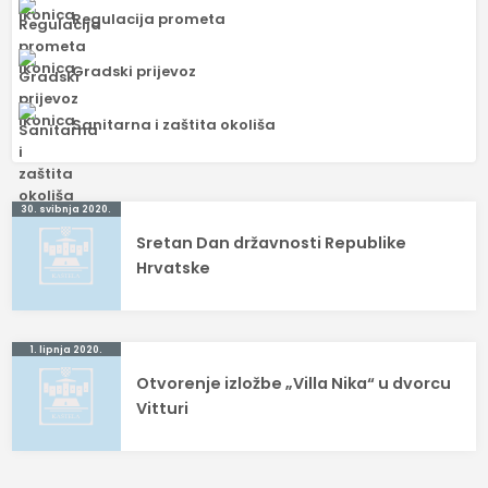
Regulacija prometa
Gradski prijevoz
Sanitarna i zaštita okoliša
Navigacija
30. svibnja 2020.
Sretan Dan državnosti Republike
objava
Hrvatske
1. lipnja 2020.
Otvorenje izložbe „Villa Nika“ u dvorcu
Vitturi