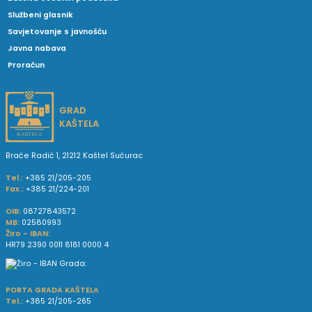
Službeni glasnik
Savjetovanje s javnošću
Javna nabava
Proračun
GRAD
KAŠTELA
Braće Radić 1, 21212 Kaštel Sućurac
Tel.:
+385 21/205-205
Fax.:
+385 21/224-201
OIB:
08727843572
MB:
02580993
Žiro - IBAN:
HR79 2390 0011 8181 0000 4
PORTA GRADA KAŠTELA
Tel.:
+385 21/205-265