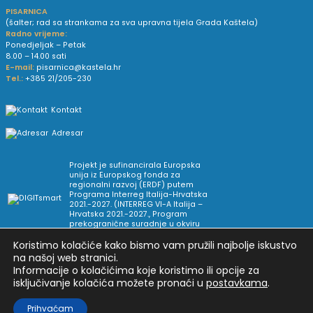
PISARNICA
(šalter; rad sa strankama za sva upravna tijela Grada Kaštela)
Radno vrijeme:
Ponedjeljak – Petak
8.00 – 14.00 sati
E-mail:
pisarnica@kastela.hr
Tel.:
+385 21/205-230
Kontakt
Adresar
Projekt je sufinancirala Europska
unija iz Europskog fonda za
regionalni razvoj (ERDF) putem
Programa Interreg Italija-Hrvatska
2021.-2027. (INTERREG VI-A Italija –
Hrvatska 2021.-2027., Program
prekogranične suradnje u okviru
Europske teritorijalne suradnje).
Koristimo kolačiće kako bismo vam pružili najbolje iskustvo
na našoj web stranici.
Informacije o kolačićima koje koristimo ili opcije za
Arhiva novosti
Uvjeti korištenja
Impressum
isključivanje kolačića možete pronaći u
postavkama
.
Pravne informacije i pravila privatnosti
Postavke privatnosti
Prihvaćam