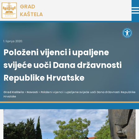
Preskoči
GRAD
na
KAŠTELA
sadržaj
Open 
1. lipnja 2020.
Položeni vijenci i upaljene
svijeće uoči Dana državnosti
Republike Hrvatske
Grad Kaštela
>
Novosti
> Položeni vijenci i upaljene svijeće uoči Dana državnosti Republike
Hrvatske