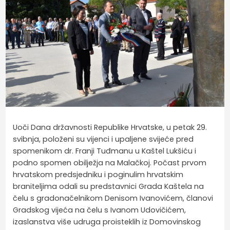
Uoči Dana državnosti Republike Hrvatske, u petak 29.
svibnja, položeni su vijenci i upaljene svijeće pred
spomenikom dr. Franji Tuđmanu u Kaštel Lukšiću i
podno spomen obilježja na Malačkoj. Počast prvom
hrvatskom predsjedniku i poginulim hrvatskim
braniteljima odali su predstavnici Grada Kaštela na
čelu s gradonačelnikom Denisom Ivanovićem, članovi
Gradskog vijeća na čelu s Ivanom Udovičićem,
izaslanstva više udruga proisteklih iz Domovinskog