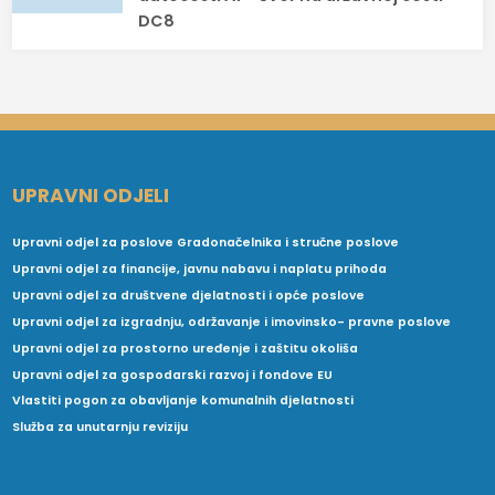
DC8
UPRAVNI ODJELI
Upravni odjel za poslove Gradonačelnika i stručne poslove
Upravni odjel za financije, javnu nabavu i naplatu prihoda
Upravni odjel za društvene djelatnosti i opće poslove
Upravni odjel za izgradnju, održavanje i imovinsko- pravne poslove
Upravni odjel za prostorno uređenje i zaštitu okoliša
Upravni odjel za gospodarski razvoj i fondove EU
Vlastiti pogon za obavljanje komunalnih djelatnosti
Služba za unutarnju reviziju