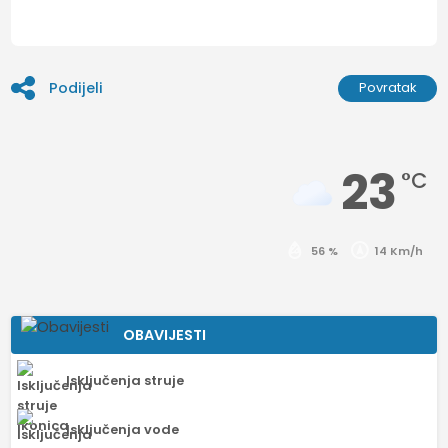
Podijeli
Povratak
23
°C
56 %
14 Km/h
OBAVIJESTI
Isključenja struje
Isključenja vode