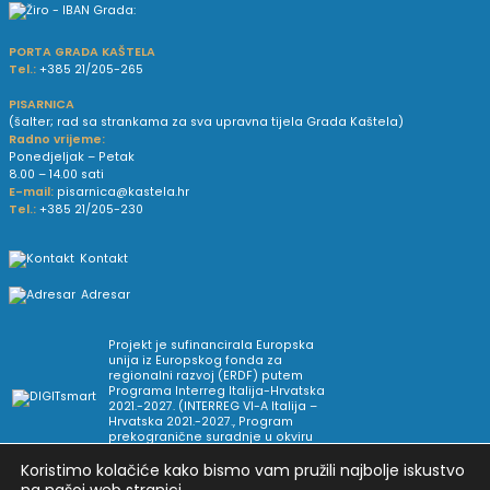
PORTA GRADA KAŠTELA
Tel.:
+385 21/205-265
PISARNICA
(šalter; rad sa strankama za sva upravna tijela Grada Kaštela)
Radno vrijeme:
Ponedjeljak – Petak
8.00 – 14.00 sati
E-mail:
pisarnica@kastela.hr
Tel.:
+385 21/205-230
Kontakt
Adresar
Projekt je sufinancirala Europska
unija iz Europskog fonda za
regionalni razvoj (ERDF) putem
Programa Interreg Italija-Hrvatska
2021.-2027. (INTERREG VI-A Italija –
Hrvatska 2021.-2027., Program
prekogranične suradnje u okviru
Europske teritorijalne suradnje).
Koristimo kolačiće kako bismo vam pružili najbolje iskustvo