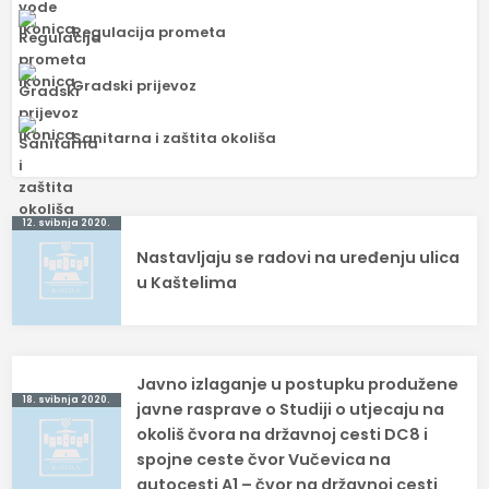
Regulacija prometa
Gradski prijevoz
Sanitarna i zaštita okoliša
Navigacija
12. svibnja 2020.
Nastavljaju se radovi na uređenju ulica
objava
u Kaštelima
Javno izlaganje u postupku produžene
18. svibnja 2020.
javne rasprave o Studiji o utjecaju na
okoliš čvora na državnoj cesti DC8 i
spojne ceste čvor Vučevica na
autocesti A1 – čvor na državnoj cesti