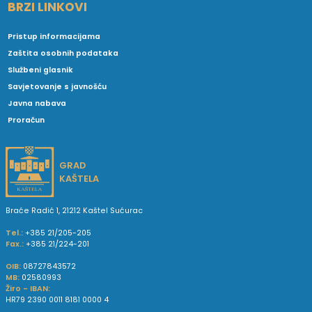
BRZI LINKOVI
Pristup informacijama
Zaštita osobnih podataka
Službeni glasnik
Savjetovanje s javnošću
Javna nabava
Proračun
GRAD
KAŠTELA
Braće Radić 1, 21212 Kaštel Sućurac
Tel.:
+385 21/205-205
Fax.:
+385 21/224-201
OIB:
08727843572
MB:
02580993
Žiro - IBAN:
HR79 2390 0011 8181 0000 4