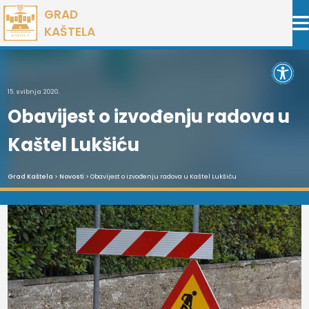
Preskoči
GRAD
na
KAŠTELA
sadržaj
Open 
15. svibnja 2020.
Obavijest o izvođenju radova u
Kaštel Lukšiću
Grad Kaštela
>
Novosti
> Obavijest o izvođenju radova u Kaštel Lukšiću