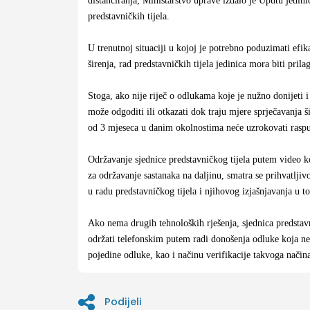
predstavničkih tijela.
U trenutnoj situaciji u kojoj je potrebno poduzimati efi
širenja, rad predstavničkih tijela jedinica mora biti prila
Stoga, ako nije riječ o odlukama koje je nužno donijeti i
može odgoditi ili otkazati dok traju mjere sprječavanja 
od 3 mjeseca u danim okolnostima neće uzrokovati raspuš
Održavanje sjednice predstavničkog tijela putem video k
za održavanje sastanaka na daljinu, smatra se prihvatlj
u radu predstavničkog tijela i njihovog izjašnjavanja u t
Ako nema drugih tehnoloških rješenja, sjednica predstavn
održati telefonskim putem radi donošenja odluke koja ne
pojedine odluke, kao i načinu verifikacije takvoga načina
Podijeli