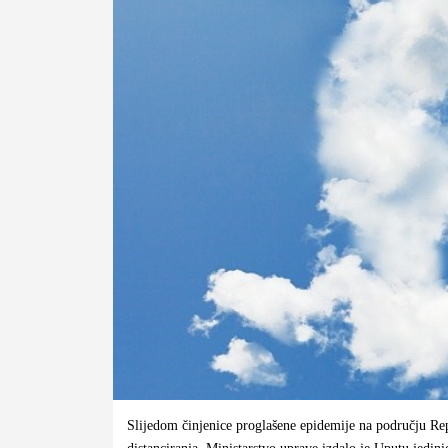
Slijedom činjenice proglašene epidemije na području Rep
distanciranja, Ministarstvo uprave izdalo je Uputu jedi