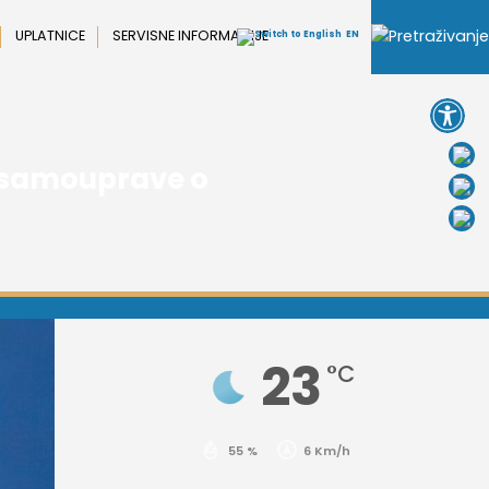
UPLATNICE
SERVISNE INFORMACIJE
EN
Open 
e samouprave o
23
°C
55 %
6 Km/h