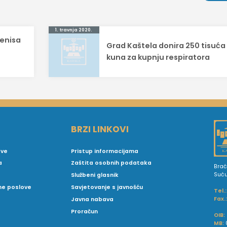
1. travnja 2020.
Denisa
Grad Kaštela donira 250 tisuća
kuna za kupnju respiratora
BRZI LINKOVI
ove
Pristup informacijama
a
Zaštita osobnih podataka
Brać
Suć
Službeni glasnik
vne poslove
Savjetovanje s javnošću
Tel.:
Fax.
Javna nabava
Proračun
OIB:
MB: