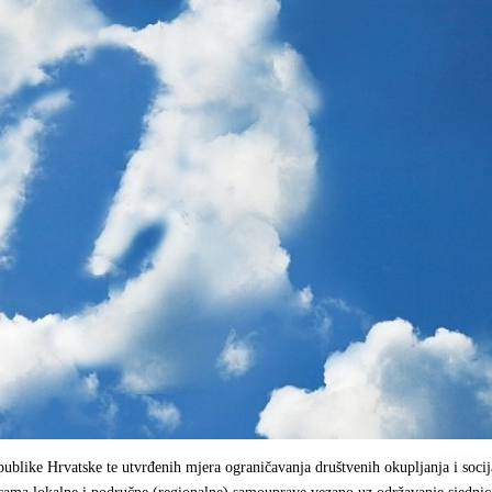
ublike Hrvatske te utvrđenih mjera ograničavanja društvenih okupljanja i soci
nicama lokalne i područne (regionalne) samouprave vezano uz održavanje sjednic