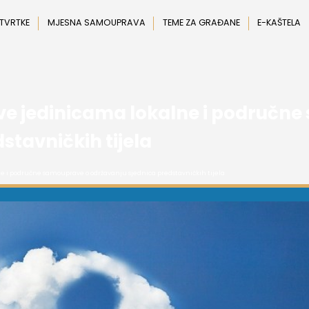
 TVRTKE
MJESNA SAMOUPRAVA
TEME ZA GRAĐANE
E-KAŠTELA
ve jedinicama lokalne i područn
stavničkih tijela
e i područne samouprave o održavanju sjednica predstavničkih tijela