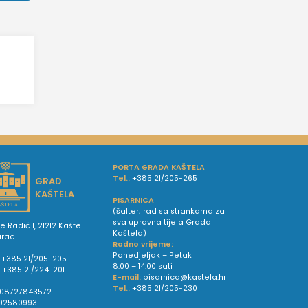
PORTA GRADA KAŠTELA
Tel.:
+385 21/205-265
GRAD
KAŠTELA
PISARNICA
(šalter; rad sa strankama za
sva upravna tijela Grada
e Radić 1, 21212 Kaštel
Kaštela)
urac
Radno vrijeme:
Ponedjeljak – Petak
+385 21/205-205
8.00 – 14.00 sati
:
+385 21/224-201
E-mail:
pisarnica@kastela.hr
Tel.:
+385 21/205-230
08727843572
02580993