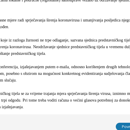
kasne mjere radi sprječavanja širenja koronavirusa i umanjivanja posljedica njeg
gođen.
 koje iz razloga žurnosti ne trpe odlaganje, sazvana sjednica predstavničkog tije
širenja koronavirusa. Neodržavanje sjednice predstavničkog tijela u vremenu du
tanje predstavničkog tijela.
onferencija, izjašnjavanjem putem e-maila, odnosno korištenjem drugih tehnolo
ivom, posebno s obzirom na mogućnost konkretnog evidentiranja sudjelovanja čl
om slučaju.
ičkog tijela se za vrijeme trajanja mjera sprječavanja širenja virusa, iznimno 
 trpi odgodu. Pri tome treba voditi računa o većini glasova potrebnoj za donoš
 izjašnjavanja.
Pov