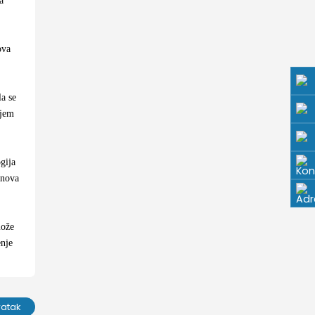
ova
la se
ljem
gija
anova
može
enje
ratak