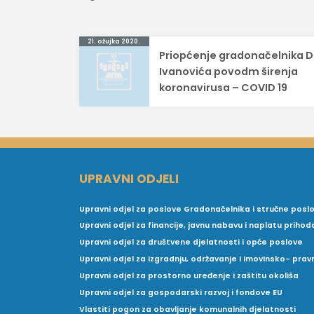
Navigacija
21. ožujka 2020.
Priopćenje gradonačelnika 
objava
Ivanovića povodm širenja
koronavirusa – COVID 19
UPRAVNI ODJELI
Upravni odjel za poslove Gradonačelnika i stručne posl
Upravni odjel za financije, javnu nabavu i naplatu prihod
Upravni odjel za društvene djelatnosti i opće poslove
Upravni odjel za izgradnju, održavanje i imovinsko- pra
Upravni odjel za prostorno uređenje i zaštitu okoliša
Upravni odjel za gospodarski razvoj i fondove EU
Vlastiti pogon za obavljanje komunalnih djelatnosti