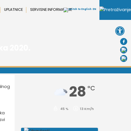
UPLATNICE
SERVISNE INFORMACIJE
EN
Open 
ka 2020.
28
alnog
°C
45 %
13 Km/h
ska
svi