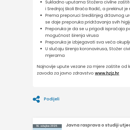
Sukladno uputama Stožera civilne zašti
i Srednjoj školi Braća Radić, a prekinut j
Prema preporuci Središnjeg državnog ure
se daje preporuka pridržavanja svih higi
Preporuka je da se u prigodi ispraćaja po
mogućnost širenja virusa
Preporuka je izbjegavati sva veća okupl
U slučaju širenja koronavirusa, Stožer civ
mjerama
Najnovije upute vezane za mjere zaštite od
zavoda za javno zdravstvo
www.hzjz.hr
Podijeli
Navigacija
Javna rasprava o studiji utje
16. ožujka 2020.