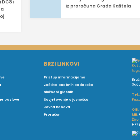
i DC8 i
iz proračuna Grada Kaštela
na
oj
BRZI LINKOVI
ove
Pristup informacijama
Brać
Suć
a
Zaštita osobnih podataka
Službeni glasnik
Tel.:
Fax.
vne poslove
Savjetovanje s javnošću
Javna nabava
OIB:
MB:
Proračun
Žiro
HR79