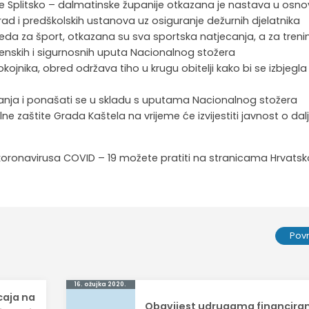
te Splitsko – dalmatinske županije otkazana je nastava u osn
e rad i predškolskih ustanova uz osiguranje dežurnih djelatnika
da za šport, otkazana su sva sportska natjecanja, a za treni
jenskih i sigurnosnih uputa Nacionalnog stožera
kojnika, obred održava tiho u krugu obitelji kako bi se izbjegla
janja i ponašati se u skladu s uputama Nacionalnog stožera
ilne zaštite Grada Kaštela na vrijeme će izvijestiti javnost o dal
 koronavirusa COVID – 19 možete pratiti na stranicama Hrvats
Pov
16. ožujka 2020.
caja na
Obavijest udrugama financira