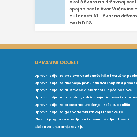
objava
okoliš čvora na državnoj cest
spojne ceste čvor Vučevica 
autocesti A1 – čvor na državn
cesti DC8
UPRAVNI ODJELI
Upravni odjel za poslove Gradonačelnika i stručne posl
Upravni odjel za financije, javnu nabavu i naplatu prihod
Upravni odjel za društvene djelatnosti i opće poslove
Upravni odjel za izgradnju, održavanje i imovinsko- pra
Upravni odjel za prostorno uređenje i zaštitu okoliša
Upravni odjel za gospodarski razvoj i fondove EU
Vlastiti pogon za obavljanje komunalnih djelatnosti
Služba za unutarnju reviziju