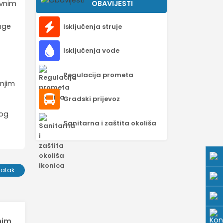
OBAVIJESTI
ovnim
nge
Isključenja struje
Isključenja vode
Regulacija prometa
jnjim
Gradski prijevoz
kog
Sanitarna i zaštita okoliša
ratak
nim