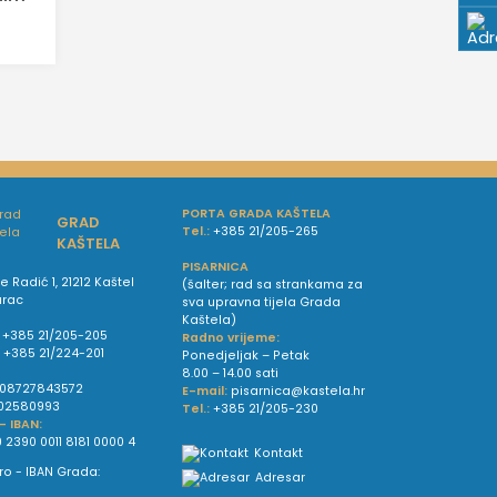
PORTA GRADA KAŠTELA
GRAD
Tel.:
+385 21/205-265
KAŠTELA
PISARNICA
e Radić 1, 21212 Kaštel
(šalter; rad sa strankama za
urac
sva upravna tijela Grada
Kaštela)
+385 21/205-205
Radno vrijeme:
:
+385 21/224-201
Ponedjeljak – Petak
8.00 – 14.00 sati
08727843572
E-mail:
pisarnica@kastela.hr
02580993
Tel.:
+385 21/205-230
 - IBAN:
 2390 0011 8181 0000 4
Kontakt
Adresar