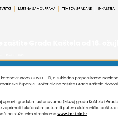
 TVRTKE
MJESNA SAMOUPRAVA
TEME ZA GRAĐANE
E-KAŠTELA
e zaštite Grada Kaštela od 16. ožuj
a od 16. ožujka 2020.
aze koronavirusom COVID – 19, a sukladno preporukama Nacion
dalmatinske županije, Stožer civilne zaštite Grada Kaštela donosi
oj upravi i gradskim ustanovama (Muzej grada Kaštela i Grad
se zaprimati telefonskim putem ili putem elektroničke pošte, a 
onaći na službenim stranicama
www.kastela.hr