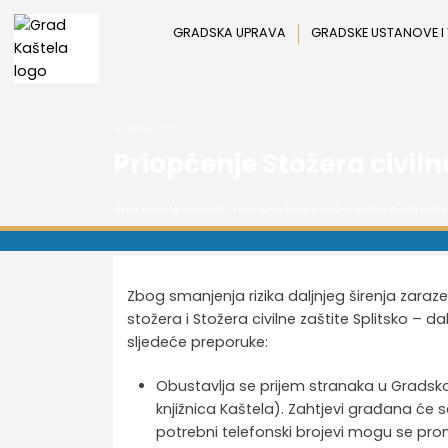
Preskoči
na
GRADSKA UPRAVA
GRADSKE USTANOVE I
sadržaj
16. ožujka 2020.
Priopćenje Stožera civiln
Grad Kaštela
>
Novosti
> Priopćenje Stožera civilne zaštite Grada Kaštel
Zbog smanjenja rizika daljnjeg širenja zar
stožera i Stožera civilne zaštite Splitsko – 
sljedeće preporuke:
Obustavlja se prijem stranaka u Gradsk
knjižnica Kaštela). Zahtjevi građana će 
potrebni telefonski brojevi mogu se pr