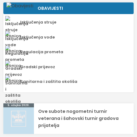
OBAVIJESTI
Isključenja struje
Isključenja vode
Regulacija prometa
Gradski prijevoz
Sanitarna i zaštita okoliša
Navigacija
5. ožujka 2020.
Ove subote nogometni turnir
objava
veterana i šahovski turnir gradova
prijatelja