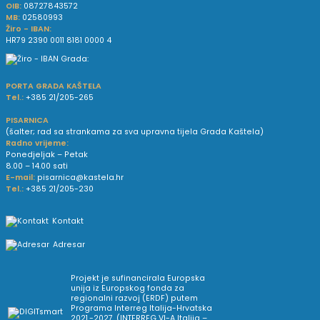
OIB:
08727843572
MB:
02580993
Žiro - IBAN:
HR79 2390 0011 8181 0000 4
PORTA GRADA KAŠTELA
Tel.:
+385 21/205-265
PISARNICA
(šalter; rad sa strankama za sva upravna tijela Grada Kaštela)
Radno vrijeme:
Ponedjeljak – Petak
8.00 – 14.00 sati
E-mail:
pisarnica@kastela.hr
Tel.:
+385 21/205-230
Kontakt
Adresar
Projekt je sufinancirala Europska
unija iz Europskog fonda za
regionalni razvoj (ERDF) putem
Programa Interreg Italija-Hrvatska
2021.-2027. (INTERREG VI-A Italija –