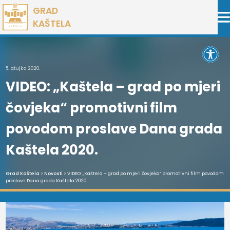
Preskoči
GRAD
na
KAŠTELA
sadržaj
Open 
5. ožujka 2020.
VIDEO: „Kaštela – grad po mjeri
čovjeka“ promotivni film
povodom proslave Dana grada
Kaštela 2020.
Grad Kaštela
>
Novosti
> VIDEO: „Kaštela – grad po mjeri čovjeka“ promotivni film povodom
proslave Dana grada Kaštela 2020.