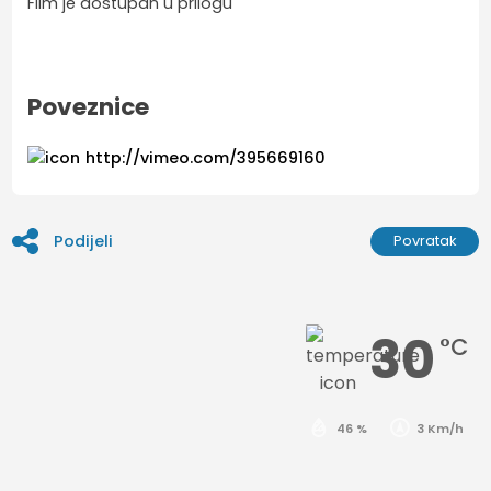
Film je dostupan u prilogu
Poveznice
http://vimeo.com/395669160
Podijeli
Povratak
30
°C
46 %
3 Km/h