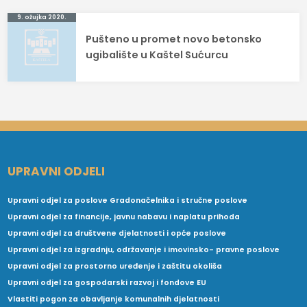
9. ožujka 2020.
Pušteno u promet novo betonsko
ugibalište u Kaštel Sućurcu
UPRAVNI ODJELI
Upravni odjel za poslove Gradonačelnika i stručne poslove
Upravni odjel za financije, javnu nabavu i naplatu prihoda
Upravni odjel za društvene djelatnosti i opće poslove
Upravni odjel za izgradnju, održavanje i imovinsko- pravne poslove
Upravni odjel za prostorno uređenje i zaštitu okoliša
Upravni odjel za gospodarski razvoj i fondove EU
Vlastiti pogon za obavljanje komunalnih djelatnosti