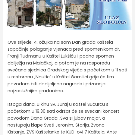
Ove srijede, 4. ožujka na sam Dan grada Kaštela
započinje polaganje vijenaca pred spomenikom dr.
Franji Tuđmanu u Kaštel Lukšiću i podno spomen
obilježja na Malačkoj, a potom je na rasporedu
svečana sjednica Gradskog vijeća s početkom u 11 sati
u restoranu „Nautic“ u Kaštel Gomilici gdje će tim
povodom biti dodijeljene nagrade i priznanja
najzaslužnijim građanima.
Istoga dana, u kinu Sv. Juraj u Kaštel Sućurcu s
početkom u 19.30 sati održat će se svečani koncert
povodom Dana Grada „Sva si jubav moja“, a
nastupaju klape Sveti Jeronim, Štorija, Zvono –
Kistanje, ŽVS Kaštelanke te KUD-ovi 7 Kaštela, Ante