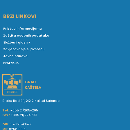
BRZI LINKOVI
Pristup informacijama
Zaštita osobnih podataka
Službeni glasnik
Savjetovanje s javnošću
Javna nabava
Proračun
GRAD
KAŠTELA
Braće Radić 1, 21212 Kaštel Sućurac
Tel.:
+385 21/205-205
Fax.:
+385 21/224-201
OIB:
08727843572
MB:
02580993