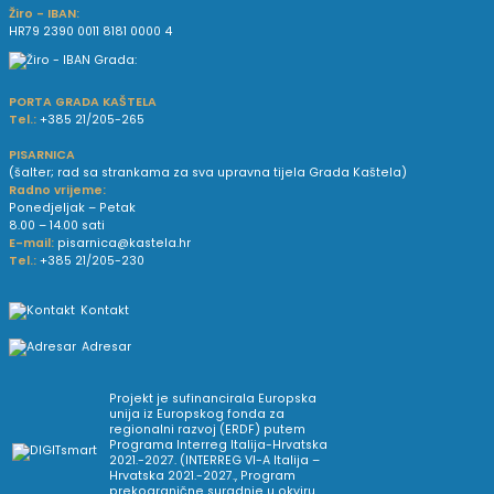
Žiro - IBAN:
HR79 2390 0011 8181 0000 4
PORTA GRADA KAŠTELA
Tel.:
+385 21/205-265
PISARNICA
(šalter; rad sa strankama za sva upravna tijela Grada Kaštela)
Radno vrijeme:
Ponedjeljak – Petak
8.00 – 14.00 sati
E-mail:
pisarnica@kastela.hr
Tel.:
+385 21/205-230
Kontakt
Adresar
Projekt je sufinancirala Europska
unija iz Europskog fonda za
regionalni razvoj (ERDF) putem
Programa Interreg Italija-Hrvatska
2021.-2027. (INTERREG VI-A Italija –
Hrvatska 2021.-2027., Program
prekogranične suradnje u okviru