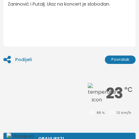
Zaninović i Putalj. Ulaz na koncert je slobodan.
Podijeli
Povratak
23
°C
69 %
12 Km/h
OBAVIJESTI