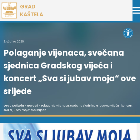
Preskoči
GRAD
na
KAŠTELA
sadržaj
Open 
2. ožujka 2020.
Polaganje vijenaca, svečana
sjednica Gradskog vijeća i
koncert „Sva si jubav moja“ ove
srijede
Grad Kaštela
>
Novosti
> Polaganje vijenaca, svečana sjednica Gradskog vijeća i koncert
„Sva si jubav moja“ ove srijede