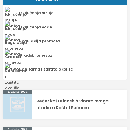
Isključenja struje
Isključenja vode
Regulacija prometa
Gradski prijevoz
Sanitarna i zaštita okoliša
Navigacija
2. ožujka 2020.
Večer kaštelanskih vinara ovoga
objava
utorka u Kaštel Sućurcu
2. ožujka 2020.