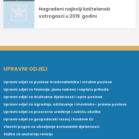
Nagrađeni najbolji kaštelanski
vatrogasci u 2019. godini
UPRAVNI ODJELI
Upravni odjel za poslove Gradonačelnika i stručne poslove
Upravni odjel za financije, javnu nabavu i naplatu prihoda
Upravni odjel za društvene djelatnosti i opće poslove
Upravni odjel za izgradnju, održavanje i imovinsko- pravne poslove
Upravni odjel za prostorno uređenje i zaštitu okoliša
Upravni odjel za gospodarski razvoj i fondove EU
Vlastiti pogon za obavljanje komunalnih djelatnosti
Služba za unutarnju reviziju