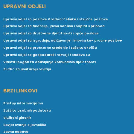
UPRAVNI ODJELI
Upravni odjel za poslove Gradonačelnika i stručne poslove
Upravni odjel za financije, javnu nabavu i naplatu prihoda
Upravni odjel za društvene djelatnosti i opće poslove
Upravni odjel za izgradnju, održavanje i imovinsko- pravne poslove
Upravni odjel za prostorno uređenje i zaštitu okoliša
Upravni odjel za gospodarski razvoj i fondove EU
Vlastiti pogon za obavljanje komunalnih djelatnosti
Služba za unutarnju reviziju
BRZI LINKOVI
Pristup informacijama
Zaštita osobnih podataka
Službeni glasnik
Savjetovanje s javnošću
Javna nabava