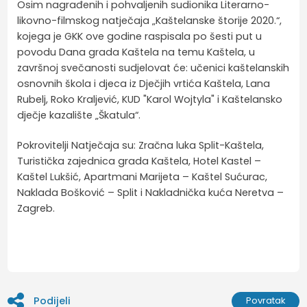
Osim nagrađenih i pohvaljenih sudionika Literarno-
likovno-filmskog natječaja „Kaštelanske štorije 2020.“,
kojega je GKK ove godine raspisala po šesti put u
povodu Dana grada Kaštela na temu Kaštela, u
završnoj svečanosti sudjelovat će: učenici kaštelanskih
osnovnih škola i djeca iz Dječjih vrtića Kaštela, Lana
Rubelj, Roko Kraljević, KUD "Karol Wojtyla" i Kaštelansko
dječje kazalište „Škatula“.
Pokrovitelji Natječaja su: Zračna luka Split-Kaštela,
Turistička zajednica grada Kaštela, Hotel Kastel –
Kaštel Lukšić, Apartmani Marijeta – Kaštel Sućurac,
Naklada Bošković – Split i Nakladnička kuća Neretva –
Zagreb.
Podijeli
Povratak