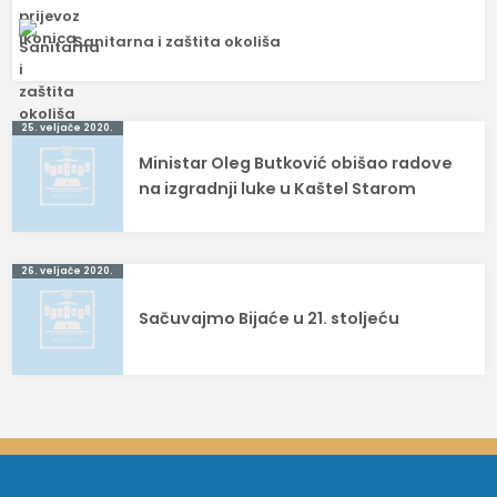
Sanitarna i zaštita okoliša
Navigacija
25. veljače 2020.
Ministar Oleg Butković obišao radove
objava
na izgradnji luke u Kaštel Starom
26. veljače 2020.
Sačuvajmo Bijaće u 21. stoljeću