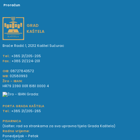
Proračun
GRAD
KAŠTELA
Braće Radić 1, 21212 Kaštel Sućurac
Tel.:
+385 21/205-205
Fax.:
+385 21/224-201
OIB:
08727843572
MB:
02580993
Žiro - IBAN:
HR79 2390 0011 8181 0000 4
PORTA GRADA KAŠTELA
Tel.:
+385 21/205-265
PISARNICA
(šalter; rad sa strankama za sva upravna tijela Grada Kaštela)
Radno vrijeme:
Ponedjeljak – Petak