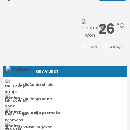
26
°C
56 %
4 Km/h
OBAVIJESTI
Isključenja struje
Isključenja vode
Regulacija prometa
Gradski prijevoz