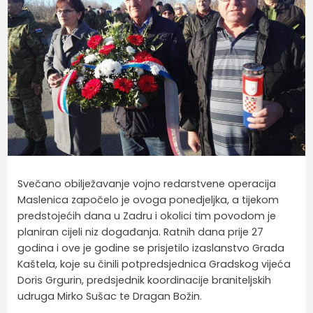
Svečano obilježavanje vojno redarstvene operacija
Maslenica započelo je ovoga ponedjeljka, a tijekom
predstojećih dana u Zadru i okolici tim povodom je
planiran cijeli niz događanja. Ratnih dana prije 27
godina i ove je godine se prisjetilo izaslanstvo Grada
Kaštela, koje su činili potpredsjednica Gradskog vijeća
Doris Grgurin, predsjednik koordinacije braniteljskih
udruga Mirko Sušac te Dragan Božin.