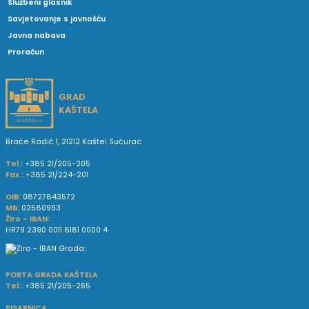
Službeni glasnik
Savjetovanje s javnošću
Javna nabava
Proračun
GRAD
KAŠTELA
Braće Radić 1, 21212 Kaštel Sućurac
Tel.:
+385 21/205-205
Fax.:
+385 21/224-201
OIB:
08727843572
MB:
02580993
Žiro - IBAN:
HR79 2390 0011 8181 0000 4
PORTA GRADA KAŠTELA
Tel.:
+385 21/205-265
PISARNICA