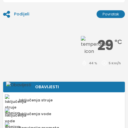
Podijeli
Povratak
29
°C
44 %
5 Km/h
OBAVIJESTI
Isključenja struje
Isključenja vode
Regulacija prometa