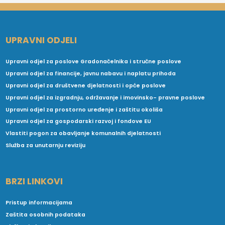
UPRAVNI ODJELI
Upravni odjel za poslove Gradonačelnika i stručne poslove
Upravni odjel za financije, javnu nabavu i naplatu prihoda
Upravni odjel za društvene djelatnosti i opće poslove
Upravni odjel za izgradnju, održavanje i imovinsko- pravne poslove
Upravni odjel za prostorno uređenje i zaštitu okoliša
Upravni odjel za gospodarski razvoj i fondove EU
Vlastiti pogon za obavljanje komunalnih djelatnosti
Služba za unutarnju reviziju
BRZI LINKOVI
Pristup informacijama
Zaštita osobnih podataka