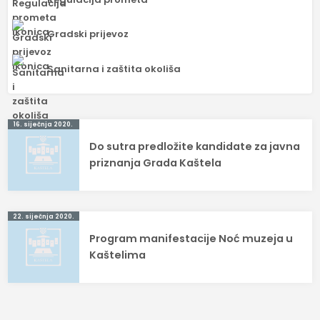
Gradski prijevoz
Sanitarna i zaštita okoliša
Navigacija
16. siječnja 2020.
Do sutra predložite kandidate za javna
objava
priznanja Grada Kaštela
22. siječnja 2020.
Program manifestacije Noć muzeja u
Kaštelima