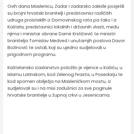
Ovih dana Maslenicu, Zadar i zadarsko zaleđe posjetili
su brojni hrvatski branitelji i predstavnici različitih
udruga proisteklih iz Domovinskog rata pa tako i iz
Kaštela, predstavnici lokalnih i državnih vlasti, među
njima i ministar obrane Damir Krstičević te ministri
branitelja Tomislav Medved i unutarnjih poslova Davor
Božinović te ostali, koji su ujedno sudjelovali u
prigodnom programu.
Kaštelansko izaslanstvo položilo je vijence u Kašiću, u
Islamu Latinskom, kod Zelenog hrasta, u Posedarju te
kod spomen obilježja na Masleničkom mostu, a
sudjelovali su i na misi zadušnici za sve poginule
hrvatske branitelje u župnoj crkvi u Jesenicama.