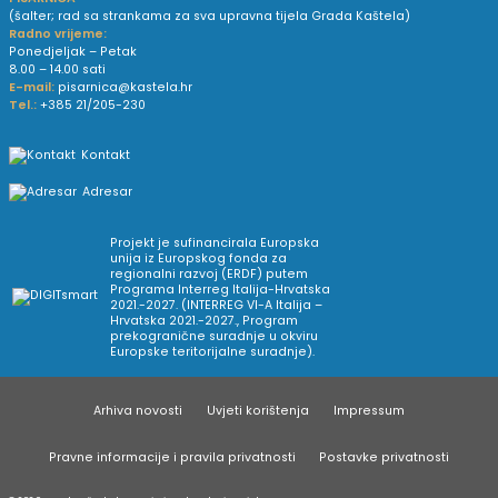
(šalter; rad sa strankama za sva upravna tijela Grada Kaštela)
Radno vrijeme:
Ponedjeljak – Petak
8.00 – 14.00 sati
E-mail:
pisarnica@kastela.hr
Tel.:
+385 21/205-230
Kontakt
Adresar
Projekt je sufinancirala Europska
unija iz Europskog fonda za
regionalni razvoj (ERDF) putem
Programa Interreg Italija-Hrvatska
2021.-2027. (INTERREG VI-A Italija –
Hrvatska 2021.-2027., Program
prekogranične suradnje u okviru
Europske teritorijalne suradnje).
Arhiva novosti
Uvjeti korištenja
Impressum
Pravne informacije i pravila privatnosti
Postavke privatnosti