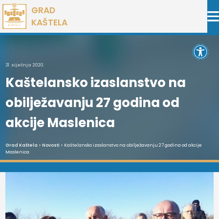
Preskoči
GRAD
na
KAŠTELA
sadržaj
Open 
21. siječnja 2020.
Kaštelansko izaslanstvo na
obilježavanju 27 godina od
akcije Maslenica
Grad Kaštela
>
Novosti
> Kaštelansko izaslanstvo na obilježavanju 27 godina od akcije
Maslenica