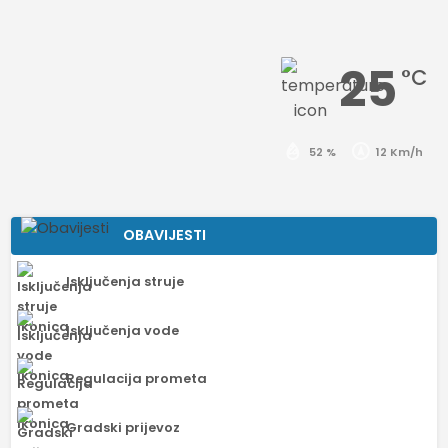
25
°C
52 %
12 Km/h
OBAVIJESTI
Isključenja struje
Isključenja vode
Regulacija prometa
Gradski prijevoz