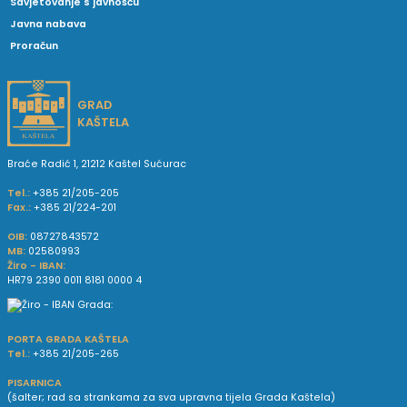
Savjetovanje s javnošću
Javna nabava
Proračun
GRAD
KAŠTELA
Braće Radić 1, 21212 Kaštel Sućurac
Tel.:
+385 21/205-205
Fax.:
+385 21/224-201
OIB:
08727843572
MB:
02580993
Žiro - IBAN:
HR79 2390 0011 8181 0000 4
PORTA GRADA KAŠTELA
Tel.:
+385 21/205-265
PISARNICA
(šalter; rad sa strankama za sva upravna tijela Grada Kaštela)