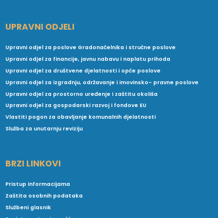
UPRAVNI ODJELI
Upravni odjel za poslove Gradonačelnika i stručne poslove
Upravni odjel za financije, javnu nabavu i naplatu prihoda
Upravni odjel za društvene djelatnosti i opće poslove
Upravni odjel za izgradnju, održavanje i imovinsko- pravne poslove
Upravni odjel za prostorno uređenje i zaštitu okoliša
Upravni odjel za gospodarski razvoj i fondove EU
Vlastiti pogon za obavljanje komunalnih djelatnosti
Služba za unutarnju reviziju
BRZI LINKOVI
Pristup informacijama
Zaštita osobnih podataka
Službeni glasnik