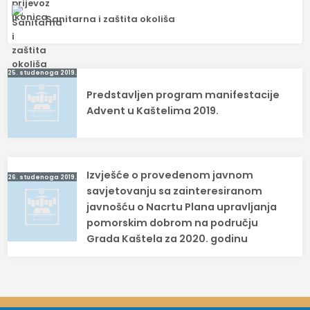
Sanitarna i zaštita okoliša
Navigacija
25. studenoga 2019.
Predstavljen program manifestacije
objava
Advent u Kaštelima 2019.
Izvješće o provedenom javnom
26. studenoga 2019.
savjetovanju sa zainteresiranom
javnošću o Nacrtu Plana upravljanja
pomorskim dobrom na području
Grada Kaštela za 2020. godinu