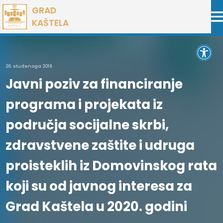
Preskoči
GRAD
na
KAŠTELA
sadržaj
Open 
26. studenoga 2019.
Javni poziv za financiranje
programa i projekata iz
područja socijalne skrbi,
zdravstvene zaštite i udruga
proisteklih iz Domovinskog rata
koji su od javnog interesa za
Grad Kaštela u 2020. godini