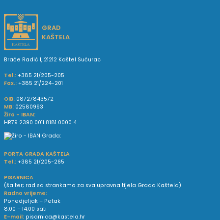
GRAD
KAŠTELA
Braće Radić 1, 21212 Kaštel Sućurac
Tel.:
+385 21/205-205
Fax.:
+385 21/224-201
OIB:
08727843572
MB:
02580993
Žiro - IBAN:
HR79 2390 0011 8181 0000 4
PORTA GRADA KAŠTELA
Tel.:
+385 21/205-265
PISARNICA
(šalter; rad sa strankama za sva upravna tijela Grada Kaštela)
Radno vrijeme:
Ponedjeljak – Petak
8.00 – 14.00 sati
E-mail:
pisarnica@kastela.hr