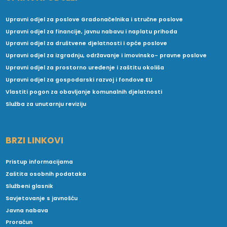
Upravni odjel za poslove Gradonačelnika i stručne poslove
Upravni odjel za financije, javnu nabavu i naplatu prihoda
Upravni odjel za društvene djelatnosti i opće poslove
Upravni odjel za izgradnju, održavanje i imovinsko- pravne poslove
Upravni odjel za prostorno uređenje i zaštitu okoliša
Upravni odjel za gospodarski razvoj i fondove EU
Vlastiti pogon za obavljanje komunalnih djelatnosti
Služba za unutarnju reviziju
BRZI LINKOVI
Pristup informacijama
Zaštita osobnih podataka
Službeni glasnik
Savjetovanje s javnošću
Javna nabava
Proračun