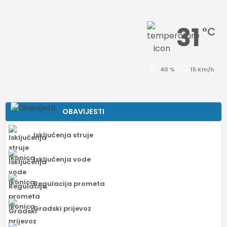
31
°C
40 %
15 Km/h
OBAVIJESTI
Isključenja struje
Isključenja vode
Regulacija prometa
Gradski prijevoz