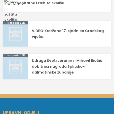
Sanitarna i zaštita okoliša
Navigacija
1. listopada 2019.
VIDEO: Održana 17. sjednica Gradskog
objava
vijeća
1. listopada 2019.
Udruga Sveti Jeronim i Mihovil Biočić
dobitnici nagrada Splitsko-
dalmatinske županije
UPRAVNI ODJELI