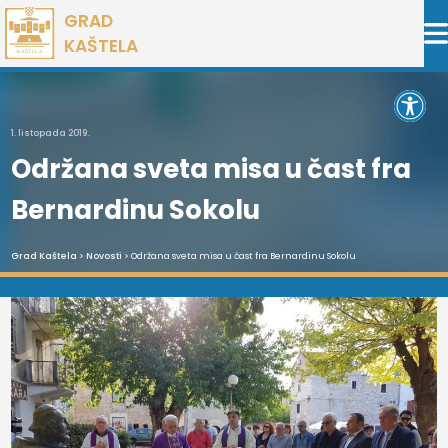
Preskoči
GRAD
na
KAŠTELA
sadržaj
Open 
1. listopada 2019.
Održana sveta misa u čast fra
Bernardinu Sokolu
Grad Kaštela
>
Novosti
> Održana sveta misa u čast fra Bernardinu Sokolu