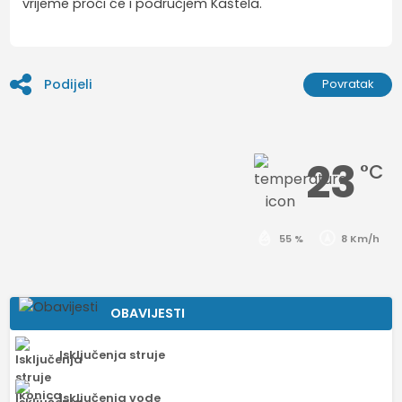
vrijeme proći će i područjem Kaštela.
Podijeli
Povratak
23
°C
55 %
8 Km/h
OBAVIJESTI
Isključenja struje
Isključenja vode