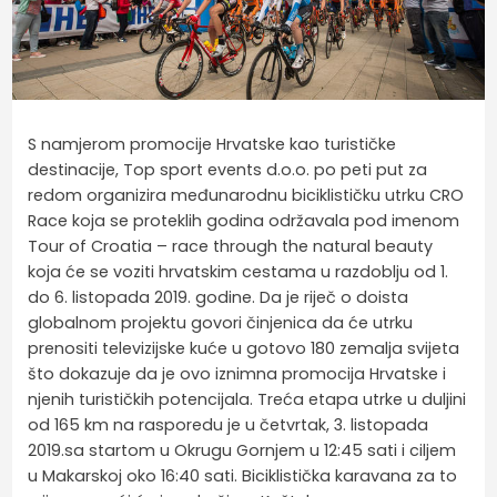
S namjerom promocije Hrvatske kao turističke
destinacije, Top sport events d.o.o. po peti put za
redom organizira međunarodnu biciklističku utrku CRO
Race koja se proteklih godina održavala pod imenom
Tour of Croatia – race through the natural beauty
koja će se voziti hrvatskim cestama u razdoblju od 1.
do 6. listopada 2019. godine. Da je riječ o doista
globalnom projektu govori činjenica da će utrku
prenositi televizijske kuće u gotovo 180 zemalja svijeta
što dokazuje da je ovo iznimna promocija Hrvatske i
njenih turističkih potencijala. Treća etapa utrke u duljini
od 165 km na rasporedu je u četvrtak, 3. listopada
2019.sa startom u Okrugu Gornjem u 12:45 sati i ciljem
u Makarskoj oko 16:40 sati. Biciklistička karavana za to