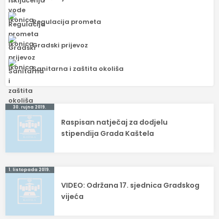
Regulacija prometa
Gradski prijevoz
Sanitarna i zaštita okoliša
Navigacija
30. rujna 2019.
Raspisan natječaj za dodjelu
objava
stipendija Grada Kaštela
1. listopada 2019.
VIDEO: Održana 17. sjednica Gradskog
vijeća