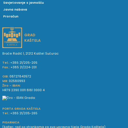
Savjetovanje s javnošću
Javna nabava
Proračun
GRAD
KAŠTELA
Braće Radić 1, 21212 Kaštel Sućurac
Tel.:
+385 21/205-205
Fax.:
+385 21/224-201
OIB:
08727843572
MB:
02580993
Žiro - IBAN:
HR79 2390 0011 8181 0000 4
PORTA GRADA KAŠTELA
Tel.:
+385 21/205-265
PISARNICA
(šalter; rad sa strankama za sva upravna tijela Grada Kaštela)