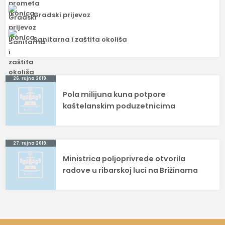
Gradski prijevoz
Sanitarna i zaštita okoliša
Navigacija
26. rujna 2019.
Pola milijuna kuna potpore
objava
kaštelanskim poduzetnicima
27. rujna 2019.
Ministrica poljoprivrede otvorila
radove u ribarskoj luci na Brižinama