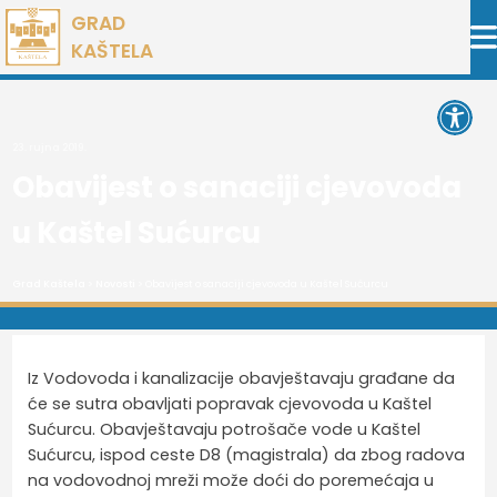
Preskoči
GRAD
na
KAŠTELA
sadržaj
Open 
23. rujna 2019.
Obavijest o sanaciji cjevovoda
u Kaštel Sućurcu
Grad Kaštela
>
Novosti
> Obavijest o sanaciji cjevovoda u Kaštel Sućurcu
Iz Vodovoda i kanalizacije obavještavaju građane da
će se sutra obavljati popravak cjevovoda u Kaštel
Sućurcu. Obavještavaju potrošače vode u Kaštel
Sućurcu, ispod ceste D8 (magistrala) da zbog radova
na vodovodnoj mreži može doći do poremećaja u