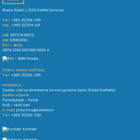
Braće Radić 1, 21212 Kaštel Sućurac
Tel.:
+385 21/205-205
Fax.:
+385 21/224-201
OIB:
08727843572
MB:
02580993
Žiro - IBAN:
HR79 2390 0011 8181 0000 4
PORTA GRADA KAŠTELA
Tel.:
+385 21/205-265
PISARNICA
(šalter; rad sa strankama za sva upravna tijela Grada Kaštela)
Radno vrijeme:
Ponedjeljak – Petak
8.00 – 14.00 sati
E-mail:
pisarnica@kastela.hr
Tel.:
+385 21/205-230
Kontakt
Adresar