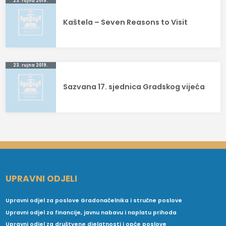
Navigacija
23. rujna 2019.
objava
Kaštela – Seven Reasons to Visit
23. rujna 2019.
Sazvana 17. sjednica Gradskog vijeća
UPRAVNI ODJELI
Upravni odjel za poslove Gradonačelnika i stručne poslove
Upravni odjel za financije, javnu nabavu i naplatu prihoda
Upravni odjel za društvene djelatnosti i opće poslove