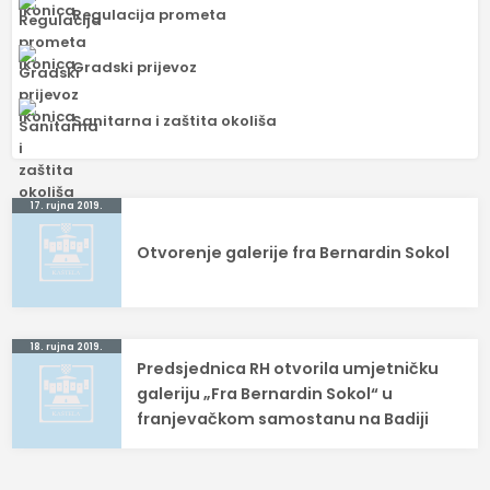
Regulacija prometa
Gradski prijevoz
Sanitarna i zaštita okoliša
Navigacija
17. rujna 2019.
objava
Otvorenje galerije fra Bernardin Sokol
18. rujna 2019.
Predsjednica RH otvorila umjetničku
galeriju „Fra Bernardin Sokol“ u
franjevačkom samostanu na Badiji