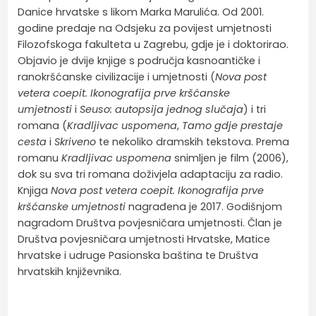
Danice hrvatske s likom Marka Marulića. Od 2001.
godine predaje na Odsjeku za povijest umjetnosti
Filozofskoga fakulteta u Zagrebu, gdje je i doktorirao.
Objavio je dvije knjige s područja kasnoantičke i
ranokršćanske civilizacije i umjetnosti (
Nova post
vetera coepit. Ikonografija prve kršćanske
umjetnosti
i
Seuso: autopsija jednog slučaja
) i tri
romana (
Kradljivac uspomena
,
Tamo gdje prestaje
cesta
i
Skriveno
te nekoliko dramskih tekstova. Prema
romanu
Kradljivac uspomena
snimljen je film (2006),
dok su sva tri romana doživjela adaptaciju za radio.
Knjiga
Nova post vetera coepit. Ikonografija prve
kršćanske umjetnosti
nagrađena je 2017. Godišnjom
nagradom Društva povjesničara umjetnosti. Član je
Društva povjesničara umjetnosti Hrvatske, Matice
hrvatske i udruge Pasionska baština te Društva
hrvatskih književnika.