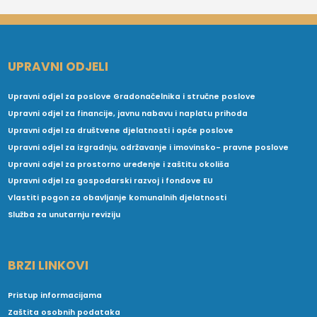
UPRAVNI ODJELI
Upravni odjel za poslove Gradonačelnika i stručne poslove
Upravni odjel za financije, javnu nabavu i naplatu prihoda
Upravni odjel za društvene djelatnosti i opće poslove
Upravni odjel za izgradnju, održavanje i imovinsko- pravne poslove
Upravni odjel za prostorno uređenje i zaštitu okoliša
Upravni odjel za gospodarski razvoj i fondove EU
Vlastiti pogon za obavljanje komunalnih djelatnosti
Služba za unutarnju reviziju
BRZI LINKOVI
Pristup informacijama
Zaštita osobnih podataka