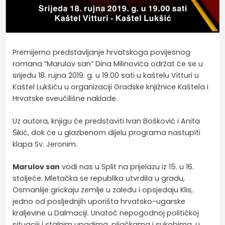
Premijerno predstavljanje hrvatskoga povijesnog
romana “Marulov san” Dina Milinovića održat će se u
srijedu 18. rujna 2019. g. u 19.00 sati u kaštelu Vitturi u
Kaštel Lukšiću u organizaciji Gradske knjižnice Kaštela i
Hrvatske sveučilišne naklade.
Uz autora, knjigu će predstaviti Ivan Bošković i Anita
Šikić, dok će u glazbenom dijelu programa nastupiti
klapa Sv. Jeronim.
Marulov san
vodi nas u Split na prijelazu iz 15. u 16.
stoljeće. Mletačka se republika utvrdila u gradu,
Osmanlije grickaju zemlje u zaleđu i opsjedaju Klis,
jedno od posljednjih uporišta hrvatsko-ugarske
kraljevine u Dalmaciji. Unatoč nepogodnoj političkoj
situaciji i stalnim upadima, pljačkama i sukobima, u