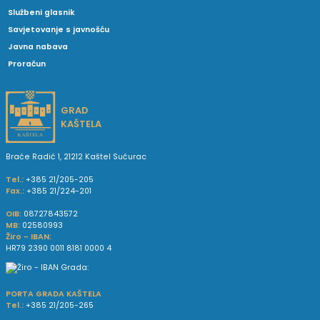
Službeni glasnik
Savjetovanje s javnošću
Javna nabava
Proračun
GRAD
KAŠTELA
Braće Radić 1, 21212 Kaštel Sućurac
Tel.:
+385 21/205-205
Fax.:
+385 21/224-201
OIB:
08727843572
MB:
02580993
Žiro - IBAN:
HR79 2390 0011 8181 0000 4
PORTA GRADA KAŠTELA
Tel.:
+385 21/205-265