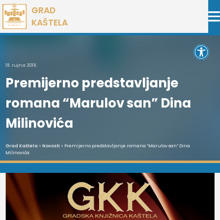
Preskoči
GRAD
na
KAŠTELA
sadržaj
Open 
18. rujna 2019.
Premijerno predstavljanje
romana “Marulov san” Dina
Milinovića
Grad Kaštela
>
Novosti
> Premijerno predstavljanje romana “Marulov san” Dina
Milinovića