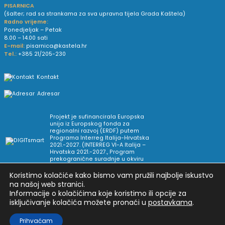
PISARNICA
(šalter; rad sa strankama za sva upravna tijela Grada Kaštela)
Radno vrijeme:
Ponedjeljak – Petak
8.00 – 14.00 sati
E-mail:
pisarnica@kastela.hr
Tel.:
+385 21/205-230
Kontakt
Adresar
Projekt je sufinancirala Europska
unija iz Europskog fonda za
regionalni razvoj (ERDF) putem
Programa Interreg Italija-Hrvatska
2021.-2027. (INTERREG VI-A Italija –
Hrvatska 2021.-2027., Program
prekogranične suradnje u okviru
Europske teritorijalne suradnje).
Koristimo kolačiće kako bismo vam pružili najbolje iskustvo
na našoj web stranici.
Informacije o kolačićima koje koristimo ili opcije za
Arhiva novosti
Uvjeti korištenja
Impressum
isključivanje kolačića možete pronaći u
postavkama
.
Pravne informacije i pravila privatnosti
Postavke privatnosti
Prihvaćam