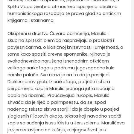
Splitu vlada živahna atmosfera ispunjena idealima
humanističkoga razdoblja te prava glad za antičkim
knjigama i starinama.
Okupljeni u društvu Čuvara pamćenja, Marulić i
skupina splitskih plemića raspravljaju o prošlosti i
povjesničarima, o klasičnoj književnosti i umjetnosti, o
tome kako spasiti drevne spomenike. Njihova je
svakodnevnica narušena iznenadnim otkrićem
velikoga sarkofaga u podrumu jugozapadne kule
carske palače. Sve ukazuje na to da je posrijedi
Dioklecijanov grob. Iz sarkofaga, potječe i stara
pergamena koju je Marulić jednoga jutra slučajno
dobio na ribarnici. Proučavajući rukopis, Marulić
shvaća da je riječ o palimpsestu, da se ispod
nađenog teksta skriva stariji i da je dospio u posjed
zloglasnih Pilatovih akata, teksta koji navodno sadrži
zapis sa suđenja Isusu Kristu u Jeruzalemu. Marulićeva
je vjera stavljena na kušnju, a njegov život je u