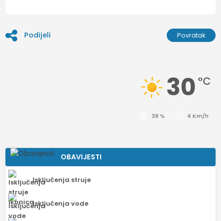
Podijeli
Povratak
30
°C
39 %
4 Km/h
OBAVIJESTI
Isključenja struje
Isključenja vode