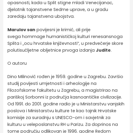
opasnosti, kada u Split stigne mladi Venecijanac,
djelatnik tajanstvene Sedme uprave, a u gradu
zaredaju tajanstvena ubojstva.
Marulov san
povijesni je krimić, ali prije
svega hommage humanističkoj kulturi renesansnoga
Splita i „ocu hrvatske književnosti“, u predvečerje skore
polutisućljetne obljetnice prvoga izdanja
Judite
.
O autoru
Dino Milinović rođen je 1959. godine u Zagrebu. Završio
studij povijesti umjetnosti i arheologije na
Filozofskome fakultetu u Zagrebu, a magistrirao na
pariškoj Sorbonni iz područja kasnoantičke civilizacije.
Od 1991. do 2001. godine radio je u Ministarstvu vanjskih
poslova i Ministarstvu kulture te kao tajnik Hrvatske
komisije za suradnju s UNESCO-om i savjetnik za
kulturu u veleposlanstvu RH u Parizu. Za doprinos na
tome području odlikovan je 1996. godine Redom