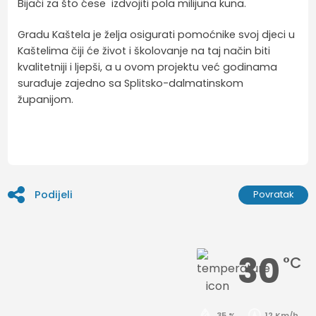
Bijaći za što ćese izdvojiti pola milijuna kuna.
Gradu Kaštela je želja osigurati pomoćnike svoj djeci u
Kaštelima čiji će život i školovanje na taj način biti
kvalitetniji i ljepši, a u ovom projektu već godinama
surađuje zajedno sa Splitsko-dalmatinskom
županijom.
Podijeli
Povratak
30
°C
35 %
12 Km/h