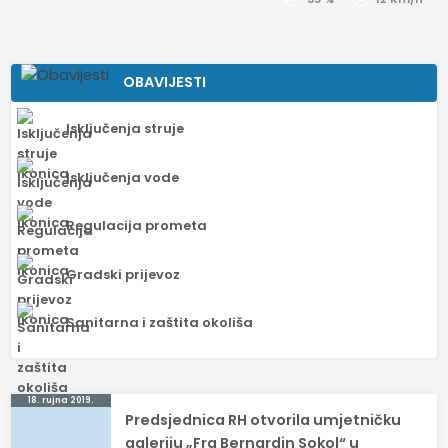
OBAVIJESTI
Isključenja struje
Isključenja vode
Regulacija prometa
Gradski prijevoz
Sanitarna i zaštita okoliša
Navigacija
18. rujna 2019.
Predsjednica RH otvorila umjetničku
objava
galeriju „Fra Bernardin Sokol“ u