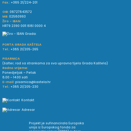
Fax.:
+385 21/224-201
OIB:
08727843572
MB:
02580993
Žiro - IBAN:
HR79 2390 0011 8181 0000 4
PORTA GRADA KAŠTELA
Tel.:
+385 21/205-265
PISARNICA
(šalter; rad sa strankama za sva upravna tijela Grada Kaštela)
Radno vrijeme:
Ponedjeljak – Petak
8.00 – 14.00 sati
E-mail:
pisarnica@kastela.hr
Tel.:
+385 21/205-230
Kontakt
Adresar
Projekt je sufinancirala Europska
unija iz Europskog fonda za