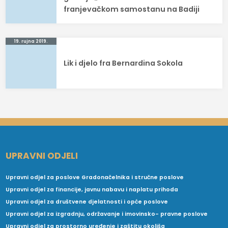
franjevačkom samostanu na Badiji
19. rujna 2019.
Lik i djelo fra Bernardina Sokola
UPRAVNI ODJELI
Upravni odjel za poslove Gradonačelnika i stručne poslove
Upravni odjel za financije, javnu nabavu i naplatu prihoda
Upravni odjel za društvene djelatnosti i opće poslove
Upravni odjel za izgradnju, održavanje i imovinsko- pravne poslove
Upravni odjel za prostorno uređenje i zaštitu okoliša