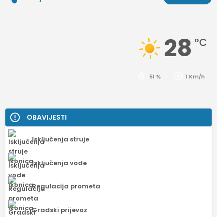
28
°C
51 %
1 Km/h
OBAVIJESTI
Isključenja struje
Isključenja vode
Regulacija prometa
Gradski prijevoz