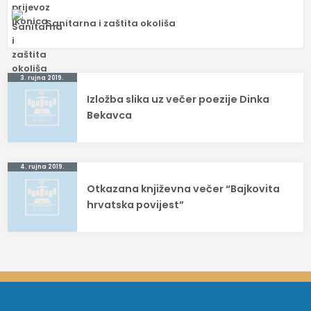
Sanitarna i zaštita okoliša
Navigacija
3. rujna 2019.
Izložba slika uz večer poezije Dinka
objava
Bekavca
4. rujna 2019.
Otkazana književna večer “Bajkovita
hrvatska povijest”