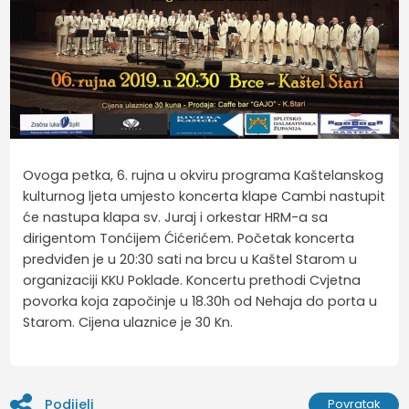
Ovoga petka, 6. rujna u okviru programa Kaštelanskog
kulturnog ljeta umjesto koncerta klape Cambi nastupit
će nastupa klapa sv. Juraj i orkestar HRM-a sa
dirigentom Tonćijem Ćićerićem. Početak koncerta
predviđen je u 20:30 sati na brcu u Kaštel Starom u
organizaciji KKU Poklade. Koncertu prethodi Cvjetna
povorka koja započinje u 18.30h od Nehaja do porta u
Starom. Cijena ulaznice je 30 Kn.
Podijeli
Povratak