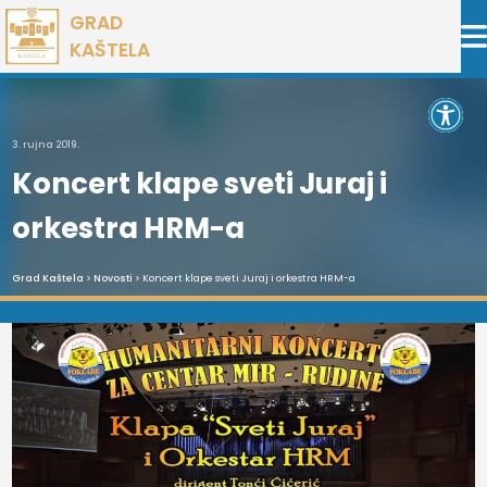
Preskoči
GRAD
na
KAŠTELA
sadržaj
Open 
3. rujna 2019.
Koncert klape sveti Juraj i
orkestra HRM-a
Grad Kaštela
>
Novosti
> Koncert klape sveti Juraj i orkestra HRM-a