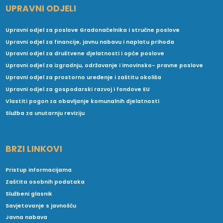
UPRAVNI ODJELI
Upravni odjel za poslove Gradonačelnika i stručne poslove
Upravni odjel za financije, javnu nabavu i naplatu prihoda
Upravni odjel za društvene djelatnosti i opće poslove
Upravni odjel za izgradnju, održavanje i imovinsko- pravne poslove
Upravni odjel za prostorno uređenje i zaštitu okoliša
Upravni odjel za gospodarski razvoj i fondove EU
Vlastiti pogon za obavljanje komunalnih djelatnosti
Služba za unutarnju reviziju
BRZI LINKOVI
Pristup informacijama
Zaštita osobnih podataka
Službeni glasnik
Savjetovanje s javnošću
Javna nabava