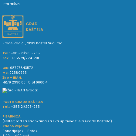
Proračun
GRAD
KAŠTELA
Braće Radić 1, 21212 Kaštel Sućurac
Tel.:
+385 21/205-205
Fax.:
+385 21/224-201
OIB:
08727843572
MB:
02580993
Žiro - IBAN:
HR79 2390 0011 8181 0000 4
PORTA GRADA KAŠTELA
Tel.:
+385 21/205-265
PISARNICA
(šalter; rad sa strankama za sva upravna tijela Grada Kaštela)
Radno vrijeme:
Ponedjeljak – Petak
8.00 – 14.00 sati