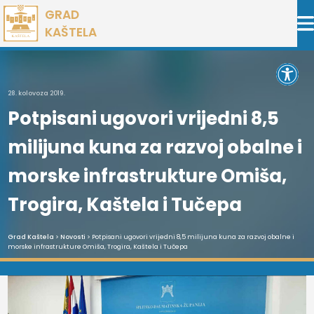
Preskoči
GRAD
na
KAŠTELA
sadržaj
Open 
28. kolovoza 2019.
Potpisani ugovori vrijedni 8,5
milijuna kuna za razvoj obalne i
morske infrastrukture Omiša,
Trogira, Kaštela i Tučepa
Grad Kaštela
>
Novosti
> Potpisani ugovori vrijedni 8,5 milijuna kuna za razvoj obalne i
morske infrastrukture Omiša, Trogira, Kaštela i Tučepa