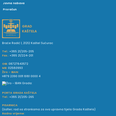
Javna nabava
Proračun
GRAD
KAŠTELA
Braće Radić 1, 21212 Kaštel Sućurac
Tel.:
+385 21/205-205
Fax.:
+385 21/224-201
OIB:
08727843572
MB:
02580993
Žiro - IBAN:
HR79 2390 0011 8181 0000 4
PORTA GRADA KAŠTELA
Tel.:
+385 21/205-265
PISARNICA
(šalter; rad sa strankama za sva upravna tijela Grada Kaštela)
Radno vrijeme: