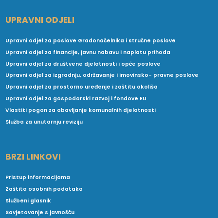
UPRAVNI ODJELI
Upravni odjel za poslove Gradonačelnika i stručne poslove
Upravni odjel za financije, javnu nabavu i naplatu prihoda
Upravni odjel za društvene djelatnosti i opće poslove
Upravni odjel za izgradnju, održavanje i imovinsko- pravne poslove
Upravni odjel za prostorno uređenje i zaštitu okoliša
Upravni odjel za gospodarski razvoj i fondove EU
Vlastiti pogon za obavljanje komunalnih djelatnosti
Služba za unutarnju reviziju
BRZI LINKOVI
Pristup informacijama
Zaštita osobnih podataka
Službeni glasnik
Savjetovanje s javnošću