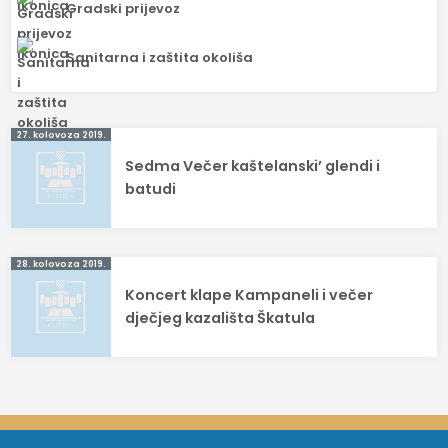
Gradski prijevoz
Sanitarna i zaštita okoliša
Navigacija
27. kolovoza 2019.
Sedma Večer kaštelanski’ glendi i
objava
batudi
28. kolovoza 2019.
Koncert klape Kampaneli i večer
dječjeg kazališta Škatula