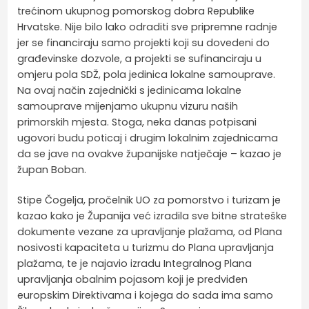
trećinom ukupnog pomorskog dobra Republike
Hrvatske. Nije bilo lako odraditi sve pripremne radnje
jer se financiraju samo projekti koji su dovedeni do
građevinske dozvole, a projekti se sufinanciraju u
omjeru pola SDŽ, pola jedinica lokalne samouprave.
Na ovaj način zajednički s jedinicama lokalne
samouprave mijenjamo ukupnu vizuru naših
primorskih mjesta. Stoga, neka danas potpisani
ugovori budu poticaj i drugim lokalnim zajednicama
da se jave na ovakve županijske natječaje – kazao je
župan Boban.
Stipe Čogelja, pročelnik UO za pomorstvo i turizam je
kazao kako je Županija već izradila sve bitne strateške
dokumente vezane za upravljanje plažama, od Plana
nosivosti kapaciteta u turizmu do Plana upravljanja
plažama, te je najavio izradu Integralnog Plana
upravljanja obalnim pojasom koji je predviđen
europskim Direktivama i kojega do sada ima samo