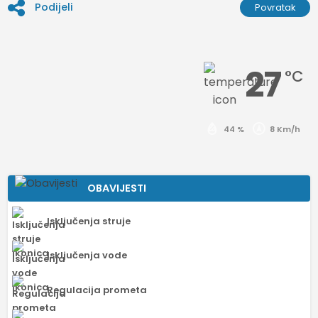
Podijeli
Povratak
27
°C
44 %
8 Km/h
OBAVIJESTI
Isključenja struje
Isključenja vode
Regulacija prometa