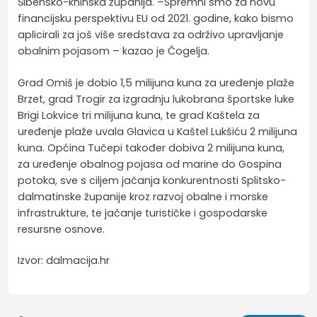
Šibensko-kninska županija. –Spremni smo za novu
financijsku perspektivu EU od 2021. godine, kako bismo
aplicirali za još više sredstava za održivo upravljanje
obalnim pojasom – kazao je Čogelja.
Grad Omiš je dobio 1,5 milijuna kuna za uređenje plaže
Brzet, grad Trogir za izgradnju lukobrana športske luke
Brigi Lokvice tri milijuna kuna, te grad Kaštela za
uređenje plaže uvala Glavica u Kaštel Lukšiću 2 milijuna
kuna. Općina Tučepi također dobiva 2 milijuna kuna,
za uređenje obalnog pojasa od marine do Gospina
potoka, sve s ciljem jačanja konkurentnosti Splitsko-
dalmatinske županije kroz razvoj obalne i morske
infrastrukture, te jačanje turističke i gospodarske
resursne osnove.
Izvor: dalmacija.hr