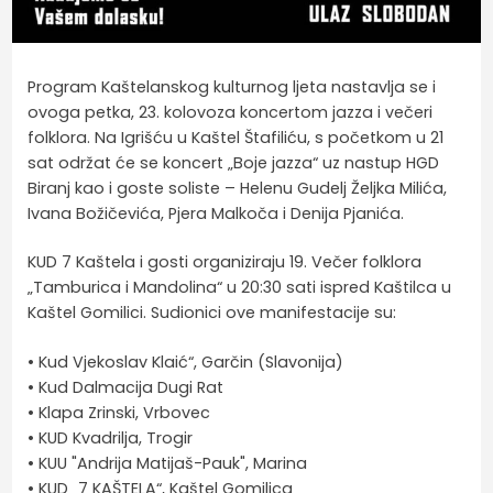
Program Kaštelanskog kulturnog ljeta nastavlja se i
ovoga petka, 23. kolovoza koncertom jazza i večeri
folklora. Na Igrišću u Kaštel Štafiliću, s početkom u 21
sat održat će se koncert „Boje jazza“ uz nastup HGD
Biranj kao i goste soliste – Helenu Gudelj Željka Milića,
Ivana Božičevića, Pjera Malkoča i Denija Pjanića.
KUD 7 Kaštela i gosti organiziraju 19. Večer folklora
„Tamburica i Mandolina“ u 20:30 sati ispred Kaštilca u
Kaštel Gomilici. Sudionici ove manifestacije su:
• Kud Vjekoslav Klaić“, Garčin (Slavonija)
• Kud Dalmacija Dugi Rat
• Klapa Zrinski, Vrbovec
• KUD Kvadrilja, Trogir
• KUU "Andrija Matijaš-Pauk", Marina
• KUD „7 KAŠTELA“, Kaštel Gomilica