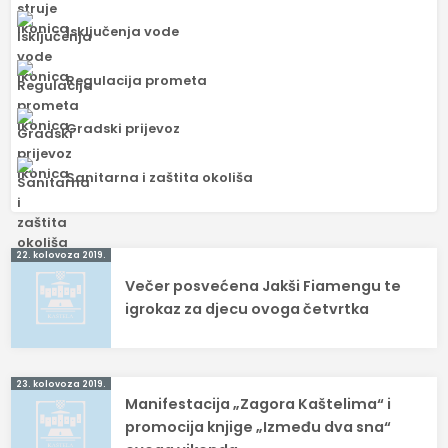
Isključenja vode
Regulacija prometa
Gradski prijevoz
Sanitarna i zaštita okoliša
Navigacija
22. kolovoza 2019.
Večer posvećena Jakši Fiamengu te
objava
igrokaz za djecu ovoga četvrtka
23. kolovoza 2019.
Manifestacija „Zagora Kaštelima“ i
promocija knjige „Između dva sna“