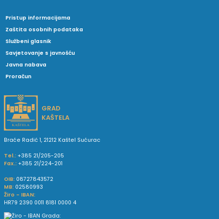
Pristup informacijama
Zaštita osobnih podataka
Službeni glasnik
Savjetovanje s javnošću
Javna nabava
Proračun
GRAD
KAŠTELA
Braće Radić 1, 21212 Kaštel Sućurac
Tel.:
+385 21/205-205
Fax.:
+385 21/224-201
OIB:
08727843572
MB:
02580993
Žiro - IBAN:
HR79 2390 0011 8181 0000 4