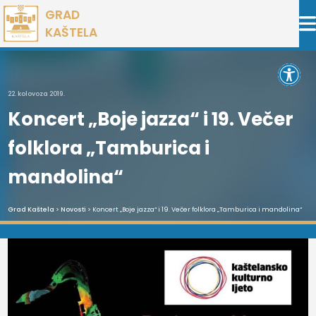
Preskoči
GRAD
na
KAŠTELA
sadržaj
Open 
22. kolovoza 2019.
Koncert „Boje jazza“ i 19. Večer
folklora „Tamburica i
mandolina“
Grad Kaštela
>
Novosti
> Koncert „Boje jazza“ i 19. Večer folklora „Tamburica i mandolina“