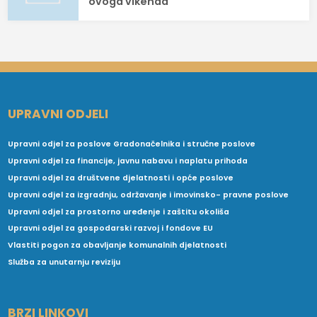
ovoga vikenda
UPRAVNI ODJELI
Upravni odjel za poslove Gradonačelnika i stručne poslove
Upravni odjel za financije, javnu nabavu i naplatu prihoda
Upravni odjel za društvene djelatnosti i opće poslove
Upravni odjel za izgradnju, održavanje i imovinsko- pravne poslove
Upravni odjel za prostorno uređenje i zaštitu okoliša
Upravni odjel za gospodarski razvoj i fondove EU
Vlastiti pogon za obavljanje komunalnih djelatnosti
Služba za unutarnju reviziju
BRZI LINKOVI