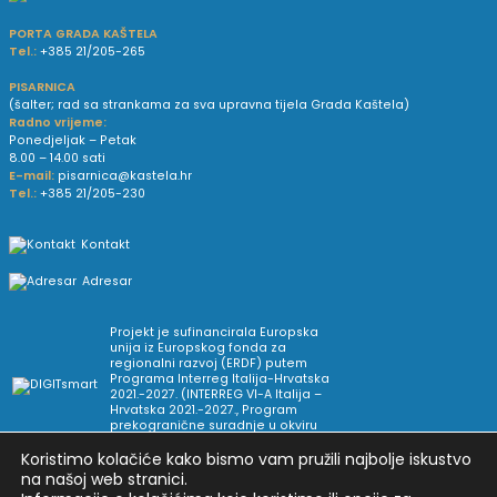
PORTA GRADA KAŠTELA
Tel.:
+385 21/205-265
PISARNICA
(šalter; rad sa strankama za sva upravna tijela Grada Kaštela)
Radno vrijeme:
Ponedjeljak – Petak
8.00 – 14.00 sati
E-mail:
pisarnica@kastela.hr
Tel.:
+385 21/205-230
Kontakt
Adresar
Projekt je sufinancirala Europska
unija iz Europskog fonda za
regionalni razvoj (ERDF) putem
Programa Interreg Italija-Hrvatska
2021.-2027. (INTERREG VI-A Italija –
Hrvatska 2021.-2027., Program
prekogranične suradnje u okviru
Europske teritorijalne suradnje).
Koristimo kolačiće kako bismo vam pružili najbolje iskustvo
na našoj web stranici.