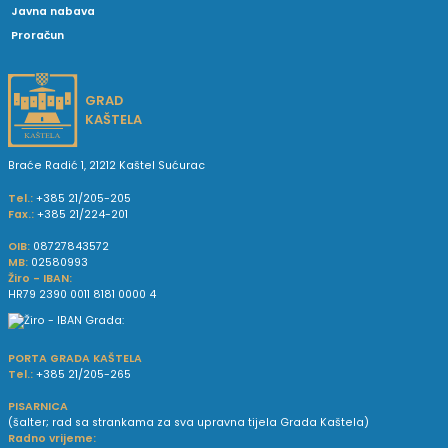
Javna nabava
Proračun
GRAD
KAŠTELA
Braće Radić 1, 21212 Kaštel Sućurac
Tel.:
+385 21/205-205
Fax.:
+385 21/224-201
OIB:
08727843572
MB:
02580993
Žiro - IBAN:
HR79 2390 0011 8181 0000 4
PORTA GRADA KAŠTELA
Tel.:
+385 21/205-265
PISARNICA
(šalter; rad sa strankama za sva upravna tijela Grada Kaštela)
Radno vrijeme: