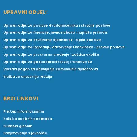
UPRAVNI ODJELI
Upravni odjel za poslove Gradonačelnika i stručne poslove
Upravni odjel za financije, javnu nabavu i naplatu prihoda
Upravni odjel za društvene djelatnosti i opće poslove
Upravni odjel za izgradnju, održavanje i imovinsko- pravne poslove
Upravni odjel za prostorno uređenje i zaštitu okoliša
Upravni odjel za gospodarski razvoj i fondove EU
Vlastiti pogon za obavljanje komunalnih djelatnosti
Služba za unutarnju reviziju
BRZI LINKOVI
Pristup informacijama
Zaštita osobnih podataka
Službeni glasnik
Savjetovanje s javnošću