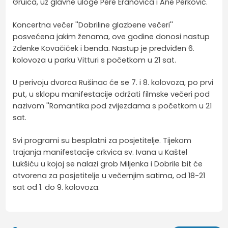
Gruica, uz glavne uloge Pere Eranovića i Ane Perković.
Koncertna večer ''Dobriline glazbene večeri''
posvećena jakim ženama, ove godine donosi nastup
Zdenke Kovačiček i benda. Nastup je predviđen 6.
kolovoza u parku Vitturi s početkom u 21 sat.
U perivoju dvorca Rušinac će se 7. i 8. kolovoza, po prvi
put, u sklopu manifestacije održati filmske večeri pod
nazivom ''Romantika pod zvijezdama s početkom u 21
sat.
Svi programi su besplatni za posjetitelje. Tijekom
trajanja manifestacije crkvica sv. Ivana u Kaštel
Lukšiću u kojoj se nalazi grob Miljenka i Dobrile bit će
otvorena za posjetitelje u večernjim satima, od 18-21
sat od 1. do 9. kolovoza.