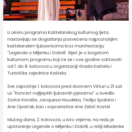
U okviru programa Kaštelanskog kulturnog ljeta,
nastavljaju se događanja posvećena najpoznatijim
kaštelanskim ljubavnicima kroz manifestaciju
''Legenda o Miljenku i Dobrili'. Riječ je o bogatom
kulturnom programu koji će se i ove godine održavati
od 1. do 8. kolovoza u organizaciji Grada Kaštela i
Turističke zajednice Kaštela.
Sve započinje 1. kolovoza pred dvorcem Vitturi u 21 sat
uz ''Koncert najljepših ljubavnih pjesama'' u izvedbi
Zorice Kondže, Jacquesa Houdeka, Tedija Spalata i
Ane Opačak, kao i sopranistice Ane Zebić Kostel.
Idućeg dana, 2. kolovoza, u isto vrijeme, na redu je
uprizorenje Legende o Miljenku i Dobrili, u režiji Mladenke