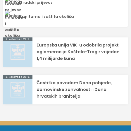
Gradski prijevoz
Sanitarna i zaštita okoliša
Navigacija
2. kolovoza 2019.
Europska unija VIK-u odobrila projekt
objava
aglomeracije Kaštela-Trogir vrijedan
1,4 milijarde kuna
3. kolovoza 2019.
Čestitka povodom Dana pobjede,
domovinske zahvalnosti i Dana
hrvatskih branitelja