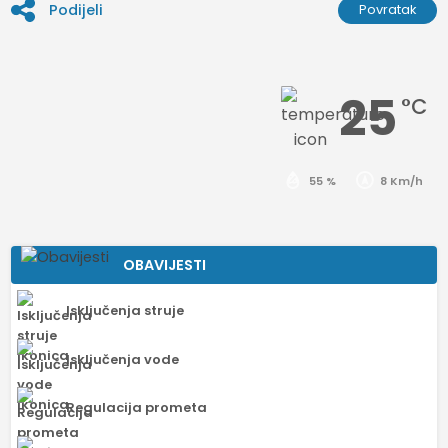
Podijeli
Povratak
25
°C
55 %
8 Km/h
OBAVIJESTI
Isključenja struje
Isključenja vode
Regulacija prometa