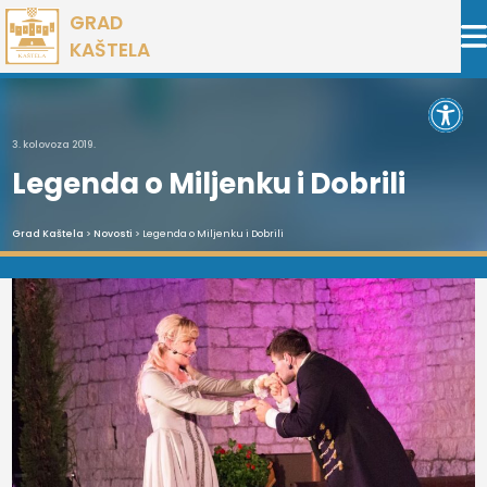
Preskoči
GRAD
na
KAŠTELA
sadržaj
Open 
3. kolovoza 2019.
Legenda o Miljenku i Dobrili
Grad Kaštela
>
Novosti
> Legenda o Miljenku i Dobrili