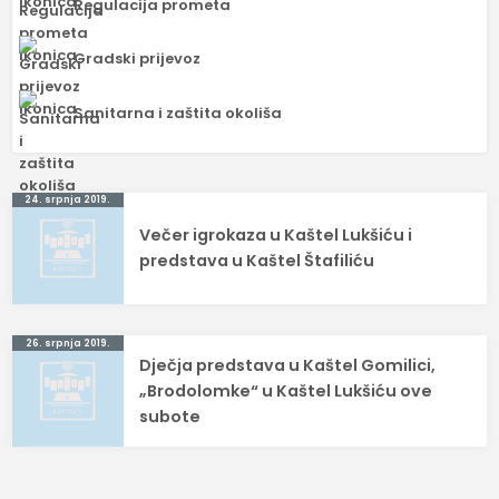
Regulacija prometa
Gradski prijevoz
Sanitarna i zaštita okoliša
Navigacija
24. srpnja 2019.
Večer igrokaza u Kaštel Lukšiću i
objava
predstava u Kaštel Štafiliću
26. srpnja 2019.
Dječja predstava u Kaštel Gomilici,
„Brodolomke“ u Kaštel Lukšiću ove
subote