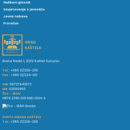
Službeni glasnik
Savjetovanje s javnošću
Javna nabava
Proračun
GRAD
KAŠTELA
Braće Radić 1, 21212 Kaštel Sućurac
Tel.:
+385 21/205-205
Fax.:
+385 21/224-201
OIB:
08727843572
MB:
02580993
Žiro - IBAN:
HR79 2390 0011 8181 0000 4
PORTA GRADA KAŠTELA
Tel.:
+385 21/205-265