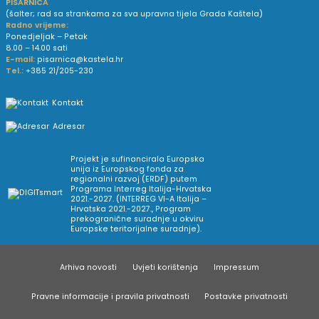
PISARNICA
(šalter; rad sa strankama za sva upravna tijela Grada Kaštela)
Radno vrijeme:
Ponedjeljak – Petak
8.00 – 14.00 sati
E-mail:
pisarnica@kastela.hr
Tel.:
+385 21/205-230
Kontakt
Adresar
Projekt je sufinancirala Europska
unija iz Europskog fonda za
regionalni razvoj (ERDF) putem
Programa Interreg Italija-Hrvatska
2021.-2027. (INTERREG VI-A Italija –
Hrvatska 2021.-2027., Program
prekogranične suradnje u okviru
Europske teritorijalne suradnje).
Arhiva novosti
Uvjeti korištenja
Impressum
Pravne informacije i pravila privatnosti
Postavke privatnosti