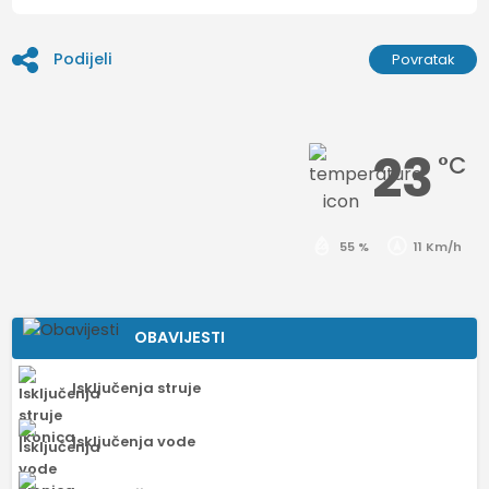
Podijeli
Povratak
23
°C
55 %
11 Km/h
OBAVIJESTI
Isključenja struje
Isključenja vode