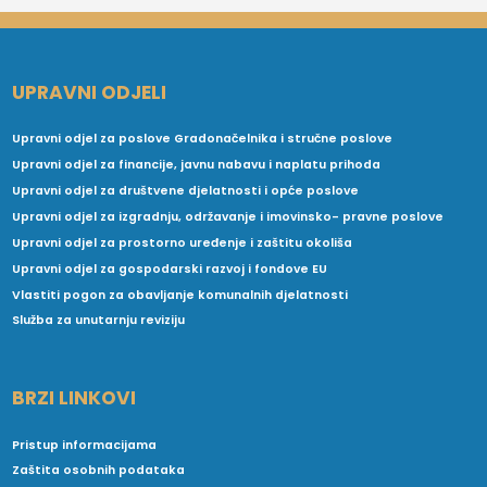
UPRAVNI ODJELI
Upravni odjel za poslove Gradonačelnika i stručne poslove
Upravni odjel za financije, javnu nabavu i naplatu prihoda
Upravni odjel za društvene djelatnosti i opće poslove
Upravni odjel za izgradnju, održavanje i imovinsko- pravne poslove
Upravni odjel za prostorno uređenje i zaštitu okoliša
Upravni odjel za gospodarski razvoj i fondove EU
Vlastiti pogon za obavljanje komunalnih djelatnosti
Služba za unutarnju reviziju
BRZI LINKOVI
Pristup informacijama
Zaštita osobnih podataka