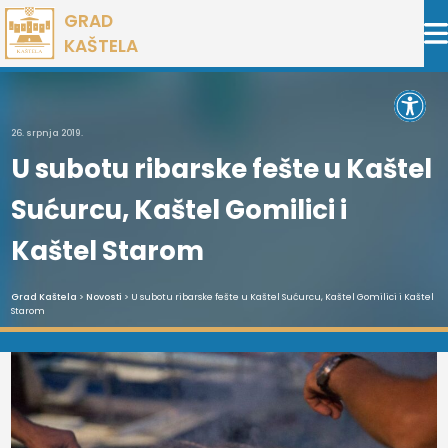
Preskoči
GRAD
na
KAŠTELA
sadržaj
Open 
26. srpnja 2019.
U subotu ribarske fešte u Kaštel
Sućurcu, Kaštel Gomilici i
Kaštel Starom
Grad Kaštela
>
Novosti
> U subotu ribarske fešte u Kaštel Sućurcu, Kaštel Gomilici i Kaštel
Starom