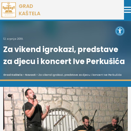
Preskoči
GRAD
na
KAŠTELA
sadržaj
Open 
12. srpnja 2019.
Za vikend igrokazi, predstave
za djecu i koncert Ive Perkušića
Grad Kaštela
>
Novosti
> Za vikend igrokazi, predstave za djecu i koncert Ive Perkušića