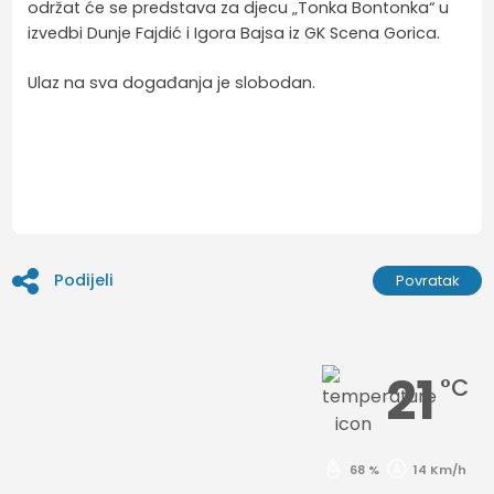
održat će se predstava za djecu „Tonka Bontonka“ u
izvedbi Dunje Fajdić i Igora Bajsa iz GK Scena Gorica.
Ulaz na sva događanja je slobodan.
Podijeli
Povratak
21
°C
68 %
14 Km/h