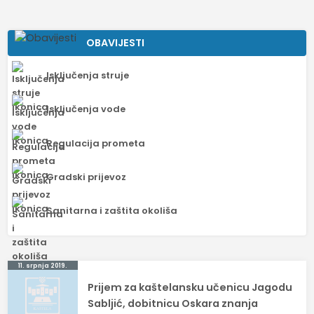
OBAVIJESTI
Isključenja struje
Isključenja vode
Regulacija prometa
Gradski prijevoz
Sanitarna i zaštita okoliša
Navigacija
11. srpnja 2019.
Prijem za kaštelansku učenicu Jagodu
objava
Sabljić, dobitnicu Oskara znanja