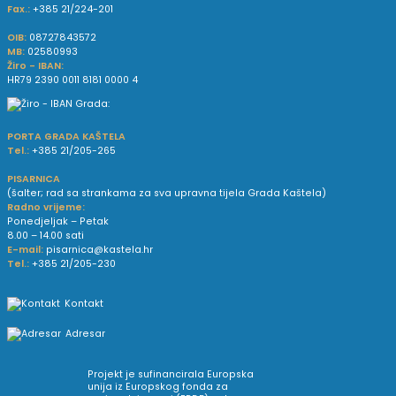
Fax.:
+385 21/224-201
OIB:
08727843572
MB:
02580993
Žiro - IBAN:
HR79 2390 0011 8181 0000 4
PORTA GRADA KAŠTELA
Tel.:
+385 21/205-265
PISARNICA
(šalter; rad sa strankama za sva upravna tijela Grada Kaštela)
Radno vrijeme:
Ponedjeljak – Petak
8.00 – 14.00 sati
E-mail:
pisarnica@kastela.hr
Tel.:
+385 21/205-230
Kontakt
Adresar
Projekt je sufinancirala Europska
unija iz Europskog fonda za