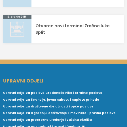
15. srpnja 2019.
Otvoren novi terminal Zračne luke
Split
UPRAVNI ODJELI
Upravni odjel za poslove Gradonačelnika i stručne poslove
Upravni odjel za financije, javnu nabavu i naplatu prihoda
Upravni odjel za društvene djelatnosti i opće poslove
Upravni odjel za izgradnju, održavanje i imovinsko- pravne poslove
Upravni odjel za prostorno uređenje i zaštitu okoliša
Upravni odjel za gospodarski razvoj i fondove EU