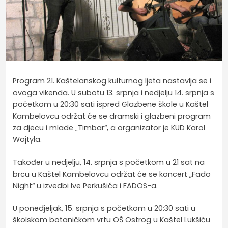
Program 21. Kaštelanskog kulturnog ljeta nastavlja se i
ovoga vikenda. U subotu 13. srpnja i nedjelju 14. srpnja s
početkom u 20:30 sati ispred Glazbene škole u Kaštel
Kambelovcu održat će se dramski i glazbeni program
za djecu i mlade „Timbar“, a organizator je KUD Karol
Wojtyla.
Također u nedjelju, 14. srpnja s početkom u 21 sat na
brcu u Kaštel Kambelovcu održat će se koncert „Fado
Night“ u izvedbi Ive Perkušića i FADOS-a.
U ponedjeljak, 15. srpnja s početkom u 20:30 sati u
školskom botaničkom vrtu OŠ Ostrog u Kaštel Lukšiću