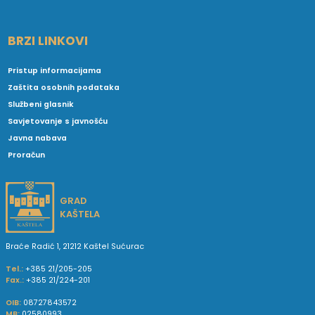
BRZI LINKOVI
Pristup informacijama
Zaštita osobnih podataka
Službeni glasnik
Savjetovanje s javnošću
Javna nabava
Proračun
GRAD
KAŠTELA
Braće Radić 1, 21212 Kaštel Sućurac
Tel.:
+385 21/205-205
Fax.:
+385 21/224-201
OIB:
08727843572
MB:
02580993