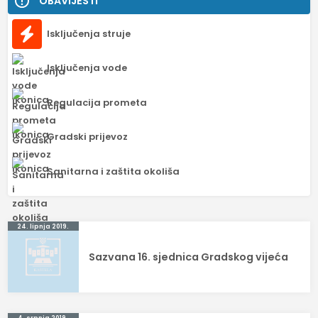
OBAVIJESTI
Isključenja struje
Isključenja vode
Regulacija prometa
Gradski prijevoz
Sanitarna i zaštita okoliša
Navigacija
24. lipnja 2019.
objava
Sazvana 16. sjednica Gradskog vijeća
4. srpnja 2019.