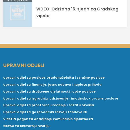
VIDEO: Održana 16. sjednica Gradskog
vijeća
UPRAVNI ODJELI
Upravni odjel za poslove Gradonačelnika i stručne poslove
Upravni odjel za financije, javnu nabavu i naplatu prihoda
Upravni odjel za društvene djelatnosti i opće poslove
Upravni odjel za izgradnju, održavanje i imovinsko- pravne poslove
Upravni odjel za prostorno uređenje i zaštitu okoliša
Upravni odjel za gospodarski razvoj i fondove EU
Vlastiti pogon za obavljanje komunalnih djelatnosti
Služba za unutarnju reviziju