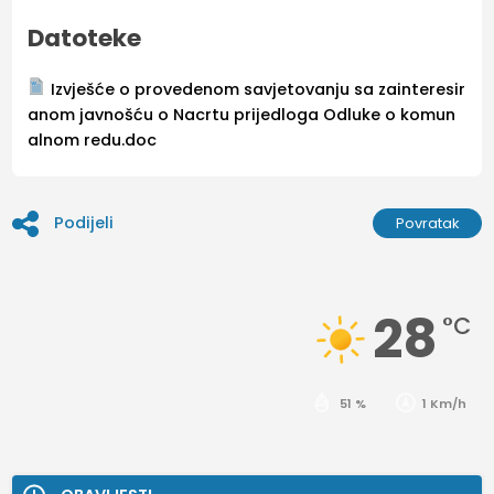
Datoteke
Izvješće o provedenom savjetovanju sa zainteresir
anom javnošću o Nacrtu prijedloga Odluke o komun
alnom redu.doc
Podijeli
Povratak
28
°C
51 %
1 Km/h