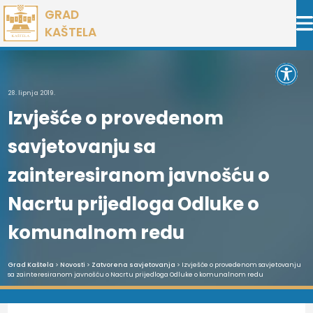
Preskoči
GRAD
na
KAŠTELA
sadržaj
Open 
28. lipnja 2019.
Izvješće o provedenom
savjetovanju sa
zainteresiranom javnošću o
Nacrtu prijedloga Odluke o
komunalnom redu
Grad Kaštela
>
Novosti
>
Zatvorena savjetovanja
> Izvješće o provedenom savjetovanju
sa zainteresiranom javnošću o Nacrtu prijedloga Odluke o komunalnom redu