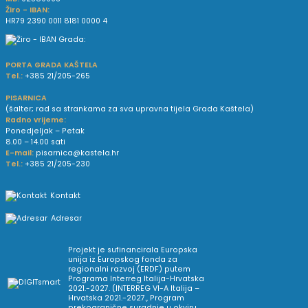
Žiro - IBAN:
HR79 2390 0011 8181 0000 4
PORTA GRADA KAŠTELA
Tel.:
+385 21/205-265
PISARNICA
(šalter; rad sa strankama za sva upravna tijela Grada Kaštela)
Radno vrijeme:
Ponedjeljak – Petak
8.00 – 14.00 sati
E-mail:
pisarnica@kastela.hr
Tel.:
+385 21/205-230
Kontakt
Adresar
Projekt je sufinancirala Europska
unija iz Europskog fonda za
regionalni razvoj (ERDF) putem
Programa Interreg Italija-Hrvatska
2021.-2027. (INTERREG VI-A Italija –
Hrvatska 2021.-2027., Program
prekogranične suradnje u okviru