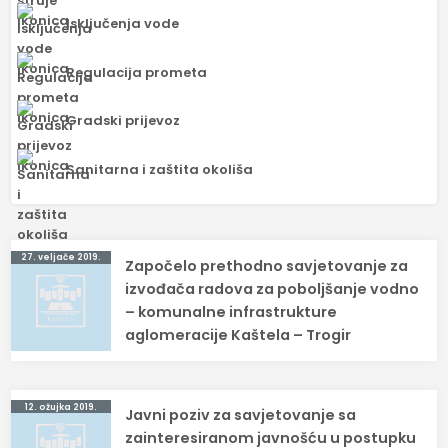
Isključenja vode
Regulacija prometa
Gradski prijevoz
Sanitarna i zaštita okoliša
Navigacija
27. veljače 2019.
Započelo prethodno savjetovanje za
objava
izvođača radova za poboljšanje vodno
– komunalne infrastrukture
aglomeracije Kaštela – Trogir
12. ožujka 2019.
Javni poziv za savjetovanje sa
zainteresiranom javnošću u postupku