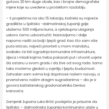
gotovo 20 km duge obale, kao i brojne demografske
mjere koje su uvedene u proteklom razdoblju.
– S projektima na oko 15 lokacija, Kaštela su najveće
gradilište u Splitsko -dalmatinskoj županiji gdje
ulažemo 500 milijuna kuna, a cjelokupna ulaganja
uskoro ćemo udvostručiti. Nastavljamo i dalje
naporno raditi za bolji i ljepši grad. Kao što sam više
puta isticao, najveći prioriteti u mom mandatu,
svakako će biti izgradnja komunalne infrastrukture,
djeca i mladi kojima treba pokazati put i stvoriti uvjete
da ostanu u svom gradu i da žive od svog rada. Samo
tako možemo gledati u svjetliju i ljepšu budućnost.
Zahvalan sam svima koji doprinose našem razvoju, a
prvenstveno našim dragim sugrađanima – dio je iz
govora kaštelanskog gradonačelnika Denisa
Ivanovića.
Zamjenik župana Luka Brčić podsjetio je prisutne da
Splitsko – dalmatinska županija kontinuirano ulaže u