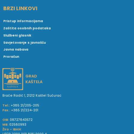
BRZI LINKOVI
Pristup informacijama
Zaštita osobnih podataka
Službeni glasnik
Savjetovanje s javnošću
Javna nabava
Proračun
GRAD
KAŠTELA
Braće Radić 1, 21212 Kaštel Sućurac
Tel.:
+385 21/205-205
Fax.:
+385 21/224-201
OIB:
08727843572
MB:
02580993
Žiro - IBAN: