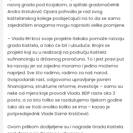
razvoj grada pod Kozjakom, a splitski gradonačelnik
Andro Krstulović Opara pohvalio je rad svog
kaštelanskog kolege podsjećajući na to da se samo
zajedničkim snagama mogu napraviti velike promjene.
– Vlada RH kroz svoje projekte itekako pomaže razvoju
grada Kaštela, a tako će bit i ubuduće. Brojni se
projekti koji su u realizaciji na području Kaštela
sufinanciraju iz državnog proračuna. To i jest pravi put
ka razvoju jer svi zajedno moramo i jedino možemo
naprijed. Sve što radimo, radimo za naš narod.
Gospodarski rast, odgovorno upravljanje javnim
financijama, strukturne reforme, investicije – samo su
neke od mjera koje provodi Vlada. BDP raste oko 3
posto, a za isto toliko se razdužujemo tijekom godine
tako da se troši onoliko koliko se ima – kazao je
potpredsjednik Vlade Damir Krstičević.
Ovom prilikom dodijeljene su i nagrade Grada Kaštela