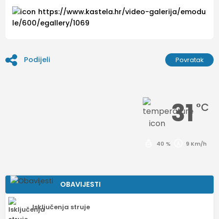
https://www.kastela.hr/video-galerija/emodu
le/600/egallery/1069
Podijeli
Povratak
31
°C
40 %
9 Km/h
OBAVIJESTI
Isključenja struje