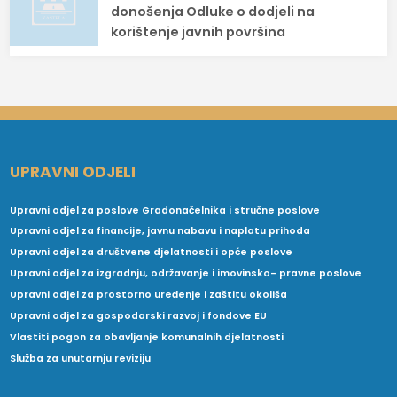
donošenja Odluke o dodjeli na
korištenje javnih površina
UPRAVNI ODJELI
Upravni odjel za poslove Gradonačelnika i stručne poslove
Upravni odjel za financije, javnu nabavu i naplatu prihoda
Upravni odjel za društvene djelatnosti i opće poslove
Upravni odjel za izgradnju, održavanje i imovinsko- pravne poslove
Upravni odjel za prostorno uređenje i zaštitu okoliša
Upravni odjel za gospodarski razvoj i fondove EU
Vlastiti pogon za obavljanje komunalnih djelatnosti
Služba za unutarnju reviziju