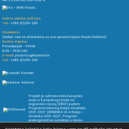
HR79 2390 0011 8181 0000 4
PORTA GRADA KAŠTELA
Tel.:
+385 21/205-265
PISARNICA
(šalter; rad sa strankama za sva upravna tijela Grada Kaštela)
Radno vrijeme:
Ponedjeljak – Petak
8.00 – 14.00 sati
E-mail:
pisarnica@kastela.hr
Tel.:
+385 21/205-230
Kontakt
Adresar
Projekt je sufinancirala Europska
unija iz Europskog fonda za
regionalni razvoj (ERDF) putem
Programa Interreg Italija-Hrvatska
2021.-2027. (INTERREG VI-A Italija –
Hrvatska 2021.-2027., Program
prekogranične suradnje u okviru
Europske teritorijalne suradnje).