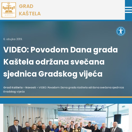
Preskoči
GRAD
na
KAŠTELA
sadržaj
Open 
6. ožujka 2019.
VIDEO: Povodom Dana grada
Kaštela održana svečana
sjednica Gradskog vijeća
Grad Kaštela
>
Novosti
> VIDEO: Povodom Dana grada Kaštela održana svečana sjednica
Gradskog vijeća