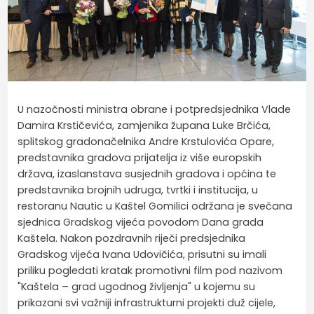
U nazočnosti ministra obrane i potpredsjednika Vlade
Damira Krstičevića, zamjenika župana Luke Brčića,
splitskog gradonačelnika Andre Krstulovića Opare,
predstavnika gradova prijatelja iz više europskih
država, izaslanstava susjednih gradova i općina te
predstavnika brojnih udruga, tvrtki i institucija, u
restoranu Nautic u Kaštel Gomilici održana je svečana
sjednica Gradskog vijeća povodom Dana grada
Kaštela. Nakon pozdravnih riječi predsjednika
Gradskog vijeća Ivana Udovičića, prisutni su imali
priliku pogledati kratak promotivni film pod nazivom
"Kaštela – grad ugodnog življenja" u kojemu su
prikazani svi važniji infrastrukturni projekti duž cijele,