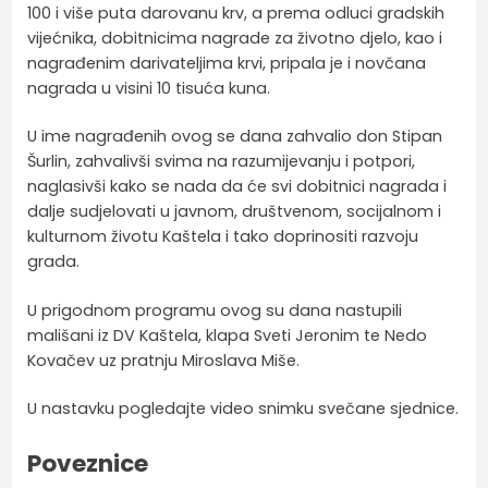
100 i više puta darovanu krv, a prema odluci gradskih
vijećnika, dobitnicima nagrade za životno djelo, kao i
nagrađenim darivateljima krvi, pripala je i novčana
nagrada u visini 10 tisuća kuna.
U ime nagrađenih ovog se dana zahvalio don Stipan
Šurlin, zahvalivši svima na razumijevanju i potpori,
naglasivši kako se nada da će svi dobitnici nagrada i
dalje sudjelovati u javnom, društvenom, socijalnom i
kulturnom životu Kaštela i tako doprinositi razvoju
grada.
U prigodnom programu ovog su dana nastupili
mališani iz DV Kaštela, klapa Sveti Jeronim te Nedo
Kovačev uz pratnju Miroslava Miše.
U nastavku pogledajte video snimku svečane sjednice.
Poveznice