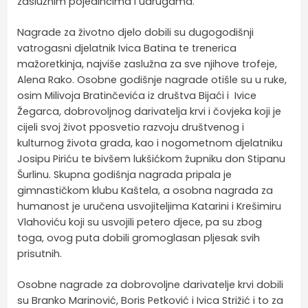
zaslužnim pojedincima i udrugama.
Nagrade za životno djelo dobili su dugogodišnji
vatrogasni djelatnik Ivica Batina te trenerica
mažoretkinja, najviše zaslužna za sve njihove trofeje,
Alena Rako. Osobne godišnje nagrade otišle su u ruke,
osim Milivoja Bratinčevića iz društva Bijaći i Ivice
Žegarca, dobrovoljnog darivatelja krvi i čovjeka koji je
cijeli svoj život pposvetio razvoju društvenog i
kulturnog života grada, kao i nogometnom djelatniku
Josipu Piriću te bivšem lukšićkom župniku don Stipanu
Šurlinu. Skupna godišnja nagrada pripala je
gimnastičkom klubu Kaštela, a osobna nagrada za
humanost je uručena usvojiteljima Katarini i Krešimiru
Vlahoviću koji su usvojili petero djece, pa su zbog
toga, ovog puta dobili gromoglasan pljesak svih
prisutnih.
Osobne nagrade za dobrovoljne darivatelje krvi dobili
su Branko Marinović, Boris Petković i Ivica Strižić i to za