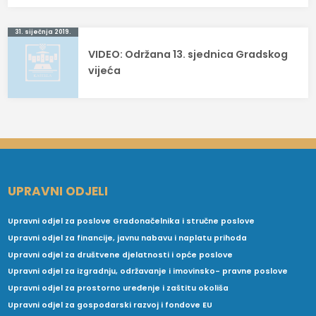
31. siječnja 2019.
VIDEO: Održana 13. sjednica Gradskog
vijeća
UPRAVNI ODJELI
Upravni odjel za poslove Gradonačelnika i stručne poslove
Upravni odjel za financije, javnu nabavu i naplatu prihoda
Upravni odjel za društvene djelatnosti i opće poslove
Upravni odjel za izgradnju, održavanje i imovinsko- pravne poslove
Upravni odjel za prostorno uređenje i zaštitu okoliša
Upravni odjel za gospodarski razvoj i fondove EU