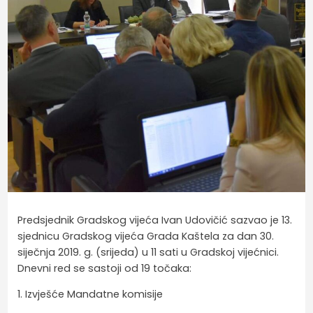
Predsjednik Gradskog vijeća Ivan Udovičić sazvao je 13.
sjednicu Gradskog vijeća Grada Kaštela za dan 30.
siječnja 2019. g. (srijeda) u 11 sati u Gradskoj vijećnici.
Dnevni red se sastoji od 19 točaka:
1. Izvješće Mandatne komisije