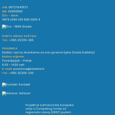
OIB:
08727843572
MB:
02580993
Žiro - IBAN:
HR79 2390 0011 8181 0000 4
PORTA GRADA KAŠTELA
Tel.:
+385 21/205-265
PISARNICA
(šalter; rad sa strankama za sva upravna tijela Grada Kaštela)
Radno vrijeme:
Ponedjeljak – Petak
8.00 – 14.00 sati
E-mail:
pisarnica@kastela.hr
Tel.:
+385 21/205-230
Kontakt
Adresar
Projekt je sufinancirala Europska
unija iz Europskog fonda za
regionalni razvoj (ERDF) putem