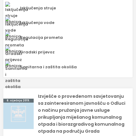
Isključenja struje
Isključenja vode
Regulacija prometa
Gradski prijevoz
Sanitarna i zaštita okoliša
Navigacija
Izvješće o provedenom savjetovanju
8. siječnja 2019.
objava
sa zainteresiranom javnošću o Odluci
o načinu pružanja javne usluge
prikupljanja miješanog komunalnog
otpada i biorazgradivog komunalnog
otpada na području Grada