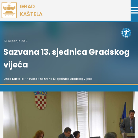
Preskoči
GRAD
na
KAŠTELA
sadržaj
Open 
23. siječnja 2019.
Sazvana 13. sjednica Gradskog
vijeća
Grad Kaštela
>
Novosti
> Sazvana 13. sjednica Gradskog vijeća