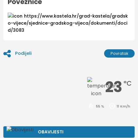
Poveznice
https://www.kastela.hr/grad-kastela/gradsk
o-vijece/sjednice-gradskog-vijeca/dokumenti/doci
d/3083
Podijeli
Povratak
23
°C
55 %
11 Km/h
OBAVIJESTI