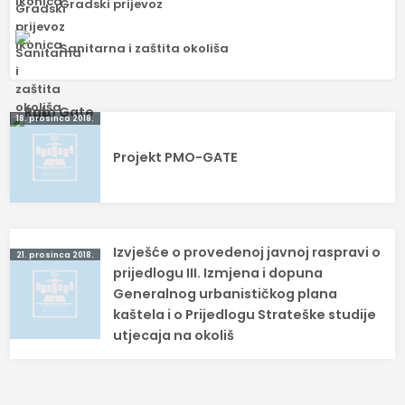
Gradski prijevoz
Sanitarna i zaštita okoliša
Navigacija
18. prosinca 2018.
objava
Projekt PMO-GATE
Izvješće o provedenoj javnoj raspravi o
21. prosinca 2018.
prijedlogu III. Izmjena i dopuna
Generalnog urbanističkog plana
kaštela i o Prijedlogu Strateške studije
utjecaja na okoliš