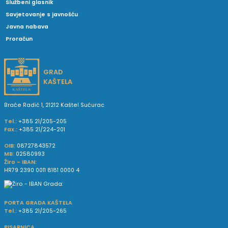
Službeni glasnik
Savjetovanje s javnošću
Javna nabava
Proračun
GRAD
KAŠTELA
Braće Radić 1, 21212 Kaštel Sućurac
Tel.:
+385 21/205-205
Fax.:
+385 21/224-201
OIB:
08727843572
MB:
02580993
Žiro - IBAN:
HR79 2390 0011 8181 0000 4
PORTA GRADA KAŠTELA
Tel.:
+385 21/205-265
PISARNICA