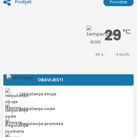
Podijeli
Povratak
29
°C
43 %
4 Km/h
OBAVIJESTI
Isključenja struje
Isključenja vode
Regulacija prometa