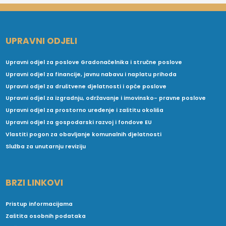
UPRAVNI ODJELI
Upravni odjel za poslove Gradonačelnika i stručne poslove
Upravni odjel za financije, javnu nabavu i naplatu prihoda
Upravni odjel za društvene djelatnosti i opće poslove
Upravni odjel za izgradnju, održavanje i imovinsko- pravne poslove
Upravni odjel za prostorno uređenje i zaštitu okoliša
Upravni odjel za gospodarski razvoj i fondove EU
Vlastiti pogon za obavljanje komunalnih djelatnosti
Služba za unutarnju reviziju
BRZI LINKOVI
Pristup informacijama
Zaštita osobnih podataka