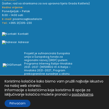
(šalter; rad sa strankama za sva upravna tijela Grada Kaštela)
Radno vrijeme:
Ponedjeljak – Petak
8.00 – 14.00 sati
E-mail:
pisarnica@kastela.hr
Tel.:
+385 21/205-230
Kontakt
Adresar
Projekt je sufinancirala Europska
unija iz Europskog fonda za
regionalni razvoj (ERDF) putem
Programa Interreg Italija-Hrvatska
2021.-2027. (INTERREG VI-A Italija –
Hrvatska 2021.-2027., Program
prekogranične suradnje u okviru
Europske teritorijalne suradnje).
Koristimo kolačiće kako bismo vam pružili najbolje iskustvo
na našoj web stranici.
Informacije o kolačićima koje koristimo ili opcije za
Arhiva novosti
Uvjeti korištenja
Impressum
isključivanje kolačića možete pronaći u
postavkama
.
Pravne informacije i pravila privatnosti
Postavke privatnosti
Prihvaćam