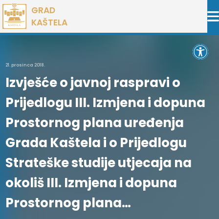
Preskoči
GRAD
na
KAŠTELA
sadržaj
Open 
21. prosinca 2018.
Izvješće o javnoj raspravi o
Prijedlogu III. Izmjena i dopuna
Prostornog plana uređenja
Grada Kaštela i o Prijedlogu
Strateške studije utjecaja na
okoliš III. Izmjena i dopuna
Prostornog plana…