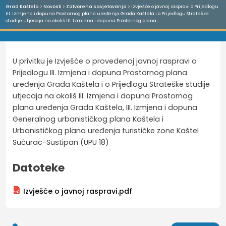
Grad Kaštela
>
Novosti
>
Zatvorena savjetovanja
> Izvješće o javnoj raspravi o Prijedlogu
III. Izmjena i dopuna Prostornog plana uređenja Grada Kaštela i o Prijedlogu Strateške
studije utjecaja na okoliš III. Izmjena i dopuna Prostornog plana…
U privitku je Izvješće o provedenoj javnoj raspravi o
Prijedlogu III. Izmjena i dopuna Prostornog plana
uređenja Grada Kaštela i o Prijedlogu Strateške studije
utjecaja na okoliš III. Izmjena i dopuna Prostornog
plana uređenja Grada Kaštela, III. Izmjena i dopuna
Generalnog urbanističkog plana Kaštela i
Urbanističkog plana uređenja turističke zone Kaštel
Sućurac-Sustipan (UPU 18)
Datoteke
Izvješće o javnoj raspravi.pdf