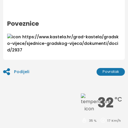
Poveznice
https://www.kastela.hr/grad-kastela/gradsk
o-vijece/sjednice-gradskog-vijeca/dokumenti/doci
d/2937
Podijeli
Povratak
32
°C
35 %
17 Km/h