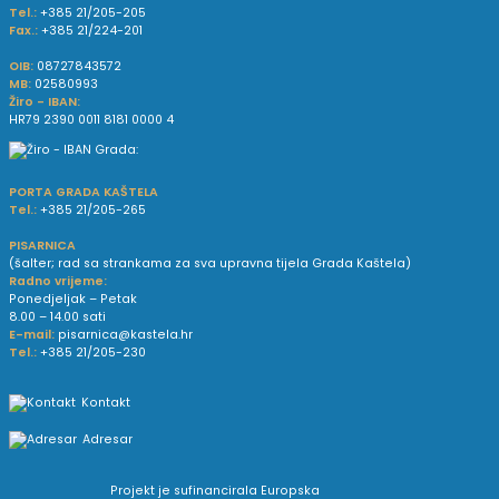
Tel.:
+385 21/205-205
Fax.:
+385 21/224-201
OIB:
08727843572
MB:
02580993
Žiro - IBAN:
HR79 2390 0011 8181 0000 4
PORTA GRADA KAŠTELA
Tel.:
+385 21/205-265
PISARNICA
(šalter; rad sa strankama za sva upravna tijela Grada Kaštela)
Radno vrijeme:
Ponedjeljak – Petak
8.00 – 14.00 sati
E-mail:
pisarnica@kastela.hr
Tel.:
+385 21/205-230
Kontakt
Adresar
Projekt je sufinancirala Europska