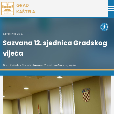
Preskoči
GRAD
na
KAŠTELA
sadržaj
Open 
5. prosinca 2018.
Sazvana 12. sjednica Gradskog
vijeća
Grad Kaštela
>
Novosti
> Sazvana 12. sjednica Gradskog vijeća