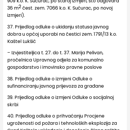
909 k.o. K.
Sućurac, po staroj izmjeri, što odgovara
2
36 m
čest. zem. 7066 k.o. K. Sućurac, po novoj
izmjeri)
.
37. Prijedlog odluke o ukidanju statusa javnog
dobra u općoj uporabi na čestici zem. 1791/13 k.o.
Kaštel
Lukšić
– Izvjestiteljica t. 27. do t. 37. Marija Pelivan,
pročelnica Upravnog odjela za komunalno
gospodarstvo
i imovinsko pravne poslove
38. Prijedlog odluke o izmjeni Odluke o
sufinanciranju javnog prijevoza za građane
39. Prijedlog odluke o izmjeni Odluke o socijalnoj
skrbi
40. Prijedlog odluke o prihvaćanju Procjene
ugroženosti od požara i tehnoloških eksplozija za