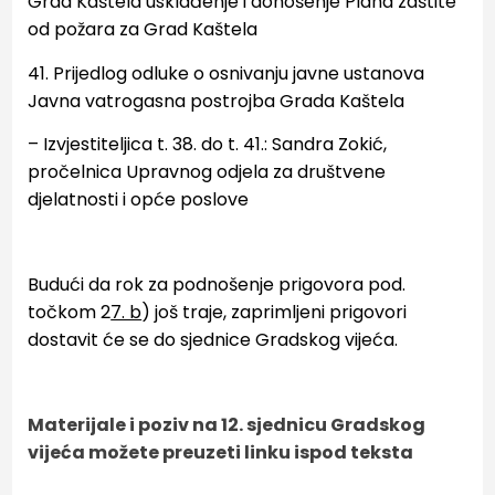
Grad Kaštela
usklađenje i donošenje Plana zaštite
od požara za Grad Kaštela
41. Prijedlog odluke o osnivanju javne ustanova
Javna vatrogasna postrojba Grada Kaštela
–
Izvjestiteljica t. 38. do t. 41.: Sandra Zokić,
pročelnica Upravnog odjela za društvene
djelatnosti i
opće poslove
Budući da rok za podnošenje prigovora pod.
točkom 2
7. b
) još traje, zaprimljeni prigovori
dostavit će se do sjednice Gradskog vijeća.
Materijale i poziv na 12. sjednicu Gradskog
vijeća možete preuzeti linku ispod teksta