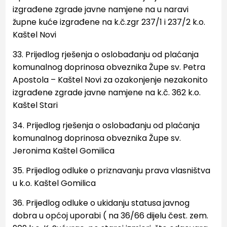
izgrađene zgrade javne namjene na u naravi
župne kuće
izgrađene na k.č.zgr 237/1 i 237/2 k.o.
Kaštel Novi
33. Prijedlog rješenja o oslobađanju od plaćanja
komunalnog doprinosa obveznika Župe sv. Petra
Apostola –
Kaštel Novi za ozakonjenje nezakonito
izgrađene zgrade javne namjene na k.č. 362 k.o.
Kaštel Stari
34. Prijedlog rješenja o oslobađanju od plaćanja
komunalnog doprinosa obveznika Župe sv.
Jeronima Kaštel
Gomilica
35. Prijedlog odluke o priznavanju prava vlasništva
u k.o. Kaštel Gomilica
36.
Prijedlog odluke o ukidanju statusa javnog
dobra u općoj uporabi ( na 36/66 dijelu
čest. zem.