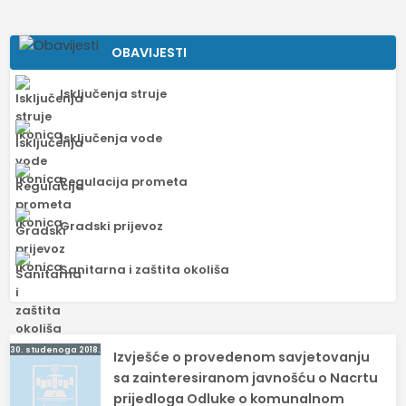
OBAVIJESTI
Isključenja struje
Isključenja vode
Regulacija prometa
Gradski prijevoz
Sanitarna i zaštita okoliša
Navigacija
30. studenoga 2018.
Izvješće o provedenom savjetovanju
objava
sa zainteresiranom javnošću o Nacrtu
prijedloga Odluke o komunalnom