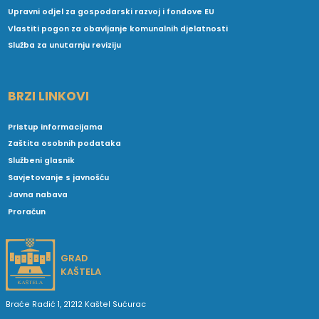
Upravni odjel za gospodarski razvoj i fondove EU
Vlastiti pogon za obavljanje komunalnih djelatnosti
Služba za unutarnju reviziju
BRZI LINKOVI
Pristup informacijama
Zaštita osobnih podataka
Službeni glasnik
Savjetovanje s javnošću
Javna nabava
Proračun
GRAD
KAŠTELA
Braće Radić 1, 21212 Kaštel Sućurac