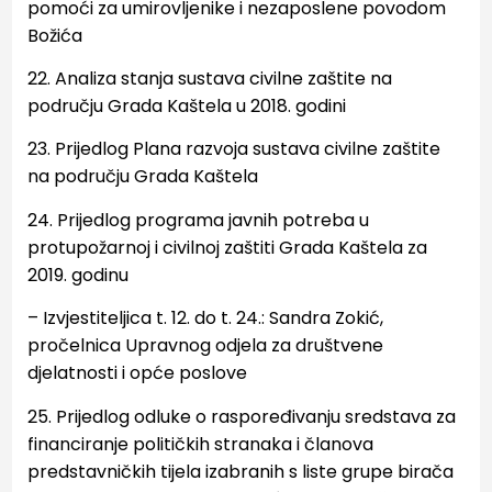
pomoći za umirovljenike i nezaposlene povodom
Božića
22. Analiza stanja sustava civilne zaštite na
području Grada Kaštela u 2018. godini
23. Prijedlog Plana razvoja sustava civilne zaštite
na području Grada Kaštela
24. Prijedlog programa javnih potreba u
protupožarnoj i civilnoj zaštiti Grada Kaštela za
2019. godinu
–
Izvjestiteljica t. 12. do t. 24.: Sandra Zokić,
pročelnica Upravnog odjela za društvene
djelatnosti i
opće poslove
25. Prijedlog odluk
e o ras
poređivanju sredstava za
financiranje političkih stranaka i članova
predstavničkih
tijela izabranih s liste grupe birača