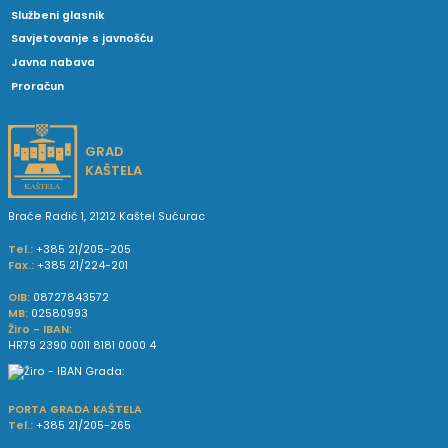
Službeni glasnik
Savjetovanje s javnošću
Javna nabava
Proračun
GRAD
KAŠTELA
Braće Radić 1, 21212 Kaštel Sućurac
Tel.:
+385 21/205-205
Fax.:
+385 21/224-201
OIB:
08727843572
MB:
02580993
Žiro - IBAN:
HR79 2390 0011 8181 0000 4
PORTA GRADA KAŠTELA
Tel.:
+385 21/205-265