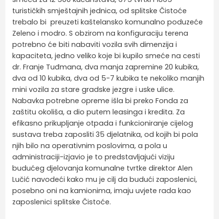
turističkih smještajnih jednica, od splitske Čistoće
trebalo bi preuzeti kaštelansko komunalno poduzeće
Zeleno i modro. S obzirom na konfiguraciju terena
potrebno će biti nabaviti vozila svih dimenzija i
kapaciteta, jedno veliko koje bi kupilo smeće na cesti
dr. Franje Tuđmana, dva manja zapremine 20 kubika,
dva od 10 kubika, dva od 5-7 kubika te nekoliko manjih
mini vozila za stare gradske jezgre i uske ulice.
Nabavka potrebne opreme išla bi preko Fonda za
zaštitu okoliša, a dio putem leasinga i kredita. Za
efikasno prikupljanje otpada i funkcioniranje cijelog
sustava treba zaposliti 35 djelatnika, od kojih bi pola
njih bilo na operativnim poslovima, a pola u
administraciji-izjavio je to predstavljajući viziju
budućeg djelovanja komunalne tvrtke direktor Alen
Lučić navodeći kako mu je cilj da budući zaposlenici,
posebno oni na kamionima, imaju uvjete rada kao
zaposlenici splitske Čistoće.