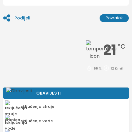
Podijeli
Povratak
21
°C
56 %
12 Km/h
OBAVIJESTI
Isključenja struje
Isključenja vode