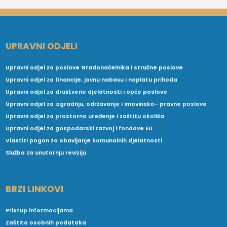
UPRAVNI ODJELI
Upravni odjel za poslove Gradonačelnika i stručne poslove
Upravni odjel za financije, javnu nabavu i naplatu prihoda
Upravni odjel za društvene djelatnosti i opće poslove
Upravni odjel za izgradnju, održavanje i imovinsko- pravne poslove
Upravni odjel za prostorno uređenje i zaštitu okoliša
Upravni odjel za gospodarski razvoj i fondove EU
Vlastiti pogon za obavljanje komunalnih djelatnosti
Služba za unutarnju reviziju
BRZI LINKOVI
Pristup informacijama
Zaštita osobnih podataka