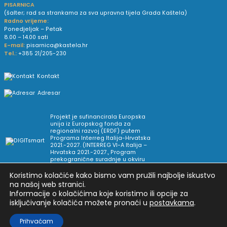
PISARNICA
(šalter; rad sa strankama za sva upravna tijela Grada Kaštela)
Radno vrijeme:
Ponedjeljak – Petak
8.00 – 14.00 sati
E-mail:
pisarnica@kastela.hr
Tel.:
+385 21/205-230
Kontakt
Adresar
Projekt je sufinancirala Europska
unija iz Europskog fonda za
regionalni razvoj (ERDF) putem
Programa Interreg Italija-Hrvatska
2021.-2027. (INTERREG VI-A Italija –
Hrvatska 2021.-2027., Program
prekogranične suradnje u okviru
Europske teritorijalne suradnje).
Koristimo kolačiće kako bismo vam pružili najbolje iskustvo
na našoj web stranici.
Informacije o kolačićima koje koristimo ili opcije za
Arhiva novosti
Uvjeti korištenja
Impressum
isključivanje kolačića možete pronaći u
postavkama
.
Pravne informacije i pravila privatnosti
Postavke privatnosti
Prihvaćam