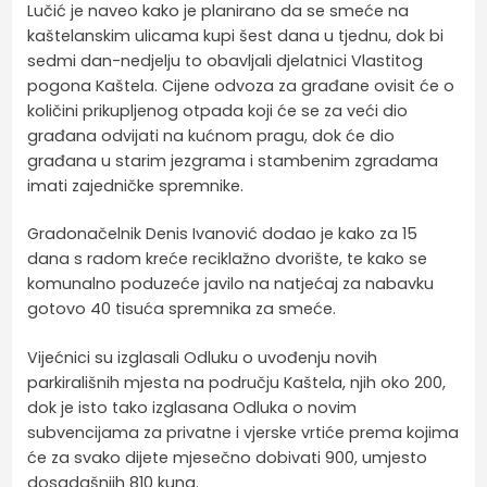
Lučić je naveo kako je planirano da se smeće na
kaštelanskim ulicama kupi šest dana u tjednu, dok bi
sedmi dan-nedjelju to obavljali djelatnici Vlastitog
pogona Kaštela. Cijene odvoza za građane ovisit će o
količini prikupljenog otpada koji će se za veći dio
građana odvijati na kućnom pragu, dok će dio
građana u starim jezgrama i stambenim zgradama
imati zajedničke spremnike.
Gradonačelnik Denis Ivanović dodao je kako za 15
dana s radom kreće reciklažno dvorište, te kako se
komunalno poduzeće javilo na natjećaj za nabavku
gotovo 40 tisuća spremnika za smeće.
Vijećnici su izglasali Odluku o uvođenju novih
parkirališnih mjesta na području Kaštela, njih oko 200,
dok je isto tako izglasana Odluka o novim
subvencijama za privatne i vjerske vrtiće prema kojima
će za svako dijete mjesečno dobivati 900, umjesto
dosadašnjih 810 kuna.