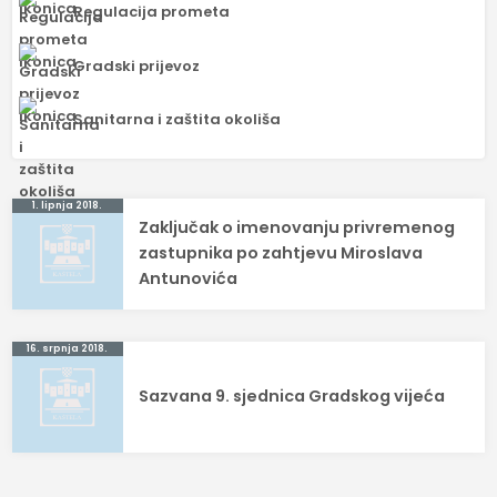
Regulacija prometa
Gradski prijevoz
Sanitarna i zaštita okoliša
Navigacija
1. lipnja 2018.
Zaključak o imenovanju privremenog
objava
zastupnika po zahtjevu Miroslava
Antunovića
16. srpnja 2018.
Sazvana 9. sjednica Gradskog vijeća