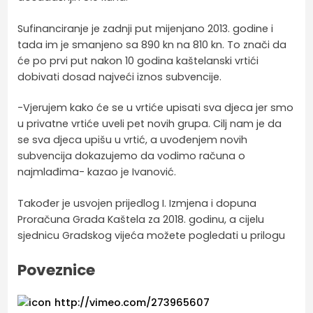
Sufinanciranje je zadnji put mijenjano 2013. godine i
tada im je smanjeno sa 890 kn na 810 kn. To znači da
će po prvi put nakon 10 godina kaštelanski vrtići
dobivati dosad najveći iznos subvencije.
-Vjerujem kako će se u vrtiće upisati sva djeca jer smo
u privatne vrtiće uveli pet novih grupa. Cilj nam je da
se sva djeca upišu u vrtić, a uvođenjem novih
subvencija dokazujemo da vodimo računa o
najmlađima- kazao je Ivanović.
Također je usvojen prijedlog I. Izmjena i dopuna
Proračuna Grada Kaštela za 2018. godinu, a cijelu
sjednicu Gradskog vijeća možete pogledati u prilogu
Poveznice
http://vimeo.com/273965607