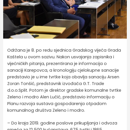
Održana je 8. po redu sjednica Gradskog vijeća Grada
Kaštela u ovom sazivu. Nakon usvajanja zapisnika i
vijećničkih pitanja, prezentirana je informacija o
sanaciji Karepovca, a kronologiju cjelokupne sanacije
predstavio je u ime tvrtke koja obavlja sanaciju Arsen
Zoran Tonšić, predstavnik izvođača G.T. Trade
d.o.o.Split. Potom je direktor gradske komunalne tvrtke
Zeleno i modro Alen Lučić, predstavio informaciju o
Planu razvoja sustava gospodarenja otpadom
komunalnog društva Zeleno i modro.
– Do kraja 2019. godine poslove prikupljanja i odvoza
smeća za 12 500 kućanstava, 675 tvrtki i 1865