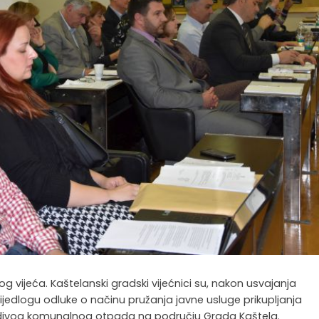
g vijeća. Kaštelanski gradski vijećnici su, nakon usvajanja
o Prijedlogu odluke o načinu pružanja javne usluge prikupljanja
divog komunalnog otpada na području Grada Kaštela.