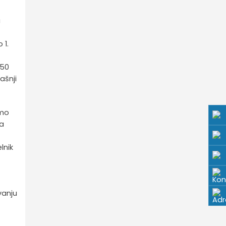
a
 1.
 50
ašnji
amo
ša
lnik
vanju