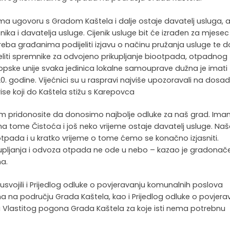
rema ugovoru s Gradom Kaštela i dalje ostaje davatelj usluga, 
nika i davatelja usluge. Cijenik usluge bit će izrađen za mjesec
eba građanima podijeliti izjavu o načinu pružanja usluge te do
eliti spremnike za odvojeno prikupljanje biootpada, otpadnog
Europske unije svaka jedinica lokalne samouprave dužna je imati
 godine. Vijećnici su u raspravi najviše upozoravali na dosad
se koji do Kaštela stižu s Karepovca
m pridonosite da donosimo najbolje odluke za naš grad. Im
tome Čistoća i još neko vrijeme ostaje davatelj usluge. Na
 otpada i u kratko vrijeme o tome ćemo se konačno izjasniti.
kupljanja i odvoza otpada ne ode u nebo – kazao je gradonače
na.
usvojili i Prijedlog odluke o povjeravanju komunalnih poslova
šina na području Grada Kaštela, kao i Prijedlog odluke o povjera
a Vlastitog pogona Grada Kaštela za koje isti nema potrebnu