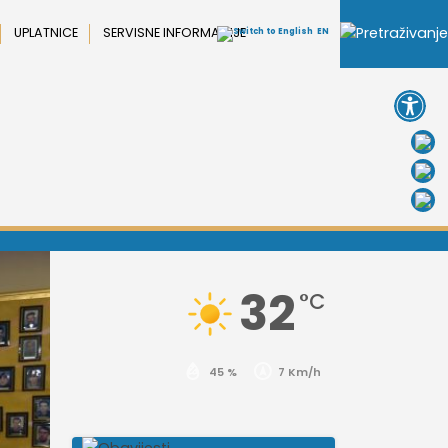
UPLATNICE
SERVISNE INFORMACIJE
EN
Open 
32
°C
45 %
7 Km/h