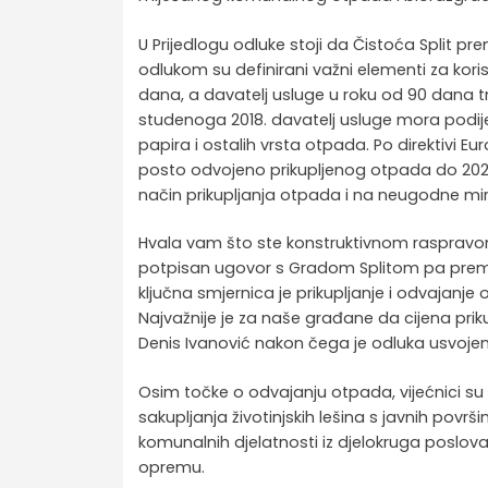
U Prijedlogu odluke stoji da Čistoća Split p
odlukom su definirani važni elementi za koris
dana, a davatelj usluge u roku od 90 dana tr
studenoga 2018. davatelj usluge mora podij
papira i ostalih vrsta otpada. Po direktivi 
posto odvojeno prikupljenog otpada do 2020.
način prikupljanja otpada i na neugodne miri
Hvala vam što ste konstruktivnom raspravo
potpisan ugovor s Gradom Splitom pa prema 
ključna smjernica je prikupljanje i odvajanje
Najvažnije je za naše građane da cijena pri
Denis Ivanović nakon čega je odluka usvoje
Osim točke o odvajanju otpada, vijećnici su 
sakupljanja životinjskih lešina s javnih povr
komunalnih djelatnosti iz djelokruga poslov
opremu.