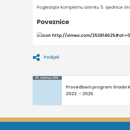
Pogledajte kompletnu snimku 5. sjednice Gr
Poveznice
http://vimeo.com/253814625#at=
Podijeli
Navigacija
30. siječnja 2018.
Provedbeni program Grada 
objava
2022. – 2025.