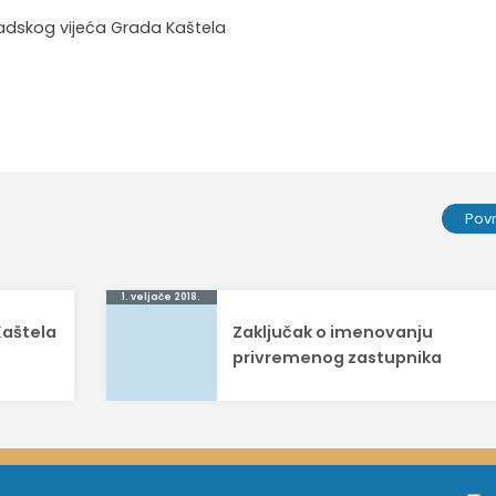
adskog vijeća Grada Kaštela
0
Pov
1. veljače 2018.
Kaštela
Zaključak o imenovanju
privremenog zastupnika