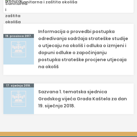
Sanitarna i zaštita okoliša
Navigacija
Informacija o provedbi postupka
19. prosinca 2017.
objava
određivanja sadržaja strateške studije
o utjecaju na okoliš i odluka o izmjeni i
dopuni odluke o započinjanju
postupka strateške procjene utjecaja
na okoliš
17. siječnja 2018.
Sazvana 1. tematska sjednica
Gradskog vijeća Grada Kaštela za dan
19. siječnja 2018.