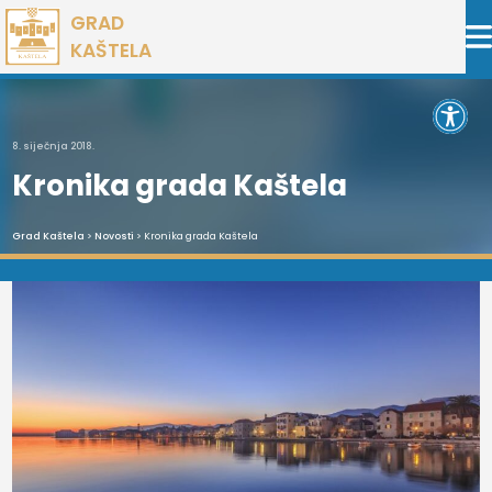
Preskoči
GRAD
na
KAŠTELA
sadržaj
Open 
8. siječnja 2018.
Kronika grada Kaštela
Grad Kaštela
>
Novosti
> Kronika grada Kaštela