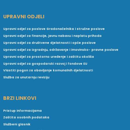
UPRAVNI ODJELI
Upravni odjel za poslove Gradonačelnika i stručne poslove
Upravni odjel za financije, javnu nabavu i naplatu prihoda
Upravni odjel za društvene djelatnosti i opće poslove
Upravni odjel za izgradnju, održavanje i imovinsko- pravne poslove
Upravni odjel za prostorno uređenje i zaštitu okoliša
Upravni odjel za gospodarski razvoj i fondove EU
Vlastiti pogon za obavljanje komunalnih djelatnosti
Služba za unutarnju reviziju
BRZI LINKOVI
Pristup informacijama
Zaštita osobnih podataka
Službeni glasnik