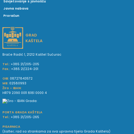
Savjetovanje s javnošću
Javna nabava
Proračun
GRAD
KAŠTELA
Braće Radić 1, 21212 Kaštel Sućurac
Tel.:
+385 21/205-205
Fax.:
+385 21/224-201
OIB:
08727843572
MB:
02580993
Žiro - IBAN:
HR79 2390 0011 8181 0000 4
PORTA GRADA KAŠTELA
Tel.:
+385 21/205-265
PISARNICA
(šalter; rad sa strankama za sva upravna tijela Grada Kaštela)