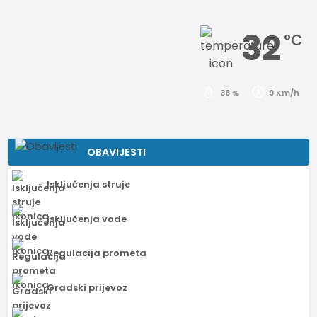
32
°C
38 %
9 Km/h
OBAVIJESTI
Isključenja struje
Isključenja vode
Regulacija prometa
Gradski prijevoz