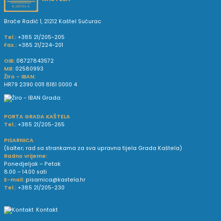
Braće Radić 1, 21212 Kaštel Sućurac
Tel.:
+385 21/205-205
Fax.:
+385 21/224-201
OIB:
08727843572
MB:
02580993
Žiro - IBAN:
HR79 2390 0011 8181 0000 4
PORTA GRADA KAŠTELA
Tel.:
+385 21/205-265
PISARNICA
(šalter; rad sa strankama za sva upravna tijela Grada Kaštela)
Radno vrijeme:
Ponedjeljak – Petak
8.00 – 14.00 sati
E-mail:
pisarnica@kastela.hr
Tel.:
+385 21/205-230
Kontakt