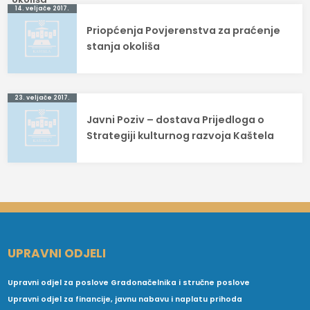
Navigacija
14. veljače 2017.
Priopćenja Povjerenstva za praćenje
objava
stanja okoliša
23. veljače 2017.
Javni Poziv – dostava Prijedloga o
Strategiji kulturnog razvoja Kaštela
UPRAVNI ODJELI
Upravni odjel za poslove Gradonačelnika i stručne poslove
Upravni odjel za financije, javnu nabavu i naplatu prihoda