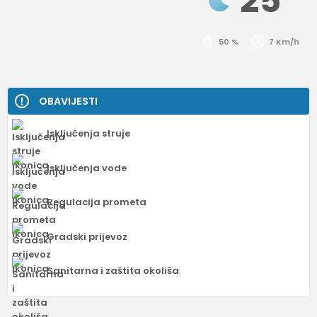
25
50 %
7 Km/h
OBAVIJESTI
Isključenja struje
Isključenja vode
Regulacija prometa
Gradski prijevoz
Sanitarna i zaštita okoliša