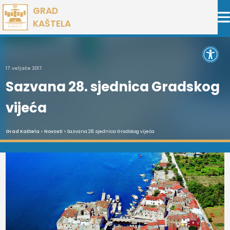
Preskoči
GRAD
na
KAŠTELA
sadržaj
Open 
17. veljače 2017.
Sazvana 28. sjednica Gradskog
vijeća
Grad Kaštela
>
Novosti
> Sazvana 28. sjednica Gradskog vijeća