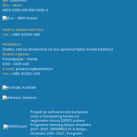
MB:
02580993
Žiro - IBAN:
HR79 2390 0011 8181 0000 4
PORTA GRADA KAŠTELA
Tel.:
+385 21/205-265
PISARNICA
(šalter; rad sa strankama za sva upravna tijela Grada Kaštela)
Radno vrijeme:
Ponedjeljak – Petak
8.00 – 14.00 sati
E-mail:
pisarnica@kastela.hr
Tel.:
+385 21/205-230
Kontakt
Adresar
Projekt je sufinancirala Europska
unija iz Europskog fonda za
regionalni razvoj (ERDF) putem
Programa Interreg Italija-Hrvatska
2021.-2027. (INTERREG VI-A Italija –
Hrvatska 2021.-2027., Program