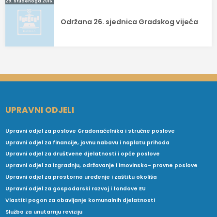
29. studenoga 2016.
Održana 26. sjednica Gradskog vijeća
UPRAVNI ODJELI
Upravni odjel za poslove Gradonačelnika i stručne poslove
Upravni odjel za financije, javnu nabavu i naplatu prihoda
Upravni odjel za društvene djelatnosti i opće poslove
Upravni odjel za izgradnju, održavanje i imovinsko- pravne poslove
Upravni odjel za prostorno uređenje i zaštitu okoliša
Upravni odjel za gospodarski razvoj i fondove EU
Vlastiti pogon za obavljanje komunalnih djelatnosti
Služba za unutarnju reviziju