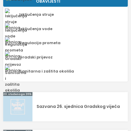
OBAVIJESTI
Isključenja struje
Isključenja vode
Regulacija prometa
Gradski prijevoz
Sanitarna i zaštita okoliša
Navigacija
23. studenoga 2016.
objava
Sazvana 26. sjednica Gradskog vijeća