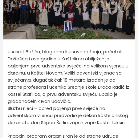
Ususret Božiću, blagdanu Isusova rođenja, početak
Došašća i ove godine u Kaštelima obilježen je
paljenjem prve adventske svijeće, na velikom vijencu u
đardinu, u Kaštel Novom. Veliki adventski vijenac sa
svijećama, dugačak čak 18 metara izrađen je od
strane profesora i učenika Srednje škole Braća Radić iz
Kaštel Štafilića, a prvu adventsku svijeću upalio je
gradonačelnik Ivan Udovičić.
Službu riječi – obred paljenja prve svijeće na
adventskom vijencu predvodio je dekan kaštelanskog
dekanata don Stipan Šurlin, župnik župe Kaštel Lukšić.
Prigodni program organiziran je od strane udruge