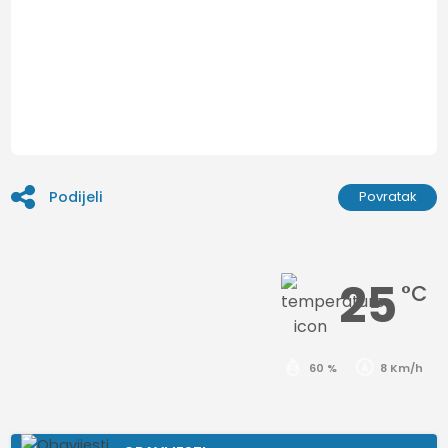
Podijeli
Povratak
25
°C
60 %
8 Km/h