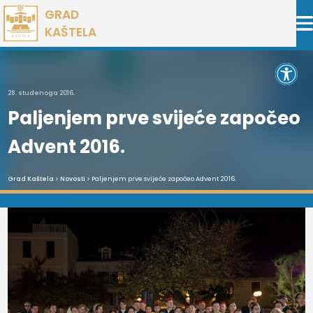
Preskoči
GRAD
na
KAŠTELA
sadržaj
Open 
28. studenoga 2016.
Paljenjem prve svijeće započeo
Advent 2016.
Grad Kaštela
>
Novosti
> Paljenjem prve svijeće započeo Advent 2016.