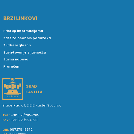
BRZI LINKOVI
Pristup informacijama
Zaštita osobnih podataka
Službeni glasnik
Savjetovanje s javnošću
Javna nabava
Proračun
GRAD
KAŠTELA
Braće Radić 1, 21212 Kaštel Sućurac
Tel.:
+385 21/205-205
Fax.:
+385 21/224-201
OIB:
08727843572