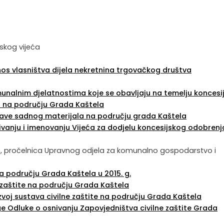
skog vijeća
enos vlasništva dijela nekretnina trgovačkog društva
munalnim djelatnostima koje se obavljaju na temelju koncesi
ju na području Grada Kaštela
bave sadnog materijala na području grada Kaštela
nivanju i imenovanju Vijeća za dodjelu koncesijskog odobrenj
Pelivan, pročelnica Upravnog odjela za komunalno gospodarstvo i
na području Grada Kaštela u 2015. g.
e zaštite na području Grada Kaštela
azvoj sustava civilne zaštite na području Grada Kaštela
age Odluke o osnivanju Zapovjedništva civilne zaštite Grada