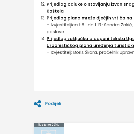
Prijedlog odluke o stavljanju izvan sn
Kaštela
Prijedlog plana mreže dječjih vrtića n
– Izvjestiteljica t.8. do t.13.: Sandra Zo
poslove
Prijedlog zaključka o dopuni teksta Ug
Urbanističkog plana uređenja turističk
– Izvjestitelj: Boris Škara, pročelnik Upr
Podijeli
Navigacija
11. ožujka 2016.