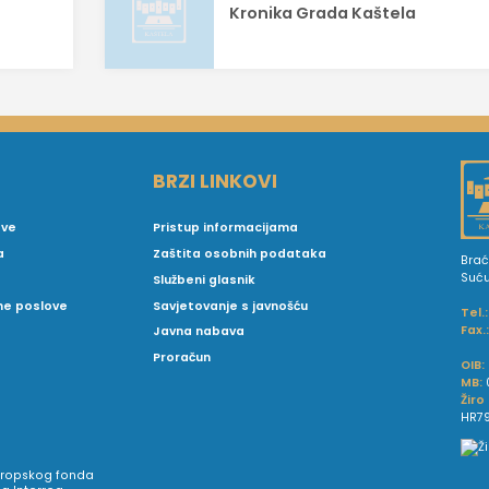
Kronika Grada Kaštela
BRZI LINKOVI
ove
Pristup informacijama
a
Zaštita osobnih podataka
Brać
Suć
Službeni glasnik
vne poslove
Savjetovanje s javnošću
Tel.:
Fax.
Javna nabava
Proračun
OIB:
MB:
Žiro
HR79
Europskog fonda