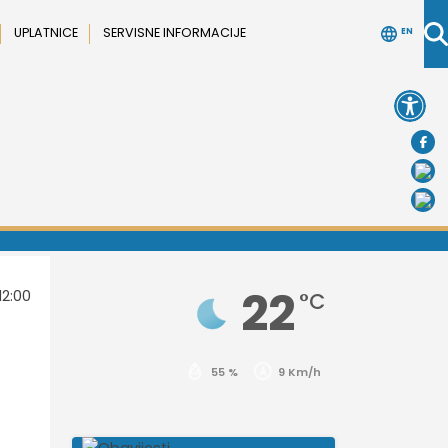
UPLATNICE
SERVISNE INFORMACIJE
EN
Open 
22
12:00
°C
55 %
9 Km/h