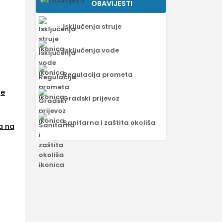
OBAVIJESTI
Isključenja struje
Isključenja vode
Regulacija prometa
je
Gradski prijevoz
Sanitarna i zaštita okoliša
a na