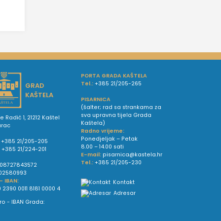
PORTA GRADA KAŠTELA
Tel.:
+385 21/205-265
GRAD
KAŠTELA
PISARNICA
(šalter; rad sa strankama za
sva upravna tijela Grada
e Radić 1, 21212 Kaštel
Kaštela)
urac
Radno vrijeme:
Ponedjeljak – Petak
+385 21/205-205
8.00 – 14.00 sati
:
+385 21/224-201
E-mail:
pisarnica@kastela.hr
Tel.:
+385 21/205-230
08727843572
02580993
 - IBAN:
Kontakt
 2390 0011 8181 0000 4
Adresar