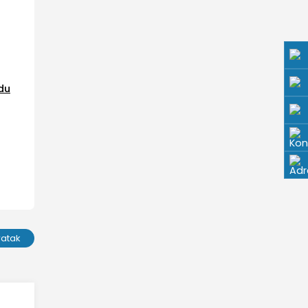
du
ratak