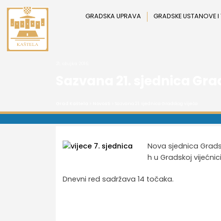
Preskoči
na
GRADSKA UPRAVA
GRADSKE USTANOVE I
sadržaj
21. ožujka 2016.
Sazvana 21. sjednica Gra
Grad Kaštela
>
Novosti
> Sazvana 21. sjednica Gradskog vijeća
Nova sjednica Gradsko
h u Gradskoj vijećnici
Dnevni red sadržava 14 točaka.