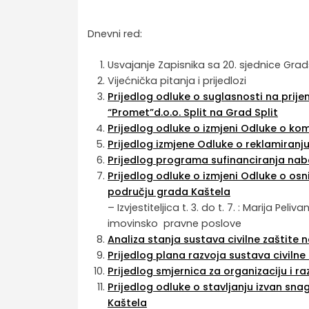
Dnevni red:
Usvajanje Zapisnika sa 20. sjednice Grad
Vijećnička pitanja i prijedlozi
Prijedlog odluke o suglasnosti na prij
“Promet”d.o.o. Split na Grad Split
Prijedlog odluke o izmjeni Odluke o ko
Prijedlog izmjene Odluke o reklamiran
Prijedlog programa sufinanciranja na
Prijedlog odluke o izmjeni Odluke o os
području grada Kaštela
– Izvjestiteljica t. 3. do t. 7. : Marija 
imovinsko pravne poslove
Analiza stanja sustava civilne zaštite 
Prijedlog plana razvoja sustava civiln
Prijedlog smjernica za organizaciju i r
Prijedlog odluke o stavljanju izvan sn
Kaštela