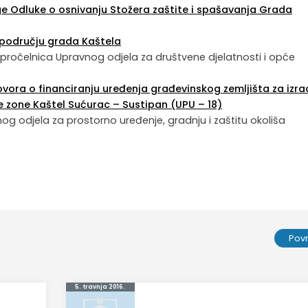
age Odluke o osnivanju Stožera zaštite i spašavanja Grada
a području grada Kaštela
kić, pročelnica Upravnog odjela za društvene djelatnosti i opće
ovora o financiranju uređenja građevinskog zemljišta za izra
e zone Kaštel Sućurac – Sustipan (UPU – 18)
avnog odjela za prostorno uređenje, gradnju i zaštitu okoliša
Pov
5. travnja 2016.