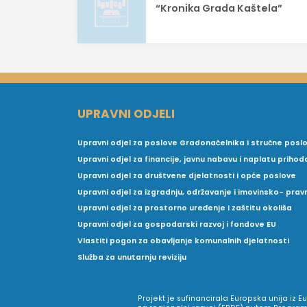
objava
“Kronika Grada Kaštela”
UPRAVNI ODJELI
Upravni odjel za poslove Gradonačelnika i stručne posl
Upravni odjel za financije, javnu nabavu i naplatu prihod
Upravni odjel za društvene djelatnosti i opće poslove
Upravni odjel za izgradnju, održavanje i imovinsko- pra
Upravni odjel za prostorno uređenje i zaštitu okoliša
Upravni odjel za gospodarski razvoj i fondove EU
Vlastiti pogon za obavljanje komunalnih djelatnosti
Služba za unutarnju reviziju
Projekt je sufinancirala Europska unija iz 