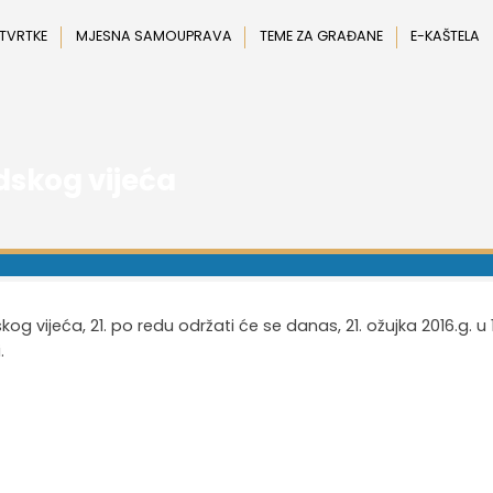
 TVRTKE
MJESNA SAMOUPRAVA
TEME ZA GRAĐANE
E-KAŠTELA
dskog vijeća
g vijeća, 21. po redu održati će se danas, 21. ožujka 2016.g. u 
.