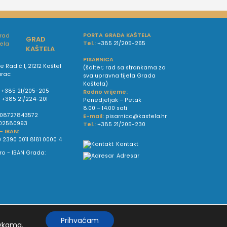
PORTA GRADA KAŠTELA
GRAD
Tel.:
+385 21/205-265
KAŠTELA
PISARNICA
e Radić 1, 21212 Kaštel
(šalter; rad sa strankama za
urac
sva upravna tijela Grada
Kaštela)
+385 21/205-205
Radno vrijeme:
:
+385 21/224-201
Ponedjeljak – Petak
8.00 – 14.00 sati
08727843572
E-mail:
pisarnica@kastela.hr
02580993
Tel.:
+385 21/205-230
 - IBAN:
 2390 0011 8181 0000 4
Kontakt
Adresar
Prihvaćam
vkama
.