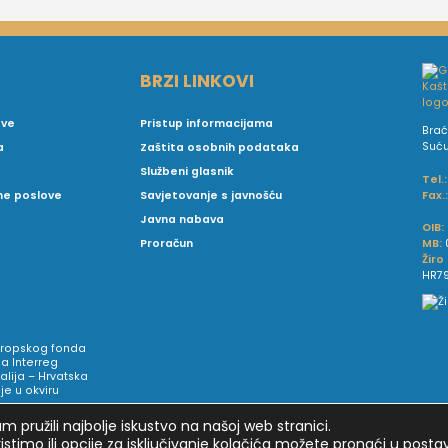
BRZI LINKOVI
ove
Pristup informacijama
Brać
Suć
a
Zaštita osobnih podataka
Službeni glasnik
Tel.:
Fax.
vne poslove
Savjetovanje s javnošću
Javna nabava
OIB:
MB:
Proračun
Žiro
HR79
Europskog fonda
a Interreg
talija – Hrvatska
e u okviru
 pružili najbolje iskustvo na našoj web stranici.
istimo ili opcije za isključivanje kolačića možete pronaći u
posta
ormacije i pravila privatnosti
Postavke privatnosti