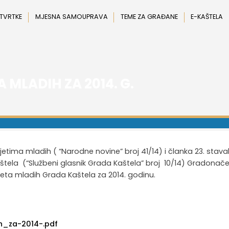
 TVRTKE
MJESNA SAMOUPRAVA
TEME ZA GRAĐANE
E-KAŠTELA
 MLADIH ZA 2014. G.
etima mladih ( “Narodne novine” broj 41/14) i članka 23. stava
tela (“Službeni glasnik Grada Kaštela” broj 10/14) Gradonače
jeta mladih Grada Kaštela za 2014. godinu.
h_za-2014-.pdf