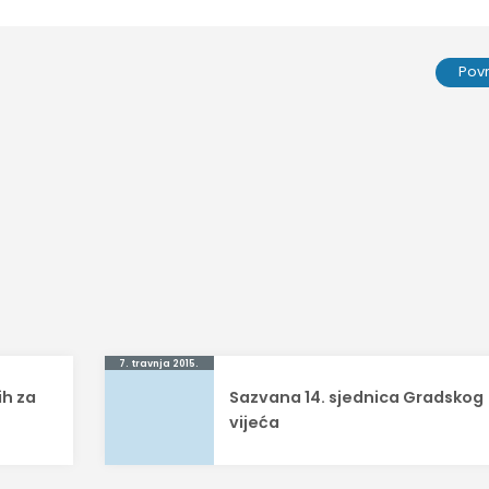
Pov
7. travnja 2015.
ih za
Sazvana 14. sjednica Gradskog
vijeća