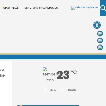
UPLATNICE
SERVISNE INFORMACIJE
EN
Open 
23
k 4.
°C
lnik
55 %
11 Km/h