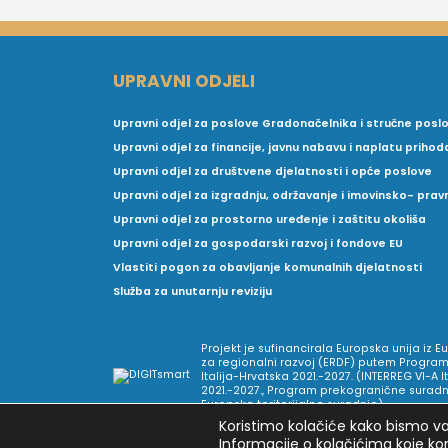
UPRAVNI ODJELI
Upravni odjel za poslove Gradonačelnika i stručne posl
Upravni odjel za financije, javnu nabavu i naplatu prihod
Upravni odjel za društvene djelatnosti i opće poslove
Upravni odjel za izgradnju, održavanje i imovinsko- pra
Upravni odjel za prostorno uređenje i zaštitu okoliša
Upravni odjel za gospodarski razvoj i fondove EU
Vlastiti pogon za obavljanje komunalnih djelatnosti
Služba za unutarnju reviziju
Projekt je sufinancirala Europska unija iz 
za regionalni razvoj (ERDF) putem Program
Italija-Hrvatska 2021.-2027. (INTERREG VI-A I
2021.-2027., Program prekogranične suradnj
Europske teritorijalne suradnje).
Koristimo kolačiće kako bismo vam
Informacije o kolačićima koje kor
Arhiva novosti
Uvjeti korištenja
Impressum
Pravne inf