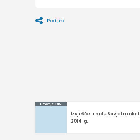
Podijeli
Navigacija
1. travnja 2015.
Izvješće o radu Savjeta mlad
objava
2014. g.