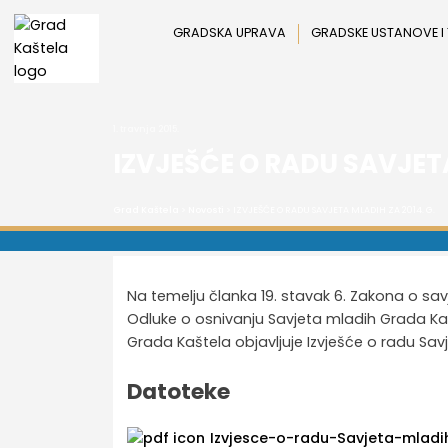
Preskoči
na
GRADSKA UPRAVA
GRADSKE USTANOVE I
sadržaj
1. travnja 2015.
IZVJEŠĆE O RADU SAVJETA
Grad Kaštela
>
Novosti
> IZVJEŠĆE O RADU SAVJETA MLADIH ZA 2014. G.
Na temelju članka 19. stavak 6. Zakona o savj
Odluke o osnivanju Savjeta mladih Grada Kaš
Grada Kaštela objavljuje Izvješće o radu Sav
Datoteke
Izvjesce-o-radu-Savjeta-mladi