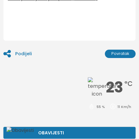
Podijeli
Povratak
23
°C
55 %
11 Km/h
OBAVIJESTI