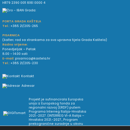
HR79 2390 0011 8181 0000 4
PORTA GRADA KAŠTELA
Tel.:
+385 21/205-265
PISARNICA
(šalter; rad sa strankama za sva upravna tijela Grada Kaštela)
Radno vrijeme:
Ponedjeljak – Petak
8.00 – 14.00 sati
E-mail:
pisarnica@kastela.hr
Tel.:
+385 21/205-230
Kontakt
Adresar
Projekt je sufinancirala Europska
unija iz Europskog fonda za
regionalni razvoj (ERDF) putem
Programa Interreg Italija-Hrvatska
2021.-2027. (INTERREG VI-A Italija –
Hrvatska 2021.-2027., Program
prekogranične suradnje u okviru
Europske teritorijalne suradnje).