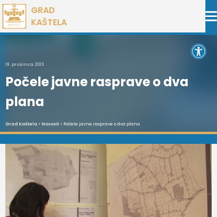
Preskoči
GRAD
na
KAŠTELA
sadržaj
Open 
18. prosinca 2013.
Počele javne rasprave o dva
plana
Grad Kaštela
>
Novosti
> Počele javne rasprave o dva plana