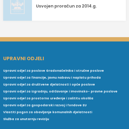
Usvojen proračun za 2014.g.
UPRAVNI ODJELI
Upravni odjel za poslove Gradonačelnika i stručne poslove
Upravni odjel za financije, javnu nabavu i naplatu prihoda
Upravni odjel za društvene djelatnosti i opće poslove
Upravni odjel za izgradnju, održavanje i imovinsko- pravne poslove
Upravni odjel za prostorno uređenje i zaštitu okoliša
Upravni odjel za gospodarski razvoj i fondove EU
Vlastiti pogon za obavljanje komunalnih djelatnosti
Služba za unutarnju reviziju