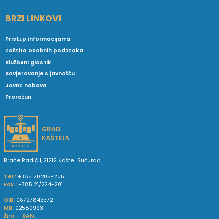
BRZI LINKOVI
Pristup informacijama
Zaštita osobnih podataka
Službeni glasnik
Savjetovanje s javnošću
Javna nabava
Proračun
GRAD
KAŠTELA
Braće Radić 1, 21212 Kaštel Sućurac
Tel.:
+385 21/205-205
Fax.:
+385 21/224-201
OIB:
08727843572
MB:
02580993
Žiro - IBAN: