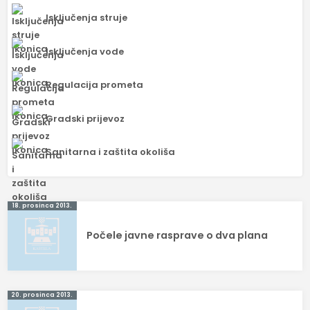
Isključenja struje
Isključenja vode
Regulacija prometa
Gradski prijevoz
Sanitarna i zaštita okoliša
Navigacija
18. prosinca 2013.
objava
Počele javne rasprave o dva plana
20. prosinca 2013.