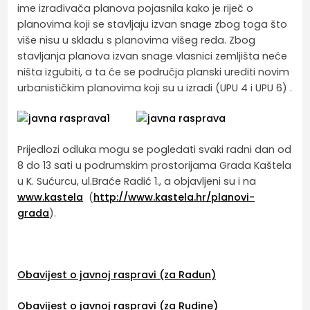
ime izrađivača planova pojasnila kako je riječ o
planovima koji se stavljaju izvan snage zbog toga što
više nisu u skladu s planovima višeg reda. Zbog
stavljanja planova izvan snage vlasnici zemljišta neće
ništa izgubiti, a ta će se područja planski urediti novim
urbanističkim planovima koji su u izradi (UPU 4 i UPU 6) .
Prijedlozi odluka mogu se pogledati svaki radni dan od
8 do 13 sati u podrumskim prostorijama Grada Kaštela
u K. Sućurcu, ul.Braće Radić 1., a objavljeni su i na
www.kastela
(
http://www.kastela.hr/planovi-
grada
).
Obavijest o javnoj raspravi (za Radun)
Obavijest o javnoj raspravi (za Rudine)