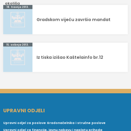
Navigacija
18. travnja 2013.
objava
Gradskom vijeću završio mandat
15. svibnja 2013.
Iz tiska izišao Kaštelainfo br.12
UPRAVNI ODJELI
Upravni odjel za poslove Gradonačelnika i stručne poslove
Upravni odjel za financije, javnu nabavu i naplatu prihoda