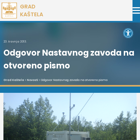
Preskoči
GRAD
na
KAŠTELA
sadržaj
Open 
23. travnja 2013.
Odgovor Nastavnog zavoda na
otvoreno pismo
Grad Kaštela
>
Novosti
> Odgovor Nastavnog zavoda na otvoreno pismo