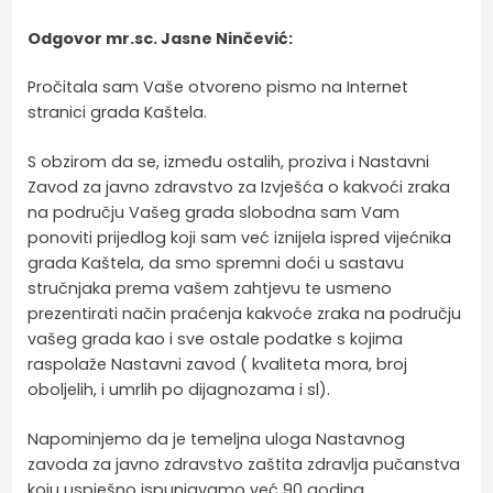
Odgovor mr.sc. Jasne Ninčević:
Pročitala sam Vaše otvoreno pismo na Internet
stranici grada Kaštela.
S obzirom da se, između ostalih, proziva i Nastavni
Zavod za javno zdravstvo za Izvješća o kakvoći zraka
na području Vašeg grada slobodna sam Vam
ponoviti prijedlog koji sam već iznijela ispred vijećnika
grada Kaštela, da smo spremni doći u sastavu
stručnjaka prema vašem zahtjevu te usmeno
prezentirati način praćenja kakvoće zraka na području
vašeg grada kao i sve ostale podatke s kojima
raspolaže Nastavni zavod ( kvaliteta mora, broj
oboljelih, i umrlih po dijagnozama i sl).
Napominjemo da je temeljna uloga Nastavnog
zavoda za javno zdravstvo zaštita zdravlja pučanstva
koju uspješno ispunjavamo već 90 godina.