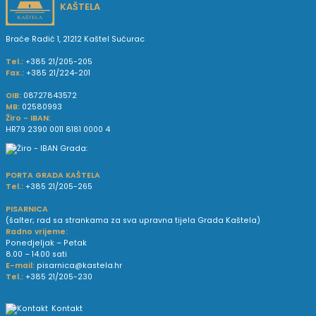
KAŠTELA
Braće Radić 1, 21212 Kaštel Sućurac
Tel.:
+385 21/205-205
Fax.:
+385 21/224-201
OIB:
08727843572
MB:
02580993
Žiro - IBAN:
HR79 2390 0011 8181 0000 4
PORTA GRADA KAŠTELA
Tel.:
+385 21/205-265
PISARNICA
(šalter; rad sa strankama za sva upravna tijela Grada Kaštela)
Radno vrijeme:
Ponedjeljak – Petak
8.00 – 14.00 sati
E-mail:
pisarnica@kastela.hr
Tel.:
+385 21/205-230
Kontakt