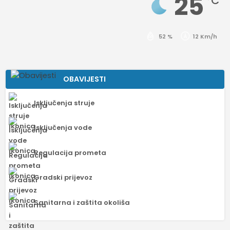
25
°C
52 %
12 Km/h
OBAVIJESTI
Isključenja struje
Isključenja vode
Regulacija prometa
Gradski prijevoz
Sanitarna i zaštita okoliša