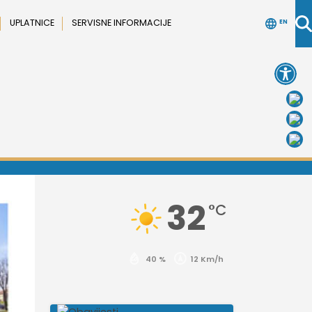
UPLATNICE
SERVISNE INFORMACIJE
EN
Open 
32
°C
40 %
12 Km/h