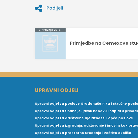
Podijeli
Navigacija
3. travnja 2013.
objava
Primjedbe na Cemexove stud
UPRAVNI ODJELI
Upravni odjel za poslove Gradonačelnika i stručne posl
Upravni odjel za financije, javnu nabavu i naplatu prihod
Upravni odjel za društvene djelatnosti i opće poslove
Upravni odjel za izgradnju, održavanje i imovinsko- pra
Upravni odjel za prostorno uređenje i zaštitu okoliša