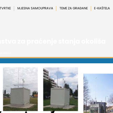
 TVRTKE
MJESNA SAMOUPRAVA
TEME ZA GRAĐANE
E-KAŠTELA
tva za praćenje stanja okoliša
ja okoliša