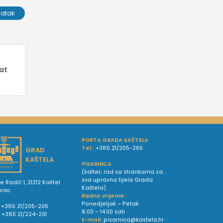
ratak
at
PORTA GRADA KAŠTELA
Tel.:
+385 21/205-265
GRAD
KAŠTELA
PISARNICA
(šalter; rad sa strankama za
sva upravna tijela Grada
e Radić 1, 21212 Kaštel
Kaštela)
urac
Radno vrijeme:
Ponedjeljak – Petak
+385 21/205-205
8.00 – 14.00 sati
:
+385 21/224-201
E-mail:
pisarnica@kastela.hr