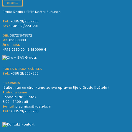
Braće Radić 1, 21212 Kaštel Sućurac
Tel.:
+385 21/205-205
Fax.:
+385 21/224-201
OIB:
08727843572
MB:
02580993
Žiro - IBAN:
HR79 2390 0011 8181 0000 4
PORTA GRADA KAŠTELA
Tel.:
+385 21/205-265
PISARNICA
(šalter; rad sa strankama za sva upravna tijela Grada Kaštela)
Radno vrijeme:
Ponedjeljak – Petak
8.00 – 14.00 sati
E-mail:
pisarnica@kastela.hr
Tel.:
+385 21/205-230
Kontakt