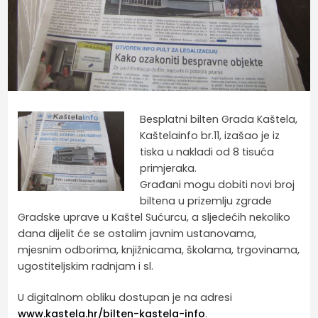
Besplatni bilten Grada Kaštela,
Kaštelainfo br.11, izašao je iz
tiska u nakladi od 8 tisuća
primjeraka.
Građani mogu dobiti novi broj
biltena u prizemlju zgrade
Gradske uprave u Kaštel Sućurcu, a sljedećih nekoliko
dana dijelit će se ostalim javnim ustanovama,
mjesnim odborima, knjižnicama, školama, trgovinama,
ugostiteljskim radnjam i sl.
U digitalnom obliku dostupan je na adresi
www.kastela.hr/bilten-kastela-info
.