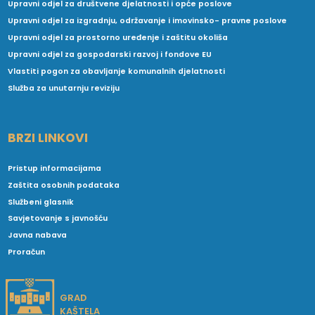
Upravni odjel za društvene djelatnosti i opće poslove
Upravni odjel za izgradnju, održavanje i imovinsko- pravne poslove
Upravni odjel za prostorno uređenje i zaštitu okoliša
Upravni odjel za gospodarski razvoj i fondove EU
Vlastiti pogon za obavljanje komunalnih djelatnosti
Služba za unutarnju reviziju
BRZI LINKOVI
Pristup informacijama
Zaštita osobnih podataka
Službeni glasnik
Savjetovanje s javnošću
Javna nabava
Proračun
GRAD
KAŠTELA