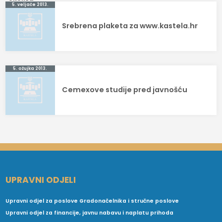
Navigacija
5. veljače 2013.
objava
Srebrena plaketa za www.kastela.hr
5. ožujka 2013.
Cemexove studije pred javnošću
UPRAVNI ODJELI
Upravni odjel za poslove Gradonačelnika i stručne poslove
Upravni odjel za financije, javnu nabavu i naplatu prihoda