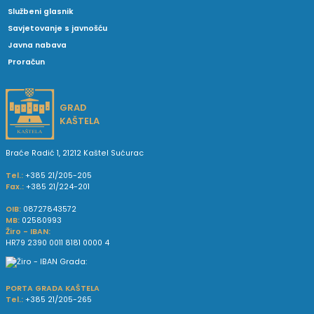
Službeni glasnik
Savjetovanje s javnošću
Javna nabava
Proračun
GRAD
KAŠTELA
Braće Radić 1, 21212 Kaštel Sućurac
Tel.:
+385 21/205-205
Fax.:
+385 21/224-201
OIB:
08727843572
MB:
02580993
Žiro - IBAN:
HR79 2390 0011 8181 0000 4
PORTA GRADA KAŠTELA
Tel.:
+385 21/205-265