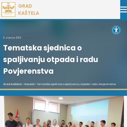
Preskoči
GRAD
na
KAŠTELA
sadržaj
Open 
5. srpnja 2012.
Tematska sjednica o
spaljivanju otpada i radu
Povjerenstva
Grad Kaštela
>
Novosti
> Tematska sjednica o spaljivanju otpada i radu Povjerenstva