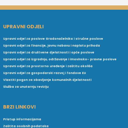
UPRAVNI ODJELI
Upravni odjel za poslove Gradonačelnika i stručne poslove
Upravni odjel za financije, javnu nabavu i naplatu prihoda
Upravni odjel za društvene djelatnosti i opće poslove
Upravni odjel za izgradnju, održavanje i imovinsko- pravne poslove
Upravni odjel za prostorno uređenje i zaštitu okoliša
Upravni odjel za gospodarski razvoj i fondove EU
Vlastiti pogon za obavljanje komunalnih djelatnosti
Služba za unutarnju reviziju
BRZI LINKOVI
Pristup informacijama
Zaštita osobnih podataka