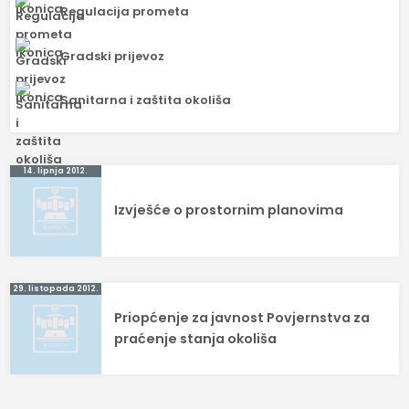
Regulacija prometa
Gradski prijevoz
Sanitarna i zaštita okoliša
Navigacija
14. lipnja 2012.
objava
Izvješće o prostornim planovima
29. listopada 2012.
Priopćenje za javnost Povjernstva za
praćenje stanja okoliša