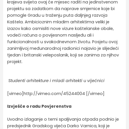
krajeva svijeta ovaj će mjesec raditi na jedinstvenom
projektu sa zadatkom da naprave smjernice koje bi
pomogle Gradu u traženju puta daljnjeg razvoja
Kaštela. Ambicioznim mladim arhitektima veliki je
izazov kako osmisliti nove vizure kaštelanske obale,
vodeći računa o povijesnom nasljeđu ali i
funkcionalnosti u svakodnevnom životu. Posjetu ovoj
zanimljivoj međunarodnoj radionici najavio je slijedeći
tjedan i britanski veleposlanik, koji se zanima za njihov
projekt.
Studenti arhitekture i mladi arhitekti u vijećnici
[vimeo]http://vimeo.com/45244004 [/vimeo]
Izvješće o radu Povjerenstva
Uvodno izlaganje o temi spaljivanja otpada podnio je
predsjednik Gradskog vijeća Darko Varnica, koji je