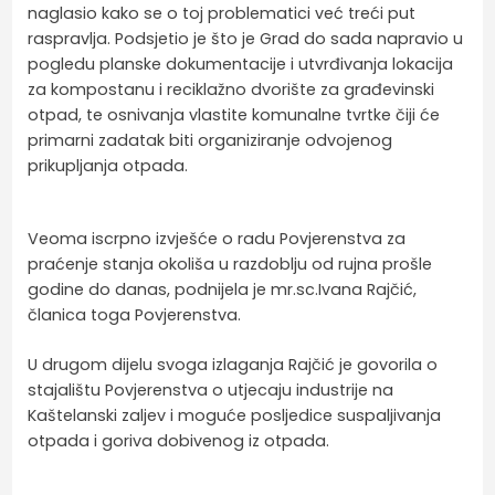
naglasio kako se o toj problematici već treći put
raspravlja. Podsjetio je što je Grad do sada napravio u
pogledu planske dokumentacije i utvrđivanja lokacija
za kompostanu i reciklažno dvorište za građevinski
otpad, te osnivanja vlastite komunalne tvrtke čiji će
primarni zadatak biti organiziranje odvojenog
prikupljanja otpada.
Veoma iscrpno izvješće o radu Povjerenstva za
praćenje stanja okoliša u razdoblju od rujna prošle
godine do danas, podnijela je mr.sc.Ivana Rajčić,
članica toga Povjerenstva.
U drugom dijelu svoga izlaganja Rajčić je govorila o
stajalištu Povjerenstva o utjecaju industrije na
Kaštelanski zaljev i moguće posljedice suspaljivanja
otpada i goriva dobivenog iz otpada.