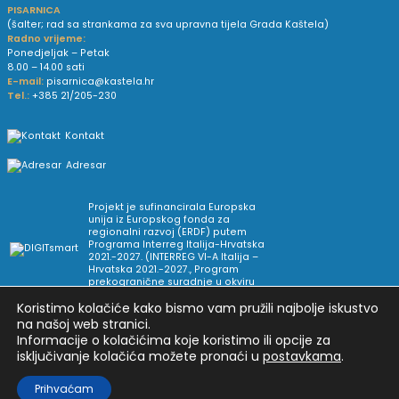
PISARNICA
(šalter; rad sa strankama za sva upravna tijela Grada Kaštela)
Radno vrijeme:
Ponedjeljak – Petak
8.00 – 14.00 sati
E-mail:
pisarnica@kastela.hr
Tel.:
+385 21/205-230
Kontakt
Adresar
Projekt je sufinancirala Europska
unija iz Europskog fonda za
regionalni razvoj (ERDF) putem
Programa Interreg Italija-Hrvatska
2021.-2027. (INTERREG VI-A Italija –
Hrvatska 2021.-2027., Program
prekogranične suradnje u okviru
Europske teritorijalne suradnje).
Koristimo kolačiće kako bismo vam pružili najbolje iskustvo
na našoj web stranici.
Informacije o kolačićima koje koristimo ili opcije za
Arhiva novosti
Uvjeti korištenja
Impressum
isključivanje kolačića možete pronaći u
postavkama
.
Pravne informacije i pravila privatnosti
Postavke privatnosti
Prihvaćam