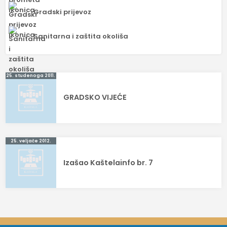
Gradski prijevoz
Sanitarna i zaštita okoliša
Navigacija
25. studenoga 2011.
objava
GRADSKO VIJEĆE
25. veljače 2012.
Izašao Kaštelainfo br. 7