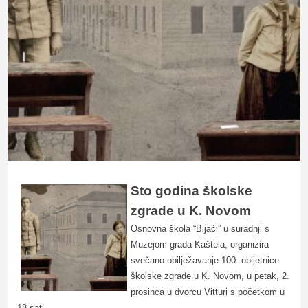
Sto godina školske
zgrade u K. Novom
Osnovna škola “Bijaći” u suradnji s
Muzejom grada Kaštela, organizira
svečano obilježavanje 100. obljetnice
školske zgrade u K. Novom, u petak, 2.
prosinca u dvorcu Vitturi s početkom u
18 sati.