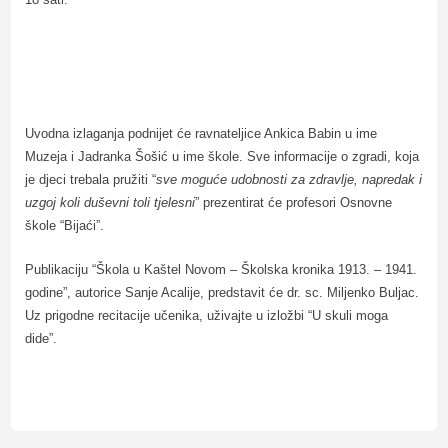
Uvodna izlaganja podnijet će ravnateljice Ankica Babin u ime
Muzeja i Jadranka Šošić u ime škole. Sve informacije o zgradi, koja
je djeci trebala pružiti “
sve moguće udobnosti za zdravlje, napredak i
uzgoj koli duševni toli tjelesni
” prezentirat će profesori Osnovne
škole “Bijaći”.
Publikaciju “Škola u Kaštel Novom – Školska kronika 1913. – 1941.
godine”, autorice Sanje Acalije, predstavit će dr. sc. Miljenko Buljac.
Uz prigodne recitacije učenika, u
živajte u izložbi “U skuli moga
dide”.