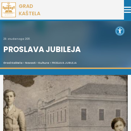
Preskoči
GRAD
na
KAŠTELA
sadržaj
Open 
29. studenoga 2011.
PROSLAVA JUBILEJA
Grad Kaštela
>
Novosti
>
Kultura
> PROSLAVA JUBILEJA