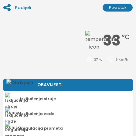
Podijeli
Povratak
33
°C
37 %
9 Km/h
OBAVIJESTI
Isključenja struje
Isključenja vode
Regulacija prometa