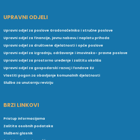
UPRAVNI ODJELI
Upravni odjel za poslove Gradonačelnika i stručne poslove
Upravni odjel za financije, javnu nabavu i naplatu prihoda
Upravni odjel za društvene djelatnosti i opće poslove
Upravni odjel za izgradnju, održavanje i imovinsko- pravne poslove
Upravni odjel za prostorno uređenje i zaštitu okoliša
Upravni odjel za gospodarski razvoj i fondove EU
Vlastiti pogon za obavljanje komunalnih djelatnosti
Služba za unutarnju reviziju
BRZI LINKOVI
Pristup informacijama
Zaštita osobnih podataka
Službeni glasnik