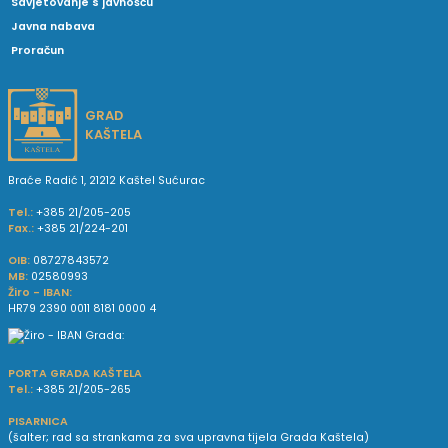
Savjetovanje s javnošću
Javna nabava
Proračun
GRAD
KAŠTELA
Braće Radić 1, 21212 Kaštel Sućurac
Tel.:
+385 21/205-205
Fax.:
+385 21/224-201
OIB:
08727843572
MB:
02580993
Žiro - IBAN:
HR79 2390 0011 8181 0000 4
PORTA GRADA KAŠTELA
Tel.:
+385 21/205-265
PISARNICA
(šalter; rad sa strankama za sva upravna tijela Grada Kaštela)