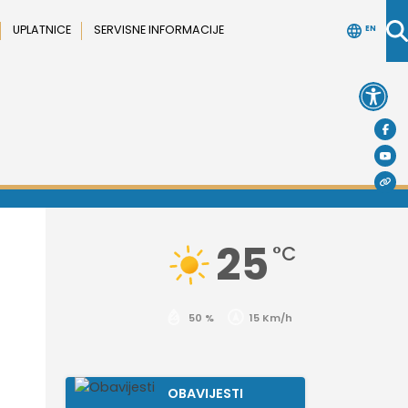
UPLATNICE
SERVISNE INFORMACIJE
EN
Open 
25
°C
50 %
15 Km/h
OBAVIJESTI