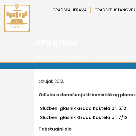
Preskoči
na
GRADSKA UPRAVA
GRADSKE USTANOVE I
sadržaj
UPU Krtine
Grad Kaštela
>
Prostorni planovi grada
>
Urbanistički planovi uređe
Ožujak 2012.
Odluka o donošenju Urbanističkog plana u
Službeni glasnik Grada Kaštela br. 5.12
Službeni glasnik Grada Kaštela br. 7/12
Tekstualni dio