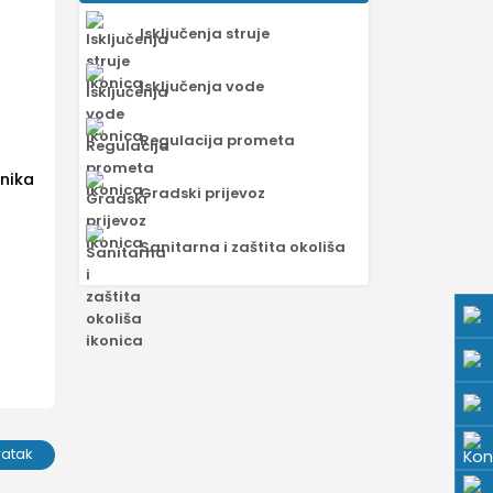
Isključenja struje
Isključenja vode
Regulacija prometa
unika
Gradski prijevoz
Sanitarna i zaštita okoliša
ratak