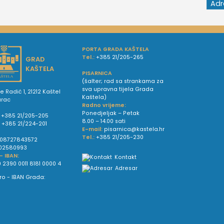
PORTA GRADA KAŠTELA
Tel.:
+385 21/205-265
GRAD
KAŠTELA
PISARNICA
(šalter; rad sa strankama za
sva upravna tijela Grada
e Radić 1, 21212 Kaštel
Kaštela)
urac
Radno vrijeme:
Ponedjeljak – Petak
+385 21/205-205
8.00 – 14.00 sati
:
+385 21/224-201
E-mail:
pisarnica@kastela.hr
Tel.:
+385 21/205-230
08727843572
02580993
 - IBAN:
Kontakt
 2390 0011 8181 0000 4
Adresar