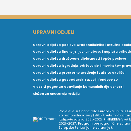
UPRAVNI ODJELI
Upravni odjel za poslove Gradonačelnika i stručne posl
Upravni odjel za financije, javnu nabavu i naplatu prihod
Upravni odjel za društvene djelatnosti i opće poslove
Upravni odjel za izgradnju, održavanje i imovinsko- pra
Upravni odjel za prostorno uređenje i zaštitu okoliša
Upravni odjel za gospodarski razvoj i fondove EU
Vlastiti pogon za obavljanje komunalnih djelatnosti
Služba za unutarnju reviziju
Projekt je sufinancirala Europska unija iz 
za regionalni razvoj (ERDF) putem Program
Italija-Hrvatska 2021.-2027. (INTERREG VI-A I
2021.-2027., Program prekogranične suradnj
Europske teritorijalne suradnje).