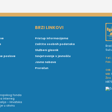
BRZI LINKOVI
ove
Pristup informacijama
a
Zaštita osobnih podataka
Brać
Suć
Službeni glasnik
vne poslove
Savjetovanje s javnošću
Tel.:
Fax.
Javna nabava
Proračun
OIB:
MB:
Žiro
HR79
Europskog fonda
a Interreg
talija – Hrvatska
e u okviru