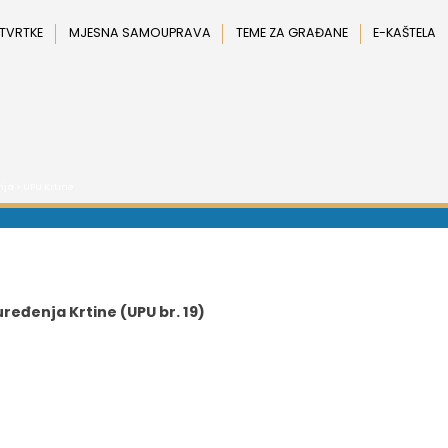
 TVRTKE
MJESNA SAMOUPRAVA
TEME ZA GRAĐANE
E-KAŠTELA
nja
> UPU Krtine
ređenja Krtine (UPU br. 19)