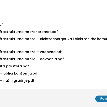
df
nfrastrukturna mreža-promet.pdf
frastrukturna mreža – elektroenergetika i elektroničke kom
nfrastrukturna mreža – vodovod.pdf
nfrastrukturna mreža – odvodnja.pdf
̌tita prostora.pdf
 – oblici korištenja.pdf
e – način gradnje.pdf
Pov